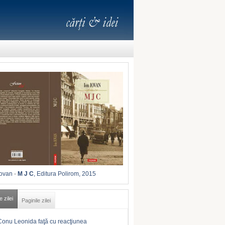
Iovan
-
M J C
, Editura Polirom, 2015
e zilei
Paginile zilei
Conu Leonida faţă cu reacţiunea