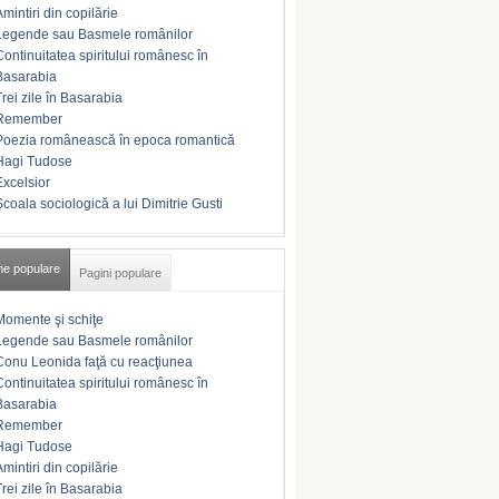
Amintiri din copilărie
Legende sau Basmele românilor
Continuitatea spiritului românesc în
Basarabia
Trei zile în Basarabia
Remember
Poezia românească în epoca romantică
Hagi Tudose
Excelsior
Şcoala sociologică a lui Dimitrie Gusti
me populare
Pagini populare
Momente şi schiţe
Legende sau Basmele românilor
Conu Leonida faţă cu reacţiunea
Continuitatea spiritului românesc în
Basarabia
Remember
Hagi Tudose
Amintiri din copilărie
Trei zile în Basarabia