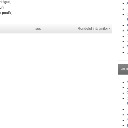
 figuri,
uri
b poală,
sus
Rondelul înălţimilor ›
Volu