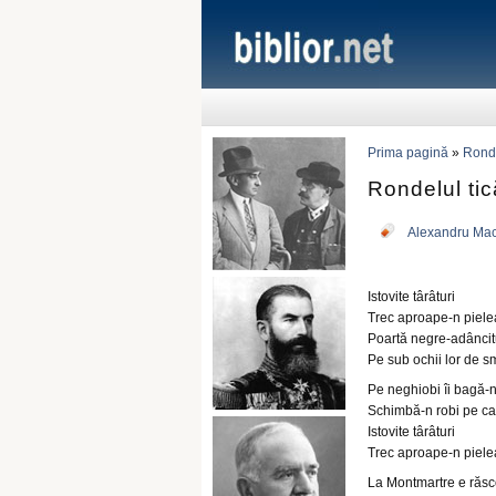
Prima pagină
»
Ronde
Rondelul tică
Alexandru Ma
Istovite târâturi
Trec aproape-n piele
Poartă negre-adâncit
Pe sub ochii lor de s
Pe neghiobi îi bagă-n
Schimbă-n robi pe ca
Istovite târâturi
Trec aproape-n piele
La Montmartre e răsc