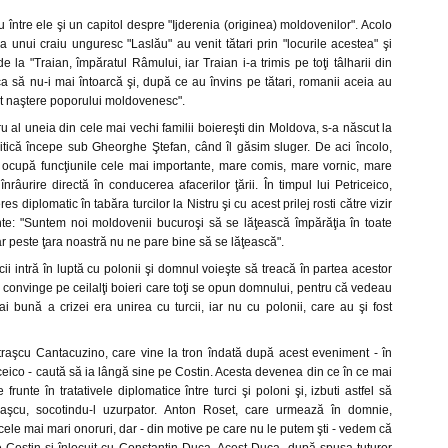
între ele şi un capitol despre "Ijderenia (originea) moldovenilor". Acolo
unui craiu unguresc "Laslău" au venit tătari prin "locurile acestea" şi
de la "Traian, împăratul Râmului, iar Traian i-a trimis pe toţi tâlharii din
ca să nu-i mai întoarcă şi, după ce au învins pe tătari, romanii aceia au
at naştere poporului moldovenesc".
al uneia din cele mai vechi familii boiereşti din Moldova, s-a născut la
itică începe sub Gheorghe Ştefan, când îl găsim sluger. De aci încolo,
el ocupă funcţiunile cele mai importante, mare comis, mare vornic, mare
înrâurire directă în conducerea afacerilor ţării. În timpul lui Petriceico,
eres diplomatic în tabăra turcilor la Nistru şi cu acest prilej rosti către vizir
te: "Suntem noi moldovenii bucuroşi să se lăţească împărăţia în toate
iar peste ţara noastră nu ne pare bine să se lăţească".
cii intră în luptă cu polonii şi domnul voieşte să treacă în partea acestor
 convinge pe ceilalţi boieri care toţi se opun domnului, pentru că vedeau
 bună a crizei era unirea cu turcii, iar nu cu polonii, care au şi fost
raşcu Cantacuzino, care vine la tron îndată după acest eveniment - în
iceico - caută să ia lângă sine pe Costin. Acesta devenea din ce în ce mai
 frunte în tratativele diplomatice între turci şi poloni şi, izbuti astfel să
aşcu, socotindu-l uzurpator. Anton Roset, care urmează în domnie,
cele mai mari onoruri, dar - din motive pe care nu le putem şti - vedem că