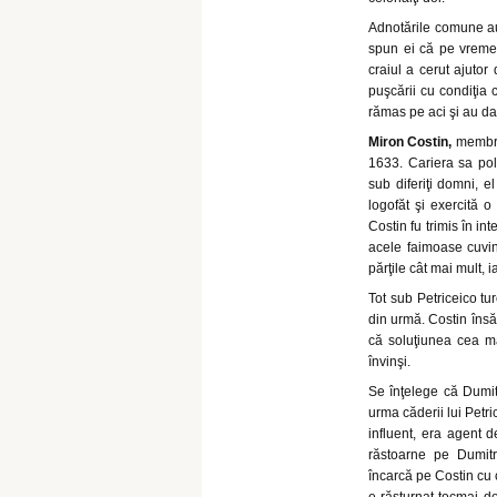
Adnotările comune au 
spun ei că pe vremea 
craiul a cerut ajutor 
puşcării cu condiţia 
rămas pe aci şi au d
Miron Costin,
membru 
1633. Cariera sa pol
sub diferiţi domni, 
logofăt şi exercită o 
Costin fu trimis în int
acele faimoase cuvin
părţile cât mai mult, 
Tot sub Petriceico tur
din urmă. Costin însă
că soluţiunea cea mai
învinşi.
Se înţelege că Dumit
urma căderii lui Petr
influent, era agent de
răstoarne pe Dumitr
încarcă pe Costin cu 