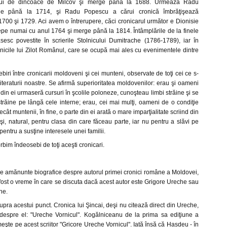
atului de dincoace de Milcov şi merge până la 1688. Urmează Radu
ie până la 1714, şi Radu Popescu a cărui cronică îmbrăţişează
700 şi 1729. Aci avem o întrerupere, căci cronicarul următor e Dionisie
epe numai cu anul 1764 şi merge până la 1814. Întâmplările de la finele
sesc povestite în scrierile Stolnicului Dumitrache (1786-1789), iar în
nicile lui Zilot Românul, care se ocupă mai ales cu evenimentele dintre
biri între cronicarii moldoveni şi cei munteni, observate de toţi cei ce s-
literaturii noastre. Se afirmă superioritatea moldovenilor: erau şi oameni
i din ei urmaseră cursuri în şcolile poloneze, cunoşteau limbi străine şi se
trăine pe lângă cele interne; erau, cei mai mulţi, oameni de o condiţie
ecât muntenii, în fine, o parte din ei arată o mare imparţialitate scriind din
 şi, natural, pentru clasa din care făceau parte, iar nu pentru a slăvi pe
ntru a susţine interesele unei familii.
bim îndeosebi de toţi aceşti cronicari.
e amănunte biografice despre autorul primei cronici române a Moldovei,
ost o vreme în care se discuta dacă acest autor este Grigore Ureche sau
he.
upra acestui punct. Cronica lui Şincai, deşi nu citează direct din Ureche,
despre el: "Ureche Vornicul". Kogălniceanu de la prima sa ediţiune a
meşte pe acest scriitor "Gricore Ureche Vornicul". Iată însă că Hasdeu - în