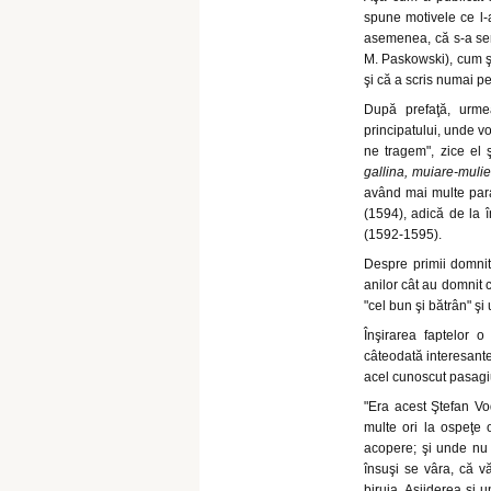
spune motivele ce l-a
asemenea, că s-a servi
M. Paskowski), cum şi
şi că a scris numai p
După prefaţă, urmea
principatului, unde v
ne tragem", zice el
gallina, muiare-mulie
având mai multe para
(1594), adică de la 
(1592-1595).
Despre primii domnito
anilor cât au domnit 
"cel bun şi bătrân" ş
Înşirarea faptelor 
câteodată interesante
acel cunoscut pasagi
"Era acest Ştefan V
multe ori la ospeţe o
acopere; şi unde nu c
însuşi se vâra, că v
biruia. Aşijderea şi u