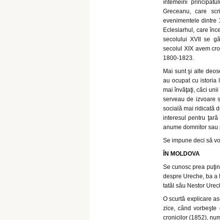
întemeirii princip
Greceanu, care scr
evenimentele dintre 1
Eclesiarhul, care înc
secolului XVII se gă
secolul XIX avem cro
1800-1823.
Mai sunt şi alte deose
au ocupat cu istoria 
mai învăţaţi, căci uni
serveau de izvoare s
socială mai ridicată d
interesul pentru ţară
anume domnitor sau pe
Se impune deci să vor
ÎN MOLDOVA
Se cunosc prea puţin
despre Ureche, ba a f
tatăl său Nestor Urec
O scurtă explicare as
zice, când vorbeşte 
cronicilor (1852), nu