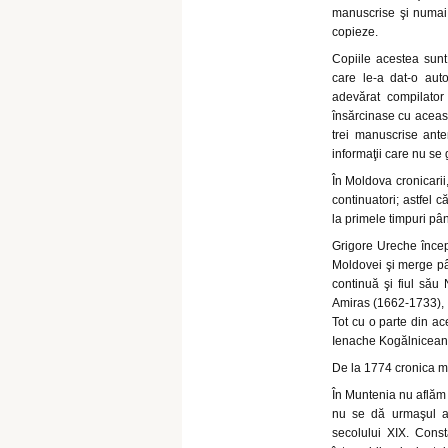
manuscrise şi numai
copieze.
Copiile acestea sunt
care le-a dat-o aut
adevărat compilator
însărcinase cu aceast
trei manuscrise ante
informaţii care nu se 
În Moldova cronicarii,
continuatori; astfel 
la primele timpuri pân
Grigore Ureche începe
Moldovei şi merge pâ
continuă şi fiul său
Amiras (1662-1733), a
Tot cu o parte din a
Ienache Kogălniceanu
De la 1774 cronica 
În Muntenia nu aflăm a
nu se dă urmaşul alt
secolului XIX. Cons