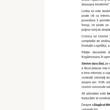
deasupra biruitorilor"
Limba lui este destu
poate citi cu intere
povestirea îi permite
însuşi, ori poate un
puţinul simţ de drepta
Cronica lui Ureche 
completări de amănunt
Evstratie Logofătul, a
Părţile deosebite 
Kogălniceanu în apendi
Simion dascălul,
pe c
a făcut adause mai nu
e bine informat, a cop
contestă celorlalţi d
asupra sec. XVIII, vo
cronicii cunoscute s
Alt adnotator este
lo
traducător al condicei
Despre
călugărul Mis
celorlalţi doi.