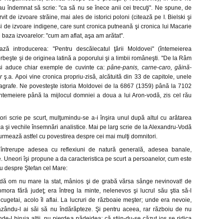
u îndemnat să scrie: "ca să nu se înece anii cei trecuţi". Ne spune, de
t de izvoare străine, mai ales de istorici poloni (citează pe I. Bielski şi
 de izvoare indigene, care sunt cronica putneană şi cronica lui Macarie
e baza izvoarelor: "cum am aflat, aşa am arătat".
ză introducerea: "Pentru descălecatul ţării Moldovei" (întemeierea
orbeşte şi de originea latină a poporului şi a limbii româneşti. "De la Râm
 şi aduce chiar exemple de cuvinte ca:
pâne-panis, carne-caro, găină-
r
ş.a. Apoi vine cronica propriu-zisă, alcătuită din 33 de capitole, unele
grafe. Ne povesteşte istoria Moldovei de la 6867 (1359) până la 7102
întemeiere până la mijlocul domniei a doua a lui Aron-vodă, zis cel rău
ri scrie pe scurt, mulţumindu-se a-i înşira unul după altul cu arătarea
ca şi vechile însemnări analistice. Mai pe larg scrie de la Alexandru-Vodă
i urmează astfel cu povestirea despre cei mai mulţi domnitori.
o întrerupe adesea cu reflexiuni de natură generală, adesea banale,
. Uneori îşi propune a da caracteristica pe scurt a persoanelor, cum este
u despre Ştefan cel Mare:
odă om nu mare la stat, mânios şi de grabă vărsa sânge nevinovat! de
mora fără judeţ; era întreg la minte, nelenevos şi lucrul său ştia să-l
ugetai, acolo îl aflai. La lucruri de războaie meşter; unde era nevoie,
ăzându-l ai săi să nu îndărăpteze. Şi pentru aceea, rar războiu de nu
nde-l biruia alţii, nu pierdea nădejdea; că ştiin-du-se căzut jos se ridica