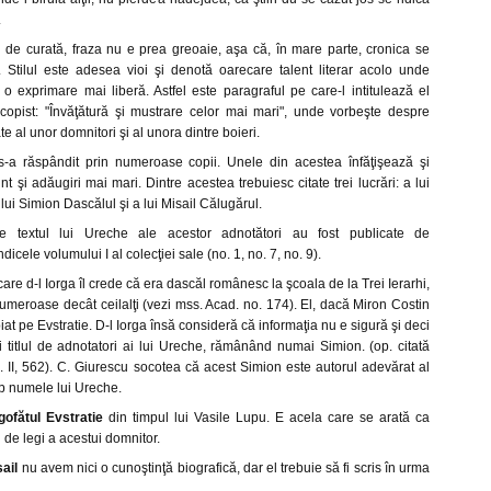
.
l de curată, fraza nu e prea greoaie, aşa că, în mare parte, cronica se
s. Stilul este adesea vioi şi denotă oarecare talent literar acolo unde
 o exprimare mai liberă. Astfel este paragraful pe care-l intitulează el
 copist: "Învăţătură şi mustrare celor mai mari", unde vorbeşte despre
te al unor domnitori şi al unora dintre boieri.
s-a răspândit prin numeroase copii. Unele din acestea înfăţişează şi
 şi adăugiri mai mari. Dintre acestea trebuiesc citate trei lucrări: a lui
 lui Simion Dascălul şi a lui Misail Călugărul.
de textul lui Ureche ale acestor adnotători au fost publicate de
cele volumului I al colecţiei sale (no. 1, no. 7, no. 9).
are d-l Iorga îl crede că era dascăl românesc la şcoala de la Trei Ierarhi,
meroase decât ceilalţi (vezi mss. Acad. no. 174). El, dacă Miron Costin
iat pe Evstratie. D-l Iorga însă consideră că informaţia nu e sigură şi deci
oi titlul de adnotatori ai lui Ureche, rămânând numai Simion. (op. citată
l. II, 562). C. Giurescu socotea că acest Simion este autorul adevărat al
ub numele lui Ureche.
gofătul Evstratie
din timpul lui Vasile Lupu. E acela care se arată ca
 de legi a acestui domnitor.
ail
nu avem nici o cunoştinţă biografică, dar el trebuie să fi scris în urma