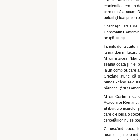
e răsturnat tocmai d
cronicarilor, era un
care se căia acum. D
poloni şi luat prizoni
Costineştii stau de
Constantin Cantemir s
ocupă funcţiuni.
Intrigile de la curte,
lângă domn, făcură pe
Miron îi zicea: "Mai 
seama odată şi n'ei pu
la un complot, care a
Crezând atunci că şi
prindă - când se duse
bărbat al ţării fu omor
Miron Costin a scris 
Academiei Române, sub
atribuit cronicarului 
care d-l Iorga o soco
cercetărilor, nu se po
Cunoscând opera lui
neamului, începând 