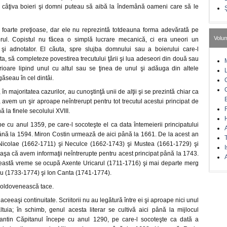
 câţiva boieri şi domni puteau să aibă la îndemână oameni care să le
 foarte preţioase, dar ele nu reprezintă totdeauna forma adevărată pe
Volu
orul. Copistul nu făcea o simplă lucrare mecanică, ci era uneori un
 şi adnotator. El căuta, spre slujba domnului sau a boierului care-l
a, să completeze povestirea trecutului ţării şi lua adeseori din două sau
rioare lipind unul cu altul sau se ţinea de unul şi adăuga din altele
găseau în cel dintâi.
 în majoritatea cazurilor, au cunoştinţă unii de alţii şi se prezintă chiar ca
că avem un şir aproape neîntrerupt pentru tot trecutul acestui principat de
ă la finele secolului XVIII.
 cu anul 1359, pe care-l socoteşte el ca data întemeierii principatului
nă la 1594. Miron Costin urmează de aici până la 1661. De la acest an
 Nicolae (1662-1711) şi Neculce (1662-1743) şi Mustea (1661-1729) şi
I
şa că avem informaţii neîntrerupte pentru acest principat până la 1743.
A
ceastă vreme se ocupă Axente Uricarul (1711-1716) şi mai departe merg
 (1733-1774) şi Ion Canta (1741-1774).
moldovenească tace.
ceeaşi continuitate. Scriitorii nu au legătură între ei şi aproape nici unul
uia; în schimb, genul acesta literar se cultivă aici până la mijlocul
tantin Căpitanul începe cu anul 1290, pe care-l socoteşte ca dată a