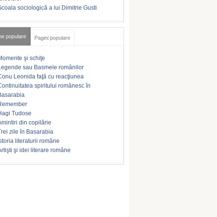
Şcoala sociologică a lui Dimitrie Gusti
me populare
Pagini populare
Momente şi schiţe
Legende sau Basmele românilor
Conu Leonida faţă cu reacţiunea
Continuitatea spiritului românesc în
Basarabia
Remember
Hagi Tudose
Amintiri din copilărie
Trei zile în Basarabia
storia literaturii române
rtişti şi idei literare române