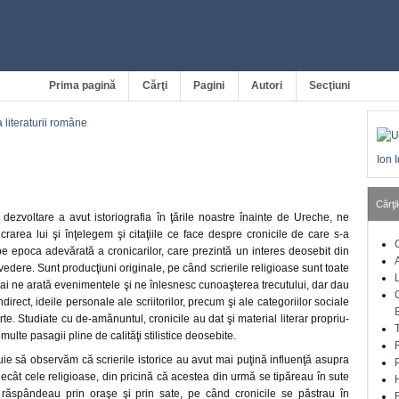
Prima pagină
Cărţi
Pagini
Autori
Secţiuni
a literaturii române
I
Ion 
Cărţil
dezvoltare a avut istoriografia în ţările noastre înainte de Ureche, ne
rarea lui şi înţelegem şi citaţiile ce face despre cronicile de care s-a
pe epoca adevărată a cronicarilor, care prezintă un interes deosebit din
edere. Sunt producţiuni originale, pe când scrierile religioase sunt toate
ai ne arată evenimentele şi ne înlesnesc cunoaşterea trecutului, dar dau
ndirect, ideile personale ale scriitorilor, precum şi ale categoriilor sociale
te. Studiate cu de-amănuntul, cronicile au dat şi material literar propriu-
t multe pasagii pline de calităţi stilistice deosebite.
uie să observăm că scrierile istorice au avut mai puţină influenţă asupra
ecât cele religioase, din pricină că acestea din urmă se tipăreau în sute
răspândeau prin oraşe şi prin sate, pe când cronicile se păstrau în