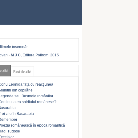
Iovan
-
M J C
, Editura Polirom, 2015
e zilei
Paginile zilei
Conu Leonida faţă cu reacţiunea
Amintiri din copilărie
Legende sau Basmele românilor
Continuitatea spiritului românesc în
Basarabia
Trei zile în Basarabia
Remember
Poezia românească în epoca romantică
Hagi Tudose
Excelsior