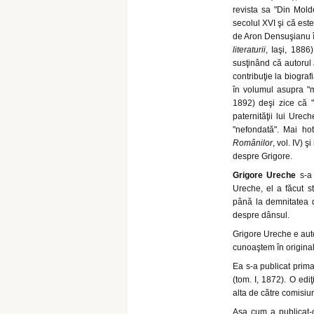
revista sa "Din Moldo
secolul XVI şi că est
de Aron Densuşianu 
literaturii
, Iaşi, 188
susţinând că autorul 
contribuţie la biograf
în volumul asupra "mi
1892) deşi zice că "
paternităţii lui Urec
"nefondată". Mai hot
Românilor
, vol. IV) ş
despre Grigore.
Grigore Ureche
s-a 
Ureche, el a făcut st
până la demnitatea 
despre dânsul.
Grigore Ureche e auto
cunoaştem în original, 
Ea s-a publicat prima 
(tom. I, 1872). O ediţ
alta de către comisiu
Aşa cum a publicat-o