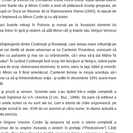
e Costin şi înlocuit cu Constantin Duca. Acest Duca, după spusa tuturor
 domn foarte rău şi Miron Costin a avut să plătească scump greşeala, de
upă ce Duca se întoarse de la împresurarea Vienei (1683), fu atacat de
er împreună cu Miron Costin şi cu alţi boieri.
 aci înainte retraşi în Polonia şi numai pe la începutul domniei lui
e întorc în ţară şi vedem că atât Miron cât şi fratele său Velişco Vornicul
 neînţelegerile dintre Costineşti şi Roseteşti, care aveau mare influenţă pe
 cei dintâi să devie adversari ai lui Cantemir. Povestesc cronicarii că
des cu paharele şi mai rar cu orânduielile, că-i vrea să-ţi dai Măria-Ta
tea". În curând Costineştii fură scoşi din funcţiuni şi Velişco, luând parte
vea de scop răsturnarea domnului, fu prins, adus la Iaşi, bătut şi omorât.
 Miron va fi fiind amestecat, Cantemir trimise la moşia acestuia să-l
se ca să-şi înmormânteze soţia - şi astfel în decembrie 1691 acest mare
ât.
şi proză şi versuri. Scrierile sale s-au tipărit într-o ediţie completă a
 îngrijirea lui V.A. Urechia (2 vol., Buc., 1886). Se pare că editorul a
şi unele scrieri ce nu sunt ale lui, cum e
Istoria de crăie ungurească
, pe
teşte scrisă în sec. XVIII de un anonim al cărui nume, în starea actuală a
ate preciza.
 Grigore Ureche, Costin îşi propune să scrie o istorie completă a
chiar de la origine. Aceasta o vedem în prefaţa ("Predoslovie")
Cărţii