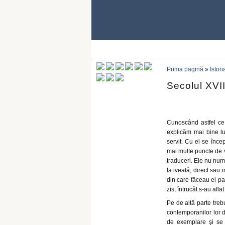
Prima pagină
»
Istori
Secolul XVI
Cunoscând astfel ce 
explicăm mai bine luc
servit. Cu el se înce
mai multe puncte de v
traduceri. Ele nu num
la iveală, direct sau i
din care făceau ei par
zis, întrucât s-au afla
Pe de altă parte treb
contemporanilor lor d
de exemplare şi se 