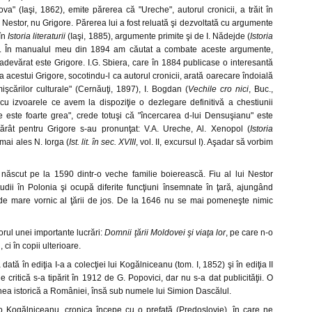
va" (Iaşi, 1862), emite părerea că "Ureche", autorul cronicii, a trăit în
e Nestor, nu Grigore. Părerea lui a fost reluată şi dezvoltată cu argumente
în
Istoria literaturii
(Iaşi, 1885), argumente primite şi de I. Nădejde (
Istoria
6). În manualul meu din 1894 am căutat a combate aceste argumente,
adevărat este Grigore. I.G. Sbiera, care în 1884 publicase o interesantă
ia acestui Grigore, socotindu-l ca autorul cronicii, arată oarecare îndoială
şcărilor culturale" (Cernăuţi, 1897), I. Bogdan (
Vechile cro nici
, Buc.,
cu izvoarele ce avem la dispoziţie o dezlegare definitivă a chestiunii
he este foarte grea", crede totuşi că "încercarea d-lui Densuşianu" este
ărât pentru Grigore s-au pronunţat: V.A. Ureche, Al. Xenopol (
Istoria
i mai ales N. Iorga (
Ist. lit. în sec. XVIII
, vol. II, excursul I). Aşadar să vorbim
născut pe la 1590 dintr-o veche familie boierească. Fiu al lui Nestor
udii în Polonia şi ocupă diferite funcţiuni însemnate în ţară, ajungând
de mare vornic al ţării de jos. De la 1646 nu se mai pomeneşte nimic
rul unei importante lucrări:
Domnii ţării Moldovei şi viaţa lor
, pe care n-o
ci în copii ulterioare.
dată în ediţia I-a a colecţiei lui Kogălniceanu (tom. I, 1852) şi în ediţia II
ie critică s-a tipărit în 1912 de G. Popovici, dar nu s-a dat publicităţii. O
nea istorică a României, însă sub numele lui Simion Dascălul.
 Kogălniceanu, cronica începe cu o prefaţă (Predoslovie), în care ne