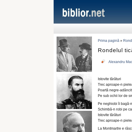
Prima pagină
»
Ronde
Rondelul tică
Alexandru Ma
Istovite târâturi
Trec aproape-n piele
Poartă negre-adâncit
Pe sub ochii lor de s
Pe neghiobi îi bagă-n
Schimbă-n robi pe ca
Istovite târâturi
Trec aproape-n piele
La Montmartre e răsc