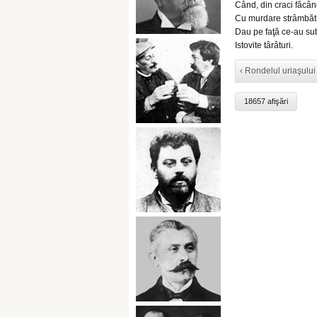
Când, din craci făcând
Cu murdare strâmbăt
Dau pe faţă ce-au su
Istovite târâturi.
‹ Rondelul uriaşului
18657 afişări