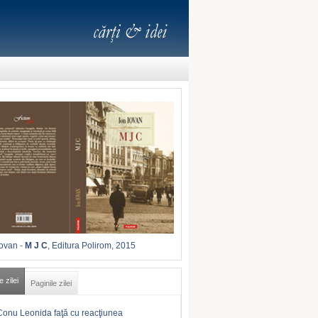
Iovan
-
M J C
, Editura Polirom, 2015
e zilei
Paginile zilei
Conu Leonida faţă cu reacţiunea