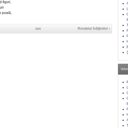
 figuri,
uri
b poală,
sus
Rondelul înălţimilor ›
Volu