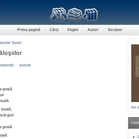
Prima pagină
Cărţi
Pagini
Autori
Secţiuni
lurile Senei
loşiilor
cedonski
poezie
a goală.
uri
moală.
Ion 
 boală,
scă-guri.
Cărţil
a goală.
oală