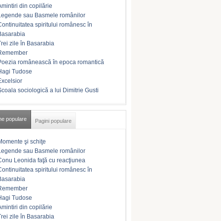
Amintiri din copilărie
Legende sau Basmele românilor
Continuitatea spiritului românesc în
Basarabia
Trei zile în Basarabia
Remember
Poezia românească în epoca romantică
Hagi Tudose
Excelsior
Şcoala sociologică a lui Dimitrie Gusti
me populare
Pagini populare
Momente şi schiţe
Legende sau Basmele românilor
Conu Leonida faţă cu reacţiunea
Continuitatea spiritului românesc în
Basarabia
Remember
Hagi Tudose
Amintiri din copilărie
Trei zile în Basarabia