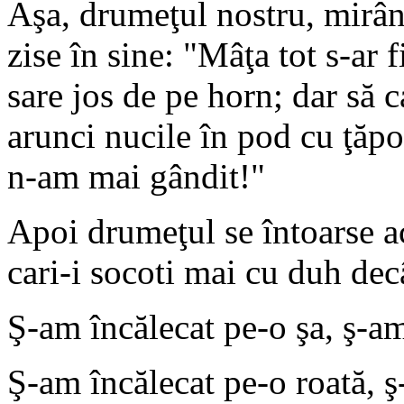
Aşa, drumeţul nostru, mirân
zise în sine: "Mâţa tot s-ar 
sare jos de pe horn; dar să c
arunci nucile în pod cu ţăpoi
n-am mai gândit!"
Apoi drumeţul se întoarse ac
cari-i socoti mai cu duh decâ
Ş-am încălecat pe-o şa, ş-a
Ş-am încălecat pe-o roată, ş