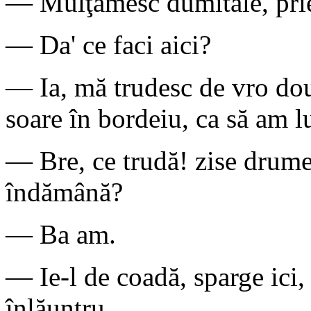
— Mulţămesc dumitale, pri
— Da' ce faci aici?
— Ia, mă trudesc de vro două-
soare în bordeiu, ca să am lu
— Bre, ce trudă! zise drume
îndămână?
— Ba am.
— Ie-l de coadă, sparge ici, 
înlăuntru.