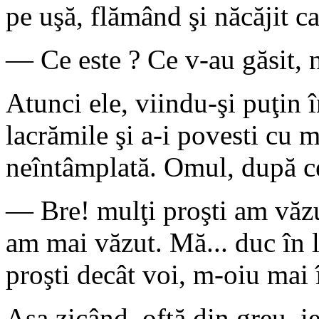
pe uşă, flămând şi năcăjit ca
— Ce este ? Ce v-au găsit, 
Atunci ele, viindu-şi puţin î
lacrămile şi a-i povesti cu 
neîntâmplată. Omul, după ce 
— Bre! mulţi proşti am văzu
am mai văzut. Mă... duc în 
proşti decât voi, m-oiu mai î
Aşa zicând, oftă din greu, ieş