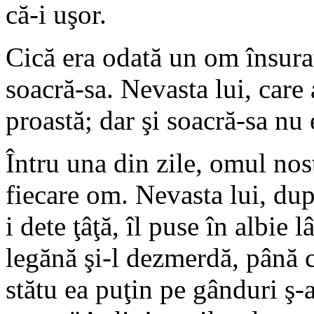
că-i uşor.
Cică era odată un om însurat
soacră-sa. Nevasta lui, care 
proastă; dar şi soacră-sa nu 
Întru una din zile, omul nos
fiecare om. Nevasta lui, după
i dete ţâţă, îl puse în albie 
legănă şi-l dezmerdă, până 
stătu ea puţin pe gânduri ş-a