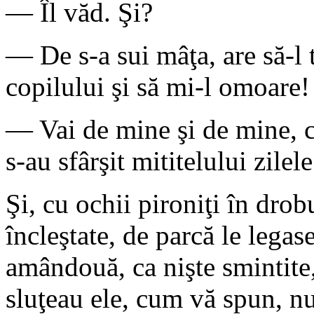
— Îl văd. Şi?
— De s-a sui mâţa, are să-l 
copilului şi să mi-l omoare!
— Vai de mine şi de mine, că
s-au sfârşit mititelului zilele
Şi, cu ochii pironiţi în dro
încleştate, de parcă le legas
amândouă, ca nişte smintite,
sluţeau ele, cum vă spun, num