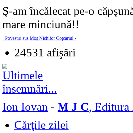
Ş-am încălecat pe-o căpşună
mare minciună!!
‹ Povestiri
sus
Moş Nichifor Coţcariul ›
24531 afişări
Ion Iovan
-
M J C
, Editura
Cărţile zilei