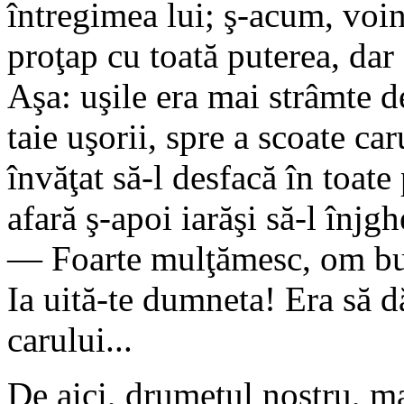
întregimea lui; ş-acum, voin
proţap cu toată puterea, dar 
Aşa: uşile era mai strâmte d
taie uşorii, spre a scoate ca
învăţat să-l desfacă în toate 
afară ş-apoi iarăşi să-l înjgh
— Foarte mulţămesc, om bun
Ia uită-te dumneta! Era să d
carului...
De aici, drumeţul nostru, 