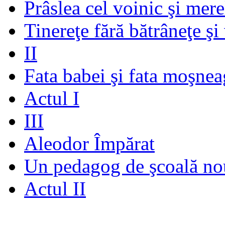
Prâslea cel voinic şi mere
Tinereţe fără bătrâneţe şi
II
Fata babei şi fata moşnea
Actul I
III
Aleodor Împărat
Un pedagog de şcoală no
Actul II