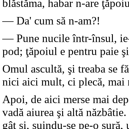
blăstăma, habar n-are ţăpoi
— Da' cum să n-am?!
— Pune nucile într-însul, ie
pod; ţăpoiul e pentru paie şi
Omul ascultă, şi treaba se 
nici aici mult, ci plecă, ma
Apoi, de aici merse mai dep
vadă aiurea şi altă năzbâtie
gât şi, suindu-se pe-o şură,