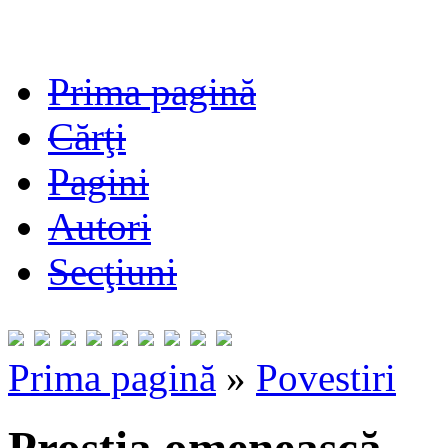
Prima pagină
Cărţi
Pagini
Autori
Secţiuni
Prima pagină
»
Povestiri