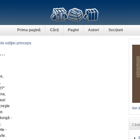
Prima pagină
Cărţi
Pagini
Autori
Secţiuni
ile ediţiei princeps
..
le,
,
t?"
ăna,
ea!
creşte
Ion 
te.
dungă -
;
Cărţil
rte -
rte.
I