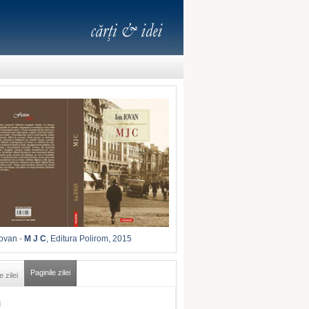
Iovan
-
M J C
, Editura Polirom, 2015
Paginile zilei
e zilei
I