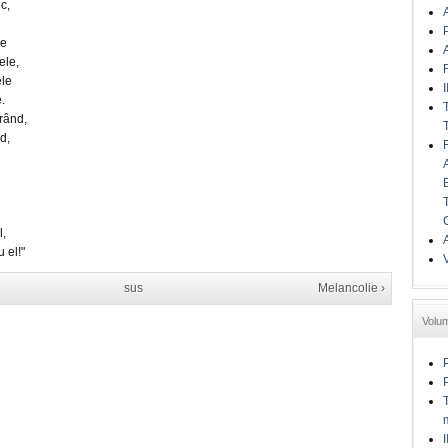
c,
A
le
A
ele,
le
I
.
rând,
d,
l,
A
 el!"
sus
Melancolie ›
Volu
I