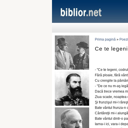
Prima pagină
»
Poezi
Ce te legeni.
- "Ce te legeni, codru
Fără ploaie, fără vânt
Cu crengile la pămân
- "De ce nu m-aş leg
Dacă trece vremea m
Ziua scade, noaptea 
Şi frunzişul mi-l răreş
Bate vântul frunza-n 
Cântăreţii mi-i alungă
Bate vântul dintr-o pa
Iarna-i ici, vara-i depa