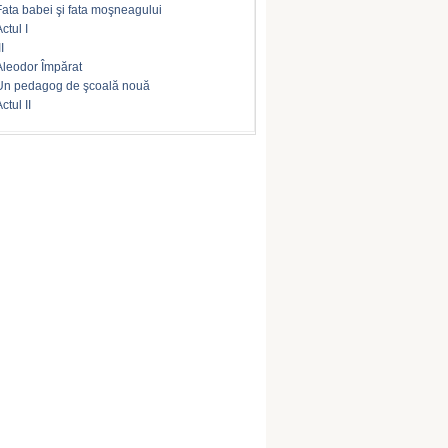
Fata babei şi fata moşneagului
ctul I
II
Aleodor Împărat
Un pedagog de şcoală nouă
ctul II