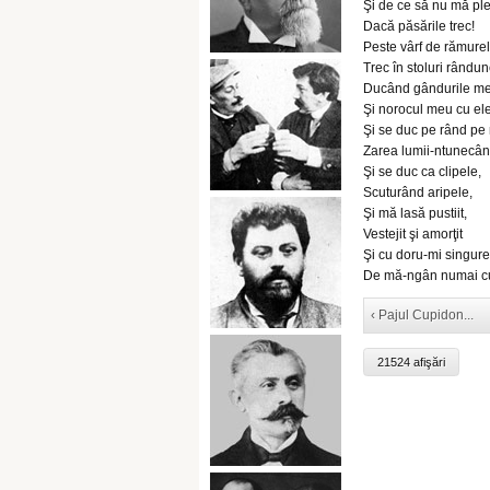
Şi de ce să nu mă ple
Dacă păsările trec!
Peste vârf de rămure
Trec în stoluri rândun
Ducând gândurile me
Şi norocul meu cu ele
Şi se duc pe rând pe 
Zarea lumii-ntunecân
Şi se duc ca clipele,
Scuturând aripele,
Şi mă lasă pustiit,
Vestejit şi amorţit
Şi cu doru-mi singure
De mă-ngân numai cu
‹ Pajul Cupidon...
21524 afişări