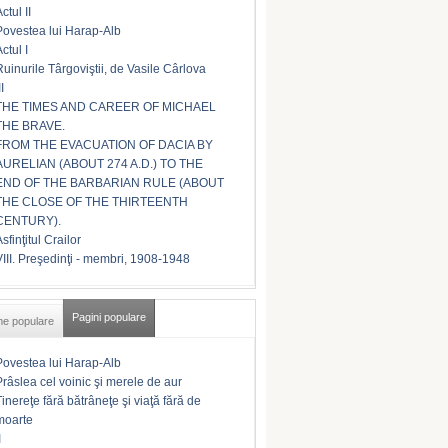
ctul II
Povestea lui Harap-Alb
ctul I
Ruinurile Târgoviştii, de Vasile Cârlova
II
THE TIMES AND CAREER OF MICHAEL
THE BRAVE.
FROM THE EVACUATION OF DACIA BY
AURELIAN (ABOUT 274 A.D.) TO THE
END OF THE BARBARIAN RULE (ABOUT
THE CLOSE OF THE THIRTEENTH
CENTURY).
sfinţitul Crailor
VIII. Preşedinţi - membri, 1908-1948
Pagini populare
me populare
Povestea lui Harap-Alb
Prâslea cel voinic şi merele de aur
Tinereţe fără bătrâneţe şi viaţă fără de
moarte
I