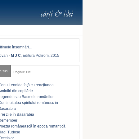
Iovan
-
M J C
, Editura Polirom, 2015
e zilei
Paginile zilei
Conu Leonida faţă cu reacţiunea
Amintiri din copilărie
Legende sau Basmele românilor
Continuitatea spiritului românesc în
Basarabia
Trei zile în Basarabia
Remember
Poezia românească în epoca romantică
Hagi Tudose
Excelsior