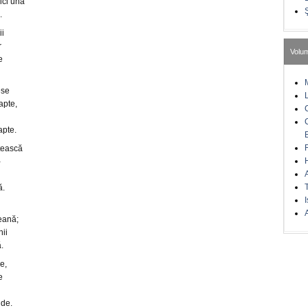
ici una
.
ii
r
Volu
e
ese
apte,
apte.
tească
-
ă.
I
A
eană;
hii
.
e,
e
nde.