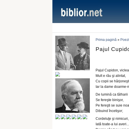
Prima pagină
»
Poezi
Pajul Cupido
Pajul Cupidon, viclea
Mult e rău şi alintat,
Cu copii se hârjoneşt
Iar la dame doarme-n
De lumină ca tâlharii
Se fereşte binişor,
Pe fereşti se suie no
Dibuind încetişor;
Cordeluţe şi nimicuri,
Iată toate-a lui averi...