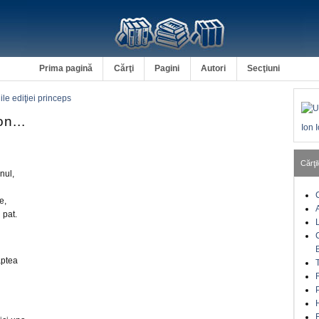
Prima pagină
Cărţi
Pagini
Autori
Secţiuni
ile ediţiei princeps
n...
Ion 
Cărţil
nul,
e,
 pat.
aptea