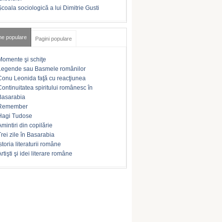
Şcoala sociologică a lui Dimitrie Gusti
me populare
Pagini populare
Momente şi schiţe
Legende sau Basmele românilor
Conu Leonida faţă cu reacţiunea
Continuitatea spiritului românesc în
Basarabia
Remember
Hagi Tudose
Amintiri din copilărie
Trei zile în Basarabia
storia literaturii române
rtişti şi idei literare române