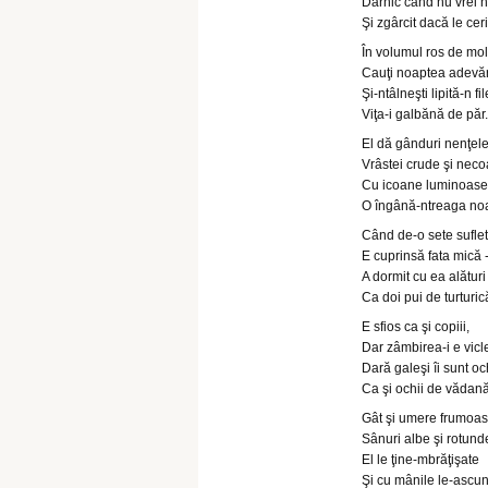
Darnic când nu vrei n
Şi zgârcit dacă le ceri
În volumul ros de mol
Cauţi noaptea adevă
Şi-ntâlneşti lipită-n fil
Viţa-i galbănă de păr.
El dă gânduri nenţel
Vrâstei crude şi neco
Cu icoane luminoase
O îngână-ntreaga no
Când de-o sete sufle
E cuprinsă fata mică 
A dormit cu ea alături
Ca doi pui de turturic
E sfios ca şi copiii,
Dar zâmbirea-i e vicl
Dară galeşi îi sunt oc
Ca şi ochii de vădană
Gât şi umere frumoas
Sânuri albe şi rotund
El le ţine-mbrăţişate
Şi cu mânile le-ascu