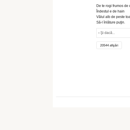
De te rogi frumos de 
Îndestul e de hain
Vălul alb de peste to
Să-l înlăture puţin.
‹ Şi dacă...
20544 afişări