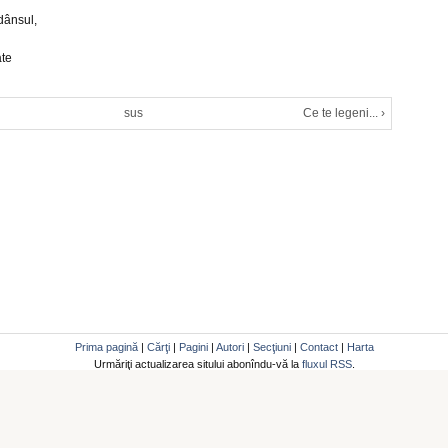
dânsul,
ate
sus
Ce te legeni... ›
Prima pagină
|
Cărţi
|
Pagini
|
Autori
|
Secţiuni
|
Contact
|
Harta
Urmăriţi actualizarea sitului abonîndu-vă la
fluxul RSS
.