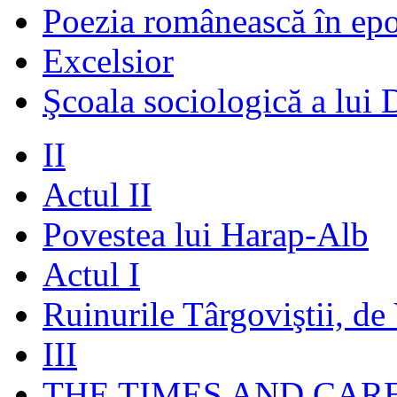
Poezia românească în ep
Excelsior
Şcoala sociologică a lui 
II
Actul II
Povestea lui Harap-Alb
Actul I
Ruinurile Târgoviştii, de
III
THE TIMES AND CAR