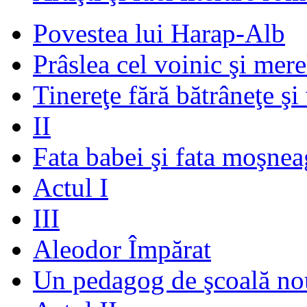
Povestea lui Harap-Alb
Prâslea cel voinic şi mere
Tinereţe fără bătrâneţe şi
II
Fata babei şi fata moşnea
Actul I
III
Aleodor Împărat
Un pedagog de şcoală no