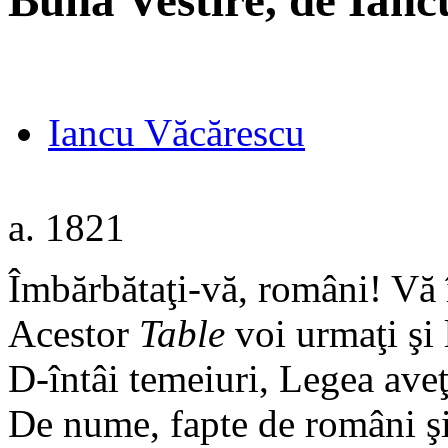
Buna Vestire, de Ian
Iancu Văcărescu
a. 1821
Îmbărbătaţi-vă, români! Vă î
Acestor
Table
voi urmaţi şi 
D-întâi temeiuri, Legea aveţ
De nume, fapte de români şi 