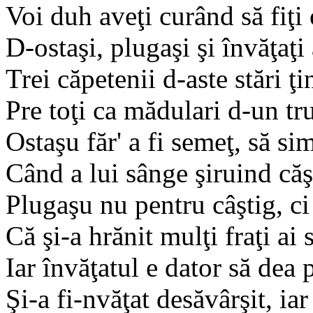
Voi duh aveţi curând să fiţi 
D-ostaşi, plugaşi şi învăţaţi
Trei căpetenii d-aste stări ţ
Pre toţi ca mădulari d-un tr
Ostaşu făr' a fi semeţ, să si
Când a lui sânge şiruind căş
Plugaşu nu pentru câştig, ci
Că şi-a hrănit mulţi fraţi ai
Iar învăţatul e dator să dea p
Şi-a fi-nvăţat desăvârşit, ia