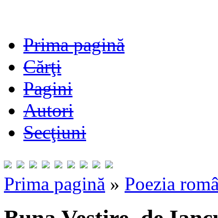
Prima pagină
Cărţi
Pagini
Autori
Secţiuni
Prima pagină
»
Poezia româ