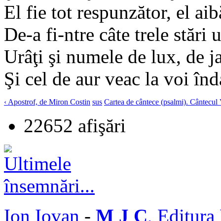
El fie tot respunzător, el aib
De-a fi-ntre câte trele stări u
Urâţi şi numele de lux, de ja
Şi cel de aur veac la voi înd
‹ Apostrof, de Miron Costin
sus
Cartea de cântece (psalmi). Cântecul
22652 afişări
Ion Iovan
-
M J C
, Editura