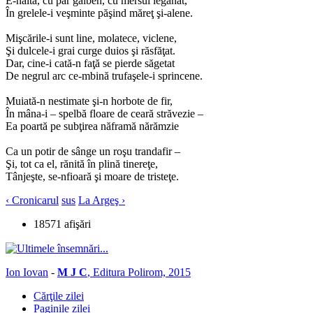
E-naltă, cu păr galben, cu mersul legănat,
În grelele-i veşminte păşind măreţ şi-alene.
Mişcările-i sunt line, molatece, viclene,
Şi dulcele-i grai curge duios şi răsfăţat.
Dar, cine-i cată-n faţă se pierde săgetat
De negrul arc ce-mbină trufaşele-i sprincene.
Muiată-n nestimate şi-n horbote de fir,
În mâna-i – spelbă floare de ceară străvezie –
Ea poartă pe subţirea năframă nărămzie
Ca un potir de sânge un roşu trandafir –
Şi, tot ca el, rănită în plină tinereţe,
Tânjeşte, se-nfioară şi moare de tristeţe.
‹ Cronicarul
sus
La Argeş ›
18571 afişări
Ion Iovan
-
M J C
, Editura Polirom, 2015
Cărţile zilei
Paginile zilei