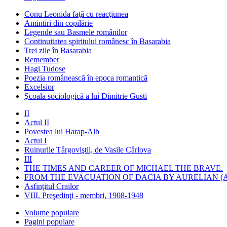
Conu Leonida faţă cu reacţiunea
Amintiri din copilărie
Legende sau Basmele românilor
Continuitatea spiritului românesc în Basarabia
Trei zile în Basarabia
Remember
Hagi Tudose
Poezia românească în epoca romantică
Excelsior
Şcoala sociologică a lui Dimitrie Gusti
II
Actul II
Povestea lui Harap-Alb
Actul I
Ruinurile Târgoviştii, de Vasile Cârlova
III
THE TIMES AND CAREER OF MICHAEL THE BRAVE.
FROM THE EVACUATION OF DACIA BY AURELIAN (A
Asfinţitul Crailor
VIII. Preşedinţi - membri, 1908-1948
Volume populare
Pagini populare