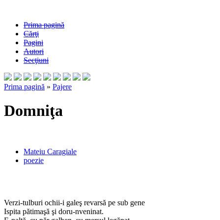
Prima pagină
Cărţi
Pagini
Autori
Secţiuni
Prima pagină
»
Pajere
Domniţa
Mateiu Caragiale
poezie
Verzi-tulburi ochii-i galeş revarsă pe sub gene
Ispita pătimaşă şi doru-nveninat.