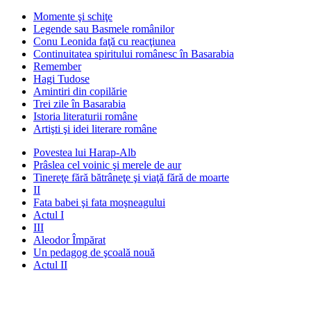
Momente şi schiţe
Legende sau Basmele românilor
Conu Leonida faţă cu reacţiunea
Continuitatea spiritului românesc în Basarabia
Remember
Hagi Tudose
Amintiri din copilărie
Trei zile în Basarabia
Istoria literaturii române
Artişti şi idei literare române
Povestea lui Harap-Alb
Prâslea cel voinic şi merele de aur
Tinereţe fără bătrâneţe şi viaţă fără de moarte
II
Fata babei şi fata moşneagului
Actul I
III
Aleodor Împărat
Un pedagog de şcoală nouă
Actul II