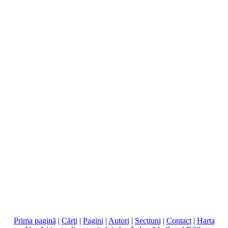
Prima pagină
|
Cărţi
|
Pagini
|
Autori
|
Secţiuni
|
Contact
|
Harta