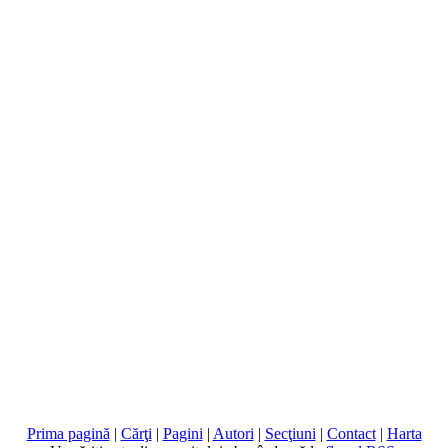
Prima pagină
|
Cărţi
|
Pagini
|
Autori
|
Secţiuni
|
Contact
|
Harta