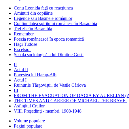
Conu Leonida faţă cu reacţiunea
Amintiri din copilărie
Legende sau Basmele românilor
Continuitatea spiritului românesc în Basarabia
Trei zile în Basarabia
Remember
Poezia românească în epoca romantică
Hagi Tudose
Excelsior
Şcoala sociologică a lui Dimitrie Gusti
II
Actul II
Povestea lui Harap-Alb
Actul I
Ruinurile Târgoviştii, de Vasile Cârlova
III
FROM THE EVACUATION OF DACIA BY AURELIAN (A
THE TIMES AND CAREER OF MICHAEL THE BRAVE.
Asfinţitul Crailor
VIII. Preşedinţi - membri, 1908-1948
Volume populare
Pagini populare