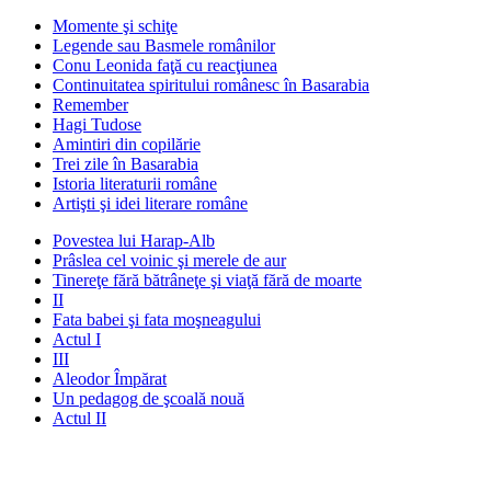
Momente şi schiţe
Legende sau Basmele românilor
Conu Leonida faţă cu reacţiunea
Continuitatea spiritului românesc în Basarabia
Remember
Hagi Tudose
Amintiri din copilărie
Trei zile în Basarabia
Istoria literaturii române
Artişti şi idei literare române
Povestea lui Harap-Alb
Prâslea cel voinic şi merele de aur
Tinereţe fără bătrâneţe şi viaţă fără de moarte
II
Fata babei şi fata moşneagului
Actul I
III
Aleodor Împărat
Un pedagog de şcoală nouă
Actul II