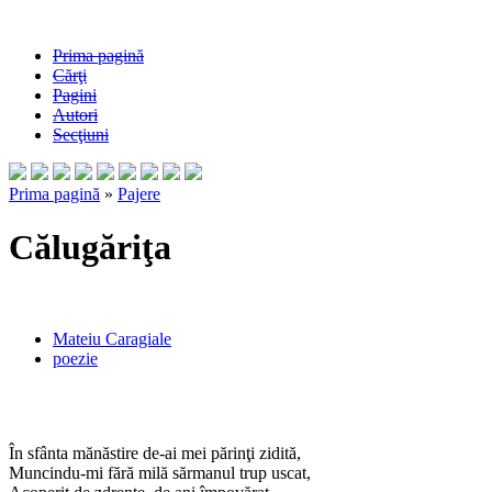
Prima pagină
Cărţi
Pagini
Autori
Secţiuni
Prima pagină
»
Pajere
Călugăriţa
Mateiu Caragiale
poezie
În sfânta mănăstire de-ai mei părinţi zidită,
Muncindu-mi fără milă sărmanul trup uscat,