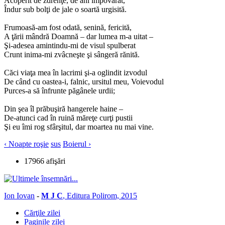
Acoperit de zdrenţe, de ani împovărat,
Îndur sub bolţi de jale o soartă urgisită.
Frumoasă-am fost odată, senină, fericită,
A ţării mândră Doamnă – dar lumea m-a uitat –
Şi-adesea amintindu-mi de visul spulberat
Crunt inima-mi zvâcneşte şi sângeră rănită.
Căci viaţa mea în lacrimi şi-a oglindit izvodul
De când cu oastea-i, falnic, ursitul meu, Voievodul
Purces-a să înfrunte păgânele urdii;
Din şea îl prăbuşiră hangerele haine –
De-atunci cad în ruină măreţe curţi pustii
Şi eu îmi rog sfârşitul, dar moartea nu mai vine.
‹ Noapte roşie
sus
Boierul ›
17966 afişări
Ion Iovan
-
M J C
, Editura Polirom, 2015
Cărţile zilei
Paginile zilei