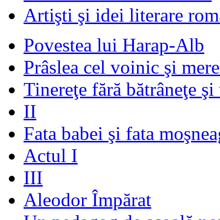
Artişti şi idei literare ro
Povestea lui Harap-Alb
Prâslea cel voinic şi mere
Tinereţe fără bătrâneţe şi
II
Fata babei şi fata moşnea
Actul I
III
Aleodor Împărat