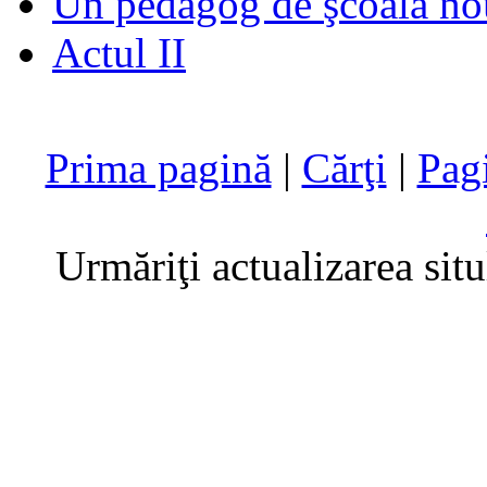
Un pedagog de şcoală no
Actul II
Prima pagină
|
Cărţi
|
Pag
Urmăriţi actualizarea sit