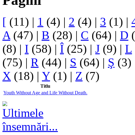
Pagini
[
(11)
|
1
(4)
|
2
(4)
|
3
(1)
|
A
(47)
|
B
(28)
|
C
(64)
|
D
(
(8)
|
I
(58)
|
Î
(25)
|
J
(9)
|
L
(75)
|
R
(44)
|
S
(64)
|
Ş
(3)
X
(18)
|
Y
(1)
|
Z
(7)
Titlu
Youth Without Age and Life Without Death.