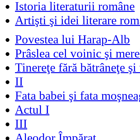
Istoria literaturii române
Artişti şi idei literare ro
Povestea lui Harap-Alb
Prâslea cel voinic şi mere
Tinereţe fără bătrâneţe şi
II
Fata babei şi fata moşnea
Actul I
III
Aleodor Împărat