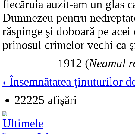
fiecăruia auzit-am un glas c
Dumnezeu pentru nedreptate
răspinge şi doboară pe acei 
prinosul crimelor vechi ca ş
1912 (
Neamul r
‹ Însemnătatea ţinuturilor d
22225 afişări