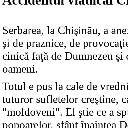
Accidentul vlădicăi C
Serbarea, la Chişinău, a ane
şi de praznice, de provocaţie
cinică faţă de Dumnezeu şi d
oameni.
Totul e pus la cale de vredn
tuturor sufletelor creştine, 
"moldoveni". El ştie ce a sp
popoarelor, sfânt înaintea Do