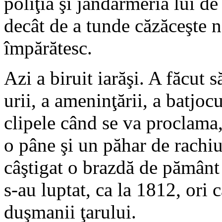
poliţia şi jandarmeria lui de
decât de a tunde căzăceşte n
împărătesc.
Azi a biruit iarăşi. A făcut 
urii, a ameninţării, a batjocu
clipele când se va proclama,
o pâne şi un păhar de rachiu
câştigat o brazdă de pământ d
s-au luptat, ca la 1812, ori 
duşmanii ţarului.