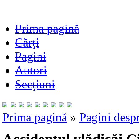
Prima pagină
Cărţi
Pagini
Autori
Secţiuni
Prima pagină
»
Pagini despr