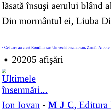
lăsată însuşi aerului blând al
Din mormântul ei, Liuba Di
‹ Cei care au creat România
sus
Un vechi basarabean: Zamfir Arbore 
20205 afişări
Ion Iovan
-
M J C
, Editura