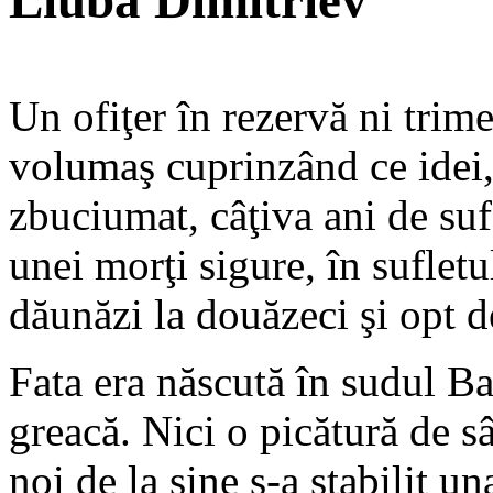
Liuba Dimitriev
Un ofiţer în rezervă ni trim
volumaş cuprinzând ce idei, 
zbuciumat, câţiva ani de sufe
unei morţi sigure, în suflet
dăunăzi la douăzeci şi opt d
Fata era născută în sudul Ba
greacă. Nici o picătură de s
noi de la sine s-a stabilit un