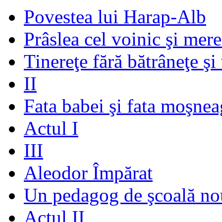
Povestea lui Harap-Alb
Prâslea cel voinic şi mere
Tinereţe fără bătrâneţe şi
II
Fata babei şi fata moşnea
Actul I
III
Aleodor Împărat
Un pedagog de şcoală no
Actul II