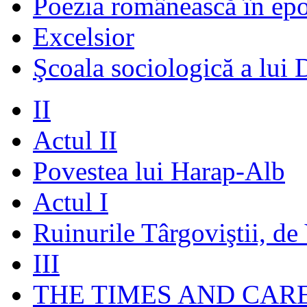
Poezia românească în ep
Excelsior
Şcoala sociologică a lui 
II
Actul II
Povestea lui Harap-Alb
Actul I
Ruinurile Târgoviştii, de
III
THE TIMES AND CAR