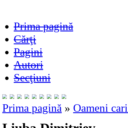
Prima pagină
Cărţi
Pagini
Autori
Secţiuni
Prima pagină
»
Oameni cari