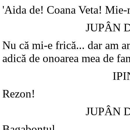
'Aida de! Coana Veta! Mie-m
JUPÂN 
Nu că mi-e frică... dar am 
adică de onoarea mea de fami
IP
Rezon!
JUPÂN 
Bagabontul...