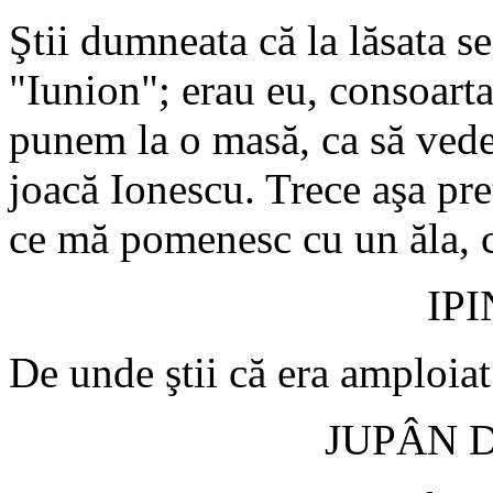
Ştii dumneata că la lăsata s
"Iunion"; erau eu, consoart
punem la o masă, ca să vede
joacă Ionescu. Trece aşa preţ
ce mă pomenesc cu un ăla, c
IP
De unde ştii că era amploiat
JUPÂN 