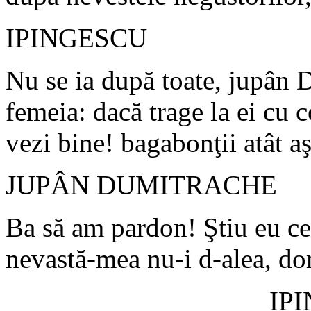
IPINGESCU
Nu se ia după toate, jupân 
femeia: dacă trage la ei cu 
vezi bine! bagabonţii atât aş
JUPÂN DUMITRACHE
Ba să am pardon! Ştiu eu ce 
nevastă-mea nu-i d-alea, d
IP