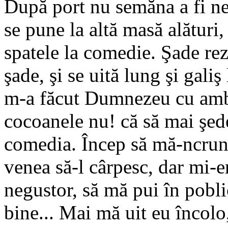
După port nu semăna a fi n
se pune la altă masă alături,
spatele la comedie. Şade rez
şade, şi se uită lung şi galiş
m-a făcut Dumnezeu cu ambi
cocoanele nu! că să mai şede
comedia. Încep să mă-ncrunt
venea să-l cârpesc, dar mi-e
negustor, să mă pui în pobl
bine... Mai mă uit eu încol