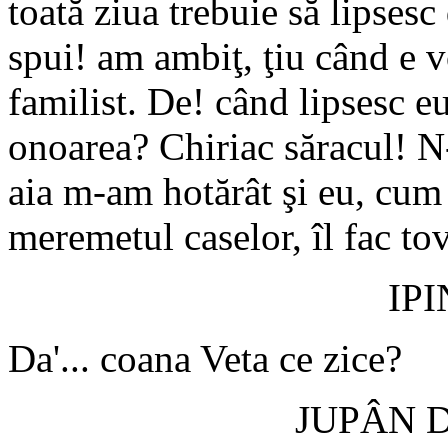
toată ziua trebuie să lipsesc 
spui! am ambiţ, ţiu când e 
familist. De! când lipsesc e
onoarea? Chiriac săracul! N
aia m-am hotărât şi eu, cum
meremetul caselor, îl fac tova
IP
Da'... coana Veta ce zice?
JUPÂN 