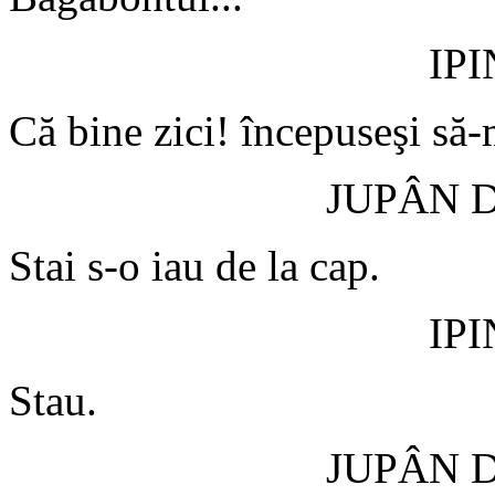
IP
Că bine zici! începuseşi să-m
JUPÂN 
Stai s-o iau de la cap.
IP
Stau.
JUPÂN 