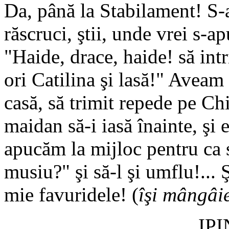
Da, până la Stabilament! S-
răscruci, ştii, unde vrei s-
"Haide, drace, haide! să int
ori Catilina şi lasă!" Aveam
casă, să trimit repede pe Ch
maidan să-i iasă înainte, şi e
apucăm la mijloc pentru ca s
musiu?" şi să-l şi umflu!... 
mie favuridele! (
îşi mângâie
IP