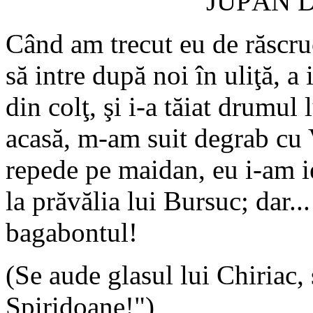
JUPÂN 
Când am trecut eu de răscru
să intre după noi în uliţă, a 
din colţ, şi i-a tăiat drumul
acasă, m-am suit degrab cu 
repede pe maidan, eu i-am ie
la prăvălia lui Bursuc; dar..
bagabontul!
(Se aude glasul lui Chiriac,
Spiridoane!")