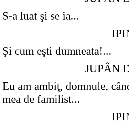
S-a luat şi se ia...
IP
Şi cum eşti dumneata!...
JUPÂN 
Eu am ambiţ, domnule, când
mea de familist...
IP