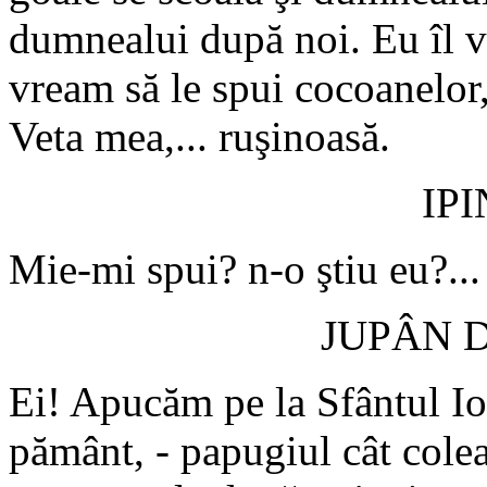
dumnealui după noi. Eu îl 
vream să le spui cocoanelor,
Veta mea,... ruşinoasă.
IP
Mie-mi spui? n-o ştiu eu?...
JUPÂN 
Ei! Apucăm pe la Sfântul Io
pământ, - papugiul cât colea