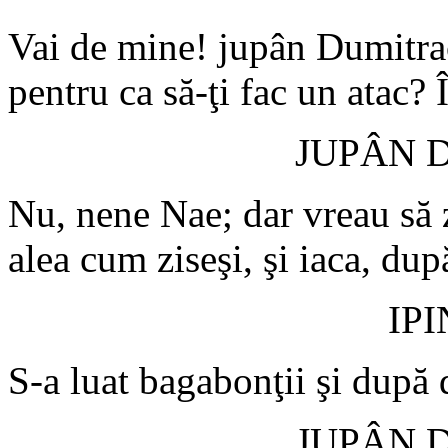
Vai de mine! jupân Dumitrac
pentru ca să-ţi fac un atac? 
JUPÂN 
Nu, nene Nae; dar vreau să 
alea cum ziseşi, şi iaca, dup
IP
S-a luat bagabonţii şi după
JUPÂN 