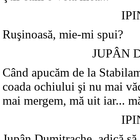
IP
Ruşinoasă, mie-mi spui?
JUPÂN 
Când apucăm de la Stabilame
coada ochiului şi nu mai v
mai mergem, mă uit iar... m
IP
Jupân Dumitrache, adică să