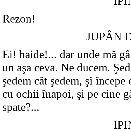
IP
Rezon!
JUPÂN 
Ei! haide!... dar unde mă g
un aşa ceva. Ne ducem. Şede
şedem cât şedem, şi începe
cu ochii înapoi, şi pe cine g
spate?...
IP