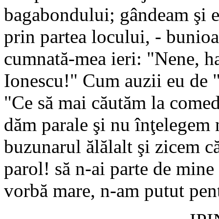
bagabondului; gândeam şi eu
prin partea locului, - bunio
cumnată-mea ieri: "Nene, ha
Ionescu!" Cum auzii eu de "
"Ce să mai căutăm la comedii
dăm parale şi nu înţelegem 
buzunarul ălălalt şi zicem c
parol! să n-ai parte de mine
vorbă mare, n-am putut pentr