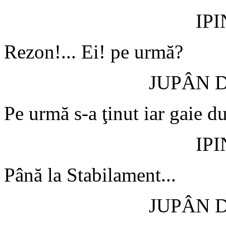
IP
Rezon!... Ei! pe urmă?
JUPÂN 
Pe urmă s-a ţinut iar gaie d
IP
Până la Stabilament...
JUPÂN 