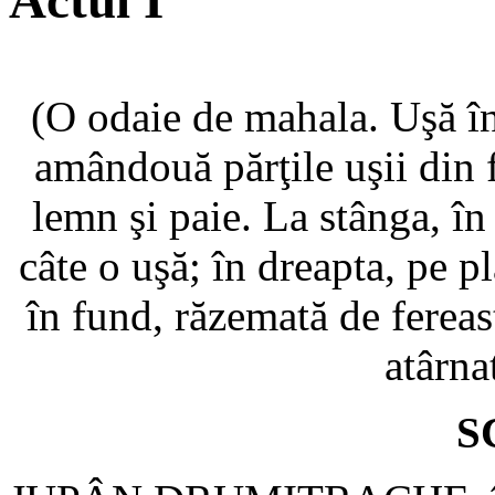
Actul I
(O odaie de mahala. Uşă în
amândouă părţile uşii din 
lemn şi paie. La stânga, în
câte o uşă; în dreapta, pe pl
în fund, răzemată de fereas
atârna
S