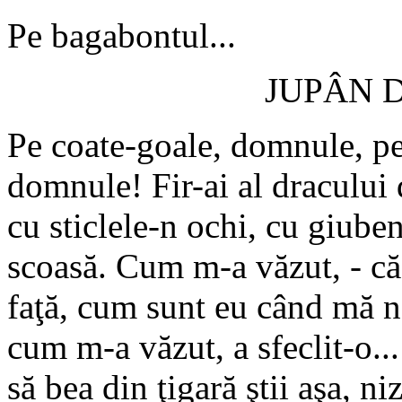
Pe bagabontul...
JUPÂN 
Pe coate-goale, domnule, pe
domnule! Fir-ai al dracului
cu sticlele-n ochi, cu giube
scoasă. Cum m-a văzut, - că 
faţă, cum sunt eu când mă n
cum m-a văzut, a sfeclit-o..
să bea din ţigară ştii aşa, n