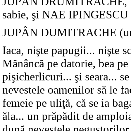
JUPÂN DRUMITRACHE, în ha
sabie, şi NAE IPINGESCU
JUPÂN DUMITRACHE (urmâ
Iaca, nişte papugii... nişte s
Mănâncă pe datorie, bea pe 
pişicherlicuri... şi seara...
nevestele oamenilor să le fa
femeie pe uliţă, că se ia ba
ăla... un prăpădit de amploia
după nevestele negustorilor,