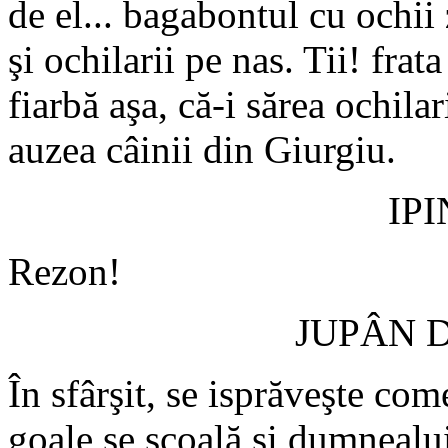
de el... bagabontul cu ochii
şi ochilarii pe nas. Tii! frata
fiarbă aşa, că-i sărea ochila
auzea câinii din Giurgiu.
IP
Rezon!
JUPÂN 
În sfârşit, se isprăveşte co
goale se scoală şi dumnealui