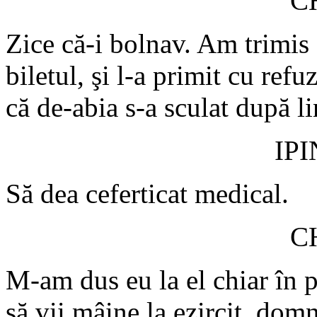
C
Zice că-i bolnav. Am trimis g
biletul, şi l-a primit cu ref
că de-abia s-a sculat după l
IP
Să dea ceferticat medical.
C
M-am dus eu la el chiar în p
să vii mâine la ezirciţ, dom