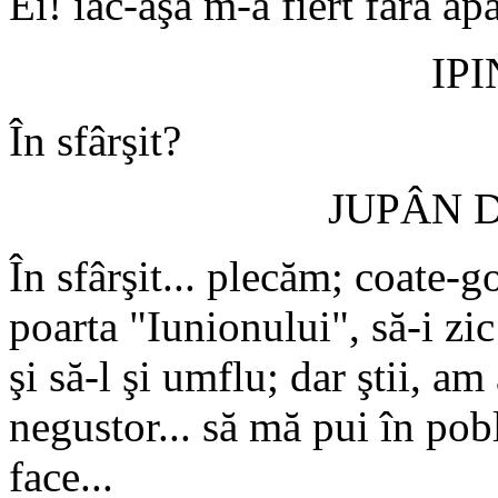
Ei! iac-aşa m-a fiert fără apă
IP
În sfârşit?
JUPÂN 
În sfârşit... plecăm; coate-
poarta "Iunionului", să-i zi
şi să-l şi umflu; dar ştii, 
negustor... să mă pui în pob
face...