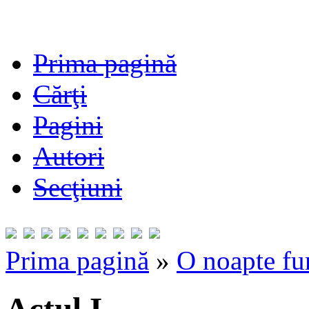
Prima pagină
Cărţi
Pagini
Autori
Secţiuni
Prima pagină
»
O noapte fu