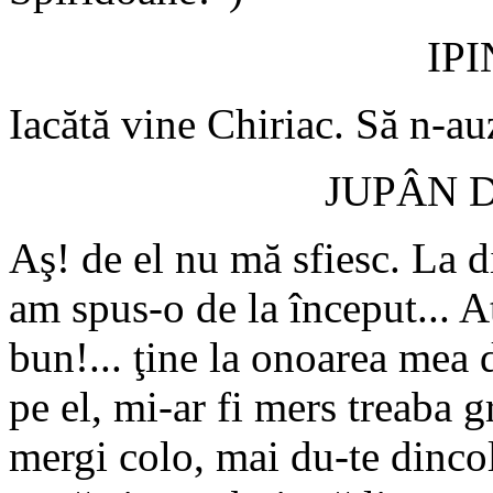
IP
Iacătă vine Chiriac. Să n-au
JUPÂN 
Aş! de el nu mă sfiesc. La din
am spus-o de la început... A
bun!... ţine la onoarea mea d
pe el, mi-ar fi mers treaba g
mergi colo, mai du-te dinco