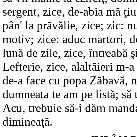
sergent, zice, de-abia mă ţi
pân' la prăvălie, zice; zic: 
motiv; zice: aduc martori, 
lună de zile, zice, întreabă
Lefterie, zice, alaltăieri m-
de-a face cu popa Zăbavă, nu
dumneata te am pe listă; să 
Acu, trebuie să-i dăm manda
dimineaţă.