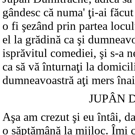
gândesc că numa' ţi-ai făcu
o fi şezând prin partea locul
el la grădină ca şi dumneavoa
isprăvitul comediei, şi s-a 
ca să vă înturnaţi la domicili
dumneavoastră aţi mers înai
JUPÂN 
Aşa am crezut şi eu întâi, da
o săptămână la mijloc. Îmi c