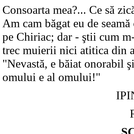
Consoarta mea?... Ce să zică
Am cam băgat eu de seamă că
pe Chiriac; dar - ştii cum 
trec muierii nici atitica din 
"Nevastă, e băiat onorabil şi
omului e al omului!"
IP
SC