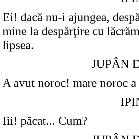
Ei! dacă nu-i ajungea, despăr
mine la despărţire cu lăcrăm
lipsea.
JUPÂN 
A avut noroc! mare noroc a 
IP
Iii! păcat... Cum?