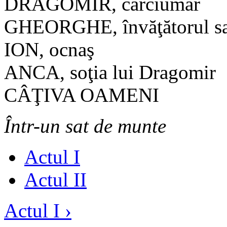
DRAGOMIR, cârciumar
GHEORGHE, învăţătorul sa
ION, ocnaş
ANCA, soţia lui Dragomir
CÂŢIVA OAMENI
Într-un sat de munte
Actul I
Actul II
Actul I ›