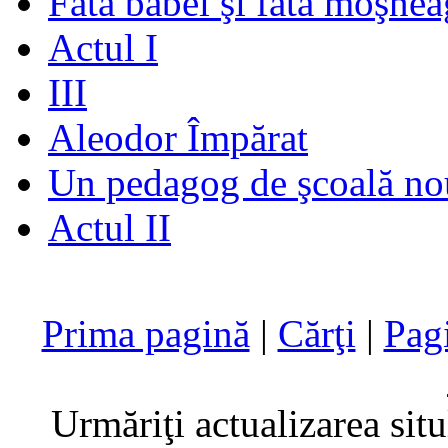
Fata babei şi fata moşnea
Actul I
III
Aleodor Împărat
Un pedagog de şcoală no
Actul II
Prima pagină
|
Cărţi
|
Pag
Urmăriţi actualizarea sit