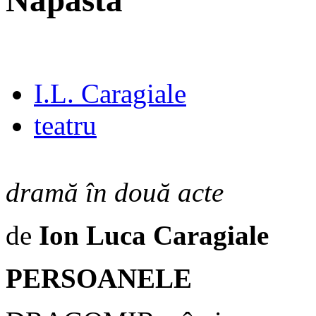
Năpasta
I.L. Caragiale
teatru
dramă în două acte
de
Ion Luca Caragiale
PERSOANELE