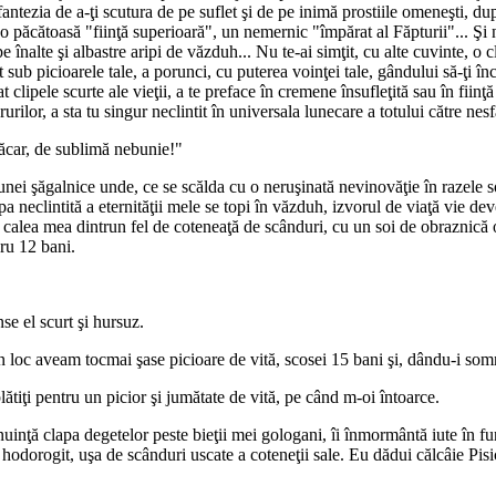
 fantezia de a-ţi scutura de pe suflet şi de pe inimă prostiile omeneşti, du
 o păcătoasă "fiinţă superioară", un nemernic "împărat al Făpturii"... Şi 
înalte şi albastre aripi de văzduh... Nu te-ai simţit, cu alte cuvinte, o cli
 sub picioarele tale, a porunci, cu puterea voinţei tale, gândului să-ţi înc
t clipele scurte ale vieţii, a te preface în cremene însufleţită sau în fiin
rilor, a sta tu singur neclintit în universala lunecare a totului către nesfâ
măcar, de sublimă nebunie!"
unei şăgalnice unde, ce se scălda cu o neruşinată nevinovăţie în razele s
ipa neclintită a eternităţii mele se topi în văzduh, izvorul de viaţă vie d
 calea mea dintrun fel de coteneaţă de scânduri, cu un soi de obraznică o
ru 12 bani.
se el scurt şi hursuz.
un loc aveam tocmai şase picioare de vită, scosei 15 bani şi, dându-i so
ătiţi pentru un picior şi jumătate de vită, pe când m-oi întoarce.
inţă clapa degetelor peste bieţii mei gologani, îi înmormântă iute în fu
t hodorogit, uşa de scânduri uscate a coteneţii sale. Eu dădui călcâie Pis