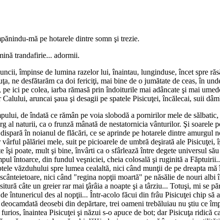
mpănindu-mă pe hotarele dintre somn şi trezie.
ină trandafirie... adormii.
cii, împinse de lumina razelor lui, înaintau, lunginduse, încet spre răsăr
 ne desfătarăm ca doi fericiţi, mai bine de o jumătate de ceas, în undele a
pe ici pe colea, iarba rămasă prin îndoiturile mai adâncate şi mai umede 
 Calului, aruncai şaua şi desagii pe spatele Pisicuţei, încălecai, suii dâ
mpului, de îndată ce rămân pe voia slobodă a pornirilor mele de sălbatic, 
 al naturii, ca o frunză mânată de nestatornicia vânturilor. Şi soarele po
 dispară în noianul de flăcări, ce se aprinde pe hotarele dintre amurgul n
ar vârful pălăriei mele, suit pe picioarele de umbră deşirată ale Pisicuţei, 
te îşi poate, mult şi bine, învârti ca o sfârlează între degete universul să
mpul întoarce, din fundul veşniciei, cheia colosală şi ruginită a Făptuiri
eptele văzduhului spre lumea cealaltă, nici când munţii de pe dreapta m
ă scânteietoare, nici când "regina nopţii moartă" pe năsălie de nouri albi 
ositură câte un greier rar mai ţârâia a noapte şi a târziu... Totuşi, mi se 
i de întunericul des al nopţii... Într-acolo făcui din frâu Pisicuţei chip să
tui deocamdată deosebi din depărtare, trei oameni trebăluiau nu ştiu ce împ
urios, înaintea Pisicuţei şi năzui s-o apuce de bot; dar Pisicuţa ridică ca