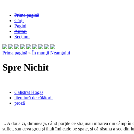
Prima pagină
Cărţi
Pagini
Autori
Secţiuni
Prima pagină
»
În munţii Neamţului
Spre Nichit
Calistrat Hogaş
literatură de călătorii
proză
... A doua zi, dimineaţă, când porţile ce străjuiau intrarea din câmp în
suflet, sau ceva greu şi înalt îmi cade pe spate, şi că răsuna a sec din 