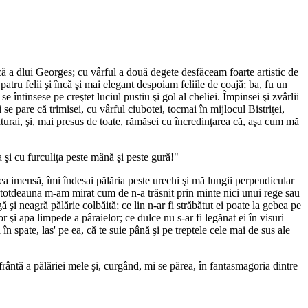
ă a dlui Georges; cu vârful a două degete desfăceam foarte artistic de
patru felii şi încă şi mai elegant despoiam feliile de coajă; ba, fu un
întinsese pe creştet luciul pustiu şi gol al cheliei. Împinsei şi zvârlii
 se pare că trimisei, cu vârful ciubotei, tocmai în mijlocul Bistriţei,
ăturai, şi, mai presus de toate, rămăsei cu încredinţarea că, aşa cum mă
 şi cu furculiţa peste mână şi peste gură!"
ea imensă, îmi îndesai pălăria peste urechi şi mă lungii perpendicular
i totdeauna m-am mirat cum de n-a trăsnit prin minte nici unui rege sau
 şi neagră pălărie colbăită; ce lin n-ar fi străbătut ei poate la gebea pe
 şi apa limpede a pâraielor; ce dulce nu s-ar fi legănat ei în visuri
în spate, las' pe ea, că te suie până şi pe treptele cele mai de sus ale
rântă a pălăriei mele şi, curgând, mi se părea, în fantasmagoria dintre