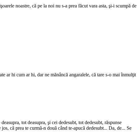
arele noastre, că pe la noi nu s-a prea făcut vara asta, şi-i scumpă de
ate ar hi cum ar hi, dar ne mănâncă angaralele, că tare s-o mai înmulţit
e deasupra, tot deasupra, şi cei dedesubt, tot dedesubt, răspunse
de jos, că prea te curmă-n două când te-apucă dedesubt... Da, de... Se