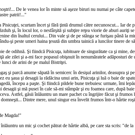
tri!... De le venea lor în minte să aşeze biruri nu numai pe câte capete,
stre patrii!..."
 Pisicuţei, scurtam încet şi fără ţintă drumul către necunoscut... Iar de 
ăzduh şi, în locul lor, o nesfârşită şi subţire reţea viorie de aburi auriţi
ine din înaltul cerului... Din vale şi de pe stânga se furişau până la mine
ndu-şi peste umeri haina ţesută din umbra tainică a luncilor tinere de sălc
oie de odihnă. Şi fiindcă Pisicuţa, iubitoare de singurătate ca şi mine, 
ţă ale zilei şi a-mi face popasul obişnuit în nenumăratele adăposturi de 
lunci de arini de pe malul Bistriţei.
gaş şi parcă anume săpată în semicerc în desişul arinilor, deasupra şi pe
şez eu şaua şi desagii la rădăcina unui arin, Pisicuţa şi luă o baie de spate
ragedă, începu a paşte. Şi fiindcă pildele bune trebuiesc urmate, îmi lepăd
ui desagii şi mă pusei în cale să-mi stâmpăr şi eu foamea care, după bai
e ceva. Astfel, găsii înlăuntru un mare pachet cu îngrijire făcut şi frumos
e domneşti... Dintre mere, unul singur era învelit frumos într-o hârtie roş
l de Magda!"
înlăuntru un mic şi cochet pătrat de hârtie albă, pe care sta scris: "de l