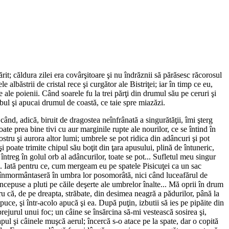
it; căldura zilei era covârşitoare şi nu îndrăznii să părăsesc răcorosul
lbăstrii de cristal rece şi curgător ale Bistriţei; iar în timp ce eu,
ale poienii. Când soarele fu la trei părţi din drumul său pe ceruri şi
mbul şi apucai drumul de coastă, ce taie spre miazăzi.
când, adică, biruit de dragostea neînfrânată a singurătăţii, îmi şterg
ate prea bine tivi cu aur marginile rupte ale nourilor, ce se întind în
ostru şi aurora altor lumi; umbrele se pot ridica din adâncuri şi pot
îşi poate trimite chipul său boţit din ţara apusului, plină de întuneric,
u întreg în golul orb al adâncurilor, toate se pot... Sufletul meu singur
i... Iată pentru ce, cum mergeam eu pe spatele Pisicuţei ca un sac
ă înmormântaseră în umbra lor posomorâtă, nici când luceafărul de
începuse a pluti pe căile deşerte ale umbrelor înalte... Mă oprii în drum
păru că, de pe dreapta, străbate, din desimea neagră a pădurilor, până la
 apuce, şi într-acolo apucă şi ea. După puţin, izbutii să ies pe pipăite din
rejurul unui foc; un câine se însărcina să-mi vestească sosirea şi,
pul şi câinele muşcă aerul; încercă s-o atace pe la spate, dar o copită