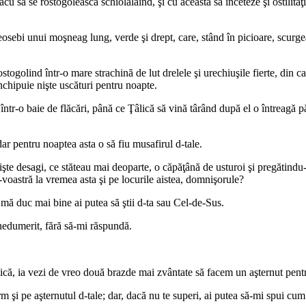
ăcu să se rostogolească schiolălăind, şi cu aceasta să înceteze şi ostili
i unui moşneag lung, verde şi drept, care, stând în picioare, scurgea di
ogolind într-o mare strachină de lut drelele şi urechiuşile fierte, din car
închipuie nişte uscături pentru noapte.
r-o baie de flăcări, până ce Ţâlică să vină târând după el o întreagă păd
ar pentru noaptea asta o să fiu musafirul d-tale.
 desagi, ce stăteau mai deoparte, o căpăţână de usturoi şi pregătindu-se 
-voastră la vremea asta şi pe locurile aistea, domnişorule?
mă duc mai bine ai putea să ştii d-ta sau Cel-de-Sus.
nedumerit, fără să-mi răspundă.
lică, ia vezi de vreo două brazde mai zvântate să facem un aşternut pen
şi pe aşternutul d-tale; dar, dacă nu te superi, ai putea să-mi spui cum