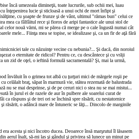
bise încă umezeala dimineţii, toate lucrurile, sub ochii mei, luau
 cu înţepenirea lucie şi sticloasă a unui ochi de mort înfipt şi
n înălţime, cu şoapte de frunze şi de vânt, ultimul "rămas bun" celui ce
a mea ca fâlfâitul rece şi fioros de aripi fantastice ale unui stol de
alt al celor nouă vămi, mi se părea că merge pe o cale îngustă numai cât
ele mele... Fiinţa mea se topise, se idealizase şi, ca un fir de aţă fără
imicniciei tale cu năzuinţe vecine cu nebunia?... Şi dacă, din noroiul
 aşezat o eternitate de ridicol? Pentru ce, cu descântece şi cu vrăji
 ca un zid de oţel, o ieftină formulă sacramentală? Şi, mai la urmă,
bod învăluit în o grimea tot albă cu ţurţuri mici de mărgele roşii pe
 cu celălalt braţ, săpat în marmură vie, stătea rezemată de balustrada
ză nu se mai desprinse, şi de pe ceruri nici o stea nu se mai mistui...
ută în jurul ei de razele de aur în pulbere ale soarelui curat de
âi ca răspuns şi de trei ori se închină spre răsărit, cu nestatornice
us şi răsărit, o adâncă mare de întuneric se lăţi... Dincolo de marginile
d era acesta şi nici încotro ducea. Deoarece însă marşrutul îl lăsasem
n aerul înalt, să-mi las şi gândul şi privirea să lunece un minut pe