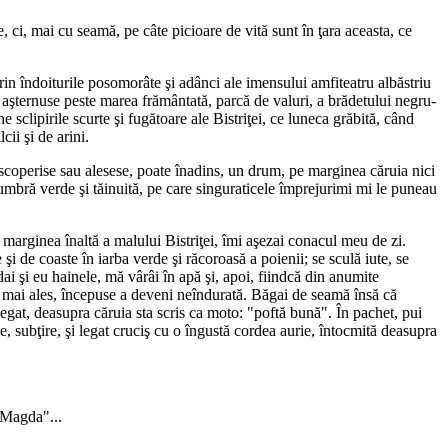
 ci, mai cu seamă, pe câte picioare de vită sunt în ţara aceasta, ce
prin îndoiturile posomorâte şi adânci ale imensului amfiteatru albăstriu
 se aşternuse peste marea frământată, parcă de valuri, a brădetului negru-
 sclipirile scurte şi fugătoare ale Bistriţei, ce luneca grăbită, când
ii şi de arini.
descoperise sau alesese, poate înadins, un drum, pe marginea căruia nici
umbră verde şi tăinuită, pe care singuraticele împrejurimi mi le puneau
 marginea înaltă a malului Bistriţei, îmi aşezai conacul meu de zi.
 şi de coaste în iarba verde şi răcoroasă a poienii; se sculă iute, se
ai şi eu hainele, mă vârâi în apă şi, apoi, fiindcă din anumite
e mai ales, începuse a deveni neîndurată. Băgai de seamă însă că
 legat, deasupra căruia sta scris ca moto: "poftă bună". În pachet, pui
ie, subţire, şi legat cruciş cu o îngustă cordea aurie, întocmită deasupra
a Magda"...