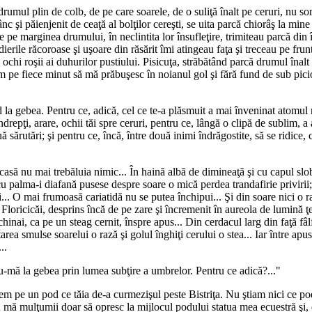
mul plin de colb, de pe care soarele, de o suliţă înalt pe ceruri, nu sor
ânc şi păienjenit de ceaţă al bolţilor cereşti, se uita parcă chiorâş la mine
 de pe marginea drumului, în neclintita lor însufleţire, trimiteau parcă di
rile răcoroase şi uşoare din răsărit îmi atingeau faţa şi treceau pe frunte
ia ochi roşii ai duhurilor pustiului. Pisicuţa, străbătând parcă drumul în
m pe fiece minut să mă prăbuşesc în noianul gol şi fără fund de sub picioar
la gebea. Pentru ce, adică, cel ce te-a plăsmuit a mai înveninat atomul n
ndrepţi, arare, ochii tăi spre ceruri, pentru ce, lângă o clipă de sublim, a
ă sărutări; şi pentru ce, încă, între două inimi îndrăgostite, să se ridice,
de casă nu mai trebăluia nimic... În haină albă de dimineaţă şi cu capul slo
cu palma-i diafană pusese despre soare o mică perdea trandafirie privirii;
.. O mai frumoasă cariatidă nu se putea închipui... Şi din soare nici o ra
Floricicăi, desprins încă de pe zare şi încremenit în aureola de lumină ţes
hinai, ca pe un steag cernit, înspre apus... Din cerdacul larg din faţă fâlf
ărtarea smulse soarelui o rază şi golul înghiţi cerului o stea... Iar între ap
..
-mă la gebea prin lumea subţire a umbrelor. Pentru ce adică?..."
asem pe un pod ce tăia de-a curmezişul peste Bistriţa. Nu ştiam nici ce po
mă mulţumii doar să opresc la mijlocul podului statua mea ecuestră şi, di