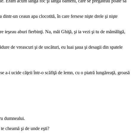
tăţile. Eram acum lângă foc şi lângă oameni, care se pregăteau poate să
ntr-un ceaun apa clocotită, în care fersese nişte drele şi nişte
e ieşeau aburi fierbinţi. Na, măi Ghiţă, şi ia vezi şi tu de mămăligă,
ure de vreascuri şi de uscături, eu luai şaua şi desagii din spatele
a-i ucide căţeii într-o scăfiţă de lemn, cu o piatră lungăreaţă, groasă
tru dumnealui.
 te cheamă şi de unde eşti?