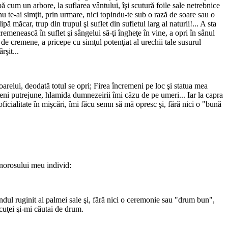
pă cum un arbore, la suflarea vântului, îşi scutură foile sale netrebnice
nu te-ai simţit, prin urmare, nici topindu-te sub o rază de soare sau o
pă măcar, trup din trupul şi suflet din sufletul larg al naturii!... A sta
remenească în suflet şi sângelui să-ţi îngheţe în vine, a opri în sânul
ţă de cremene, a pricepe cu simţul potenţiat al urechii tale susurul
rşit...
oarelui, deodată totul se opri; Firea încremeni pe loc şi statua mea
eveni putrejune, hlamida dumnezeirii îmi căzu de pe umeri... Iar la capra
ficialitate în mişcări, îmi făcu semn să mă opresc şi, fără nici o "bună
mnorosului meu individ:
ndul ruginit al palmei sale şi, fără nici o ceremonie sau "drum bun",
icuţei şi-mi căutai de drum.