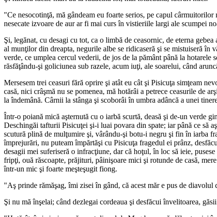
"Ce nesocotinţă, mă gândeam eu foarte serios, pe capul cârmuitorilor noş
nesecate izvoare de aur ar fi mai curs în vistieriile largi ale scumpei noa
Şi, legănat, cu desagi cu tot, ca o limbă de ceasornic, de eterna gebea a
al munţilor din dreapta, negurile albe se ridicaseră şi se mistuiseră în v
verde, ce umplea cercul vederii, de jos de la pământ până la hotarele sen
răsfăţându-şi goliciunea sub razele, acum iuţi, ale soarelui, când aruncâ
Mersesem trei ceasuri fără oprire şi atât eu cât şi Pisicuţa simţeam nev
casă, nici crâşmă nu se pomenea, mă hotărâi a petrece ceasurile de arşi
la îndemână. Cârnii la stânga şi scoborâi în umbra adâncă a unei tinere 
Într-o poiană mică aşternută cu o iarbă scurtă, deasă şi de-un verde gin
Deschingăi tafturii Pisicuţei şi-i luai povara din spate; iar până ce să a
scutură plină de mulţumire şi, vârându-şi botu-i negru şi fin în iarba f
împrejurări, nu puteam împărtăşi cu Pisicuţa fragedul ei prânz, desfăc
desagii mei suferiseră o infracţiune, dar că hoţul, în loc să ieie, puses
fripţi, ouă răscoapte, prăjituri, pâinişoare mici şi rotunde de casă, mer
într-un mic şi foarte meşteşugit fiong.
"Aş prinde rămăşag, îmi zisei în gând, că acest măr e pus de diavolu
Şi nu mă înşelai; când dezlegai cordeaua şi desfăcui învelitoarea, găsii 