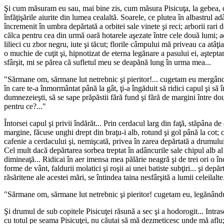
Şi cum măsuram eu sau, mai bine zis, cum măsura Pisicuţa, la gebea, dru
înfăţişările aiurite din lumea cealaltă. Soarele, ce plutea în albastrul ad
încremenit în umbra depărtată a orbitei sale vinete şi reci; arborii rari
călca pentru cea din urmă oară hotarele aşezate între cele două lumi; adie
lilieci cu zbor negru, iute şi tăcut; florile câmpului mă priveau ca atâţ
o muchie de cuţit şi, hipnotizat de eterna legănare a pasului ei, aştepta
sfârşit, mi se părea că sufletul meu se deapănă lung în urma mea...
"Sărmane om, sărmane lut netrebnic şi pieritor!... cugetam eu mergând 
în care te-a înmormântat până la gât, ţi-a îngăduit să ridici capul şi să î
dumnezeieşti, să se sape prăpăstii fără fund şi fără de margini între dou
pentru ce?..."
Întorsei capul şi privii îndărăt... Prin cerdacul larg din faţă, stăpâna 
margine, făcuse unghi drept din braţu-i alb, rotund şi gol până la cot; 
cafenie a cerdacului şi, nemişcată, privea în zarea depărtată a drumului.
Cel mult dacă depărtarea sorbea treptat în adâncurile sale chipul alb al 
dimineaţă... Ridicai în aer imensa mea pălărie neagră şi de trei ori o înc
forme de vânt, faldurii molatici şi roşii ai unei batiste subţiri... şi dep
răsăritene ale acestei mări, se întindea taina nesfârşită a lumii celeilalte.
"Sărmane om, sărmane lut netrebnic şi pieritor! cugetam eu, legănându
Şi drumul de sub copitele Pisicuţei răsună a sec şi a hodorogit... Intr
cu totul pe seama Pisicuţei, nu căutai să mă dezmeticesc unde mă aflu; 