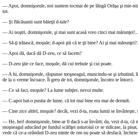
— Apoi, domnişorule, noi suntem tocmai de pe lângă Orăşa şi mie-mi zic
tot.
— Şi flăcăuanii sunt băieţii d-tale?
— Ai noştri, domnişorule, şi mai sunt acasă vreo cinci mai mărunţei!..
— Să-ţi trăiască, moşule; d-apoi ştii că te ţii bine? Ai şi mai mărunţei?.
— Apoi dă, dacă dă D-zeu, ce să facem?
— D-zeu ştie ce face, moşule, dă cui trebuie şi cui poate.
— A hi, domnişorule, răspunse moşneagul, muncindu-se şi izbutind, în sf
de la o vreme încoace. Îi greu de tot, domnişorule, încotro te întorci.
— Ce să faci, moşule? La lume subţire, nevoi multe.
— C-apoi bat-o pustia de lume, că tot mai bine era mai de demult.
— Cine zice altfel, moşule? decât, vezi d-ta, roata lumii se învârteşte, 
— He, hei! domnişorule, bine-ar fi dacă s-ar învârti; da, vezi d-ta, că 
moşneagul aducând pe fundul scăfiţei usturoiul ce se ridicase, la pisat,
vede că ce-a orânduit D-zeu minte de om nu poate să desfacă, încheie 