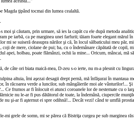
 lumea aceasta..."
 pe Magda ţipând tocmai din lumea cealaltă.
.
 moi şi căutam, prin urmare, să ies la capăt cu ele după metoda analitic
iram pe iarbă, ca pe marginea unei farfurii; tăiam foarte elegant mărul în 
 mi se suiseră deasupra nărilor şi că, în locul sălbaticului meu păr, mi se 
ouă, coji de mere, ciolane de pui; ba, cu o îndemânare căpătată de copil, mi
undul apei, holbau, poate flămânzi, ochii la mine... Oricum, mâncai, mă s
.
, de câte ori biata maică-mea, D-zeu s-o ierte, nu m-a plesnit cu lingura
 tulpina altuia, îmi aşezai desagii drept pernă, mă înfăşurai în mantaua m
r, în răcoarea verde a luncilor, sub mângâierile moi ale vânturilor!... Ş
... Ce frumos ar fi înlocuit ei atunci coroanele lor de nestemate cu o largă
rnicie nu le-ar fi pus dătătorul de toate, la îndemână, ciupercile munţilor
 nu şi-ar fi aşternut ei spre odihnă!... Decât vezi! când te umflă prostia 
le-mi grele de somn, mi se părea că Bistriţa curgea pe sub marginea răsf