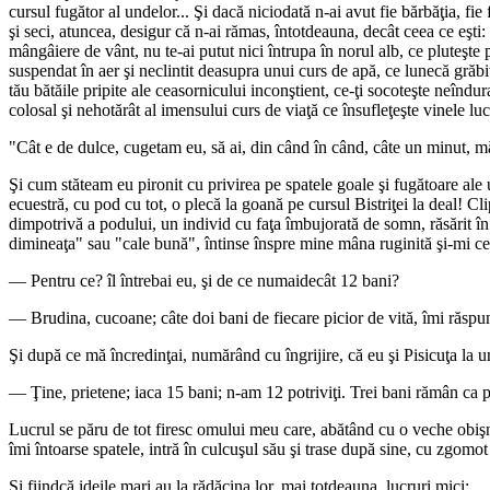
cursul fugător al undelor... Şi dacă niciodată n-ai avut fie bărbăţia, fie
şi seci, atuncea, desigur că n-ai rămas, întotdeauna, decât ceea ce eşti:
mângâiere de vânt, nu te-ai putut nici întrupa în norul alb, ce pluteşte pe 
suspendat în aer şi neclintit deasupra unui curs de apă, ce lunecă grăbit
tău bătăile pripite ale ceasornicului inconştient, ce-ţi socoteşte neîndura
colosal şi nehotărât al imensului curs de viaţă ce însufleţeşte vinele lucru
"Cât e de dulce, cugetam eu, să ai, din când în când, câte un minut, 
Şi cum stăteam eu pironit cu privirea pe spatele goale şi fugătoare ale 
ecuestră, cu pod cu tot, o plecă la goană pe cursul Bistriţei la deal! Cl
dimpotrivă a podului, un individ cu faţa îmbujorată de somn, răsărit în
dimineaţa" sau "cale bună", întinse înspre mine mâna ruginită şi-mi ce
— Pentru ce? îl întrebai eu, şi de ce numaidecât 12 bani?
— Brudina, cucoane; câte doi bani de fiecare picior de vită, îmi răspun
Şi după ce mă încredinţai, numărând cu îngrijire, că eu şi Pisicuţa la 
— Ţine, prietene; iaca 15 bani; n-am 12 potriviţi. Trei bani rămân ca pl
Lucrul se păru de tot firesc omului meu care, abătând cu o veche obişnu
îmi întoarse spatele, intră în culcuşul său şi trase după sine, cu zgomo
Şi fiindcă ideile mari au la rădăcina lor, mai totdeauna, lucruri mici: