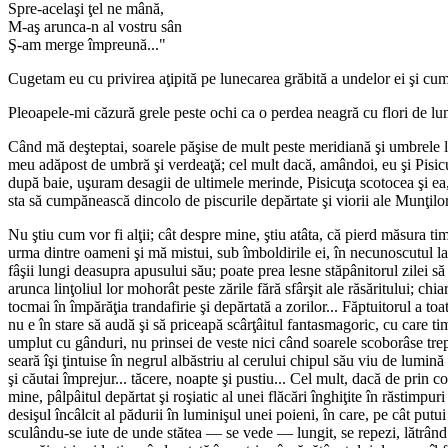
Spre-acelaşi ţel ne mână,
M-aş arunca-n al vostru sân
Ş-am merge împreună..."
Cugetam eu cu privirea aţipită pe lunecarea grăbită a undelor ei şi cu
Pleoapele-mi căzură grele peste ochi ca o perdea neagră cu flori de lum
Când mă deşteptai, soarele păşise de mult peste meridiană şi umbrele lun
meu adăpost de umbră şi verdeaţă; cel mult dacă, amândoi, eu şi Pisicuţa,
după baie, uşuram desagii de ultimele merinde, Pisicuţa scotocea şi ea, 
sta să cumpănească dincolo de piscurile depărtate şi viorii ale Munţilor
Nu ştiu cum vor fi alţii; cât despre mine, ştiu atâta, că pierd măsura ti
urma dintre oameni şi mă mistui, sub îmboldirile ei, în necunoscutul larg
fâşii lungi deasupra apusului său; poate prea lesne stăpânitorul zilei să
arunca linţoliul lor mohorât peste zările fără sfârşit ale răsăritului; chi
tocmai în împărăţia trandafirie şi depărtată a zorilor... Făptuitorul a toa
nu e în stare să audă şi să priceapă scârţâitul fantasmagoric, cu care ti
umplut cu gânduri, nu prinsei de veste nici când soarele scoborâse tr
seară îşi ţintuise în negrul albăstriu al cerului chipul său viu de lumin
şi căutai împrejur... tăcere, noapte şi pustiu... Cel mult, dacă de prin c
mine, pâlpâitul depărtat şi roşiatic al unei flăcări înghiţite în răstimpur
desişul încâlcit al pădurii în luminişul unei poieni, în care, pe cât pu
sculându-se iute de unde stătea — se vede — lungit, se repezi, lătrând f