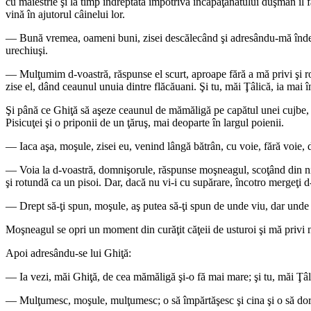
cu măiestrie şi la timp îndreptată împotriva încăpăţânatului duşman îl f
vină în ajutorul câinelui lor.
— Bună vremea, oameni buni, zisei descălecând şi adresându-mă îndeoseb
urechiuşi.
— Mulţumim d-voastră, răspunse el scurt, aproape fără a mă privi şi rost
zise el, dând ceaunul unuia dintre flăcăuani. Şi tu, măi Ţâlică, ia mai 
Şi până ce Ghiţă să aşeze ceaunul de mămăligă pe capătul unei cujbe, înt
Pisicuţei şi o priponii de un ţăruş, mai deoparte în largul poienii.
— Iaca aşa, moşule, zisei eu, venind lângă bătrân, cu voie, fără voie, d
— Voia la d-voastră, domnişorule, răspunse moşneagul, scoţând din nişte
şi rotundă ca un pisoi. Dar, dacă nu vi-i cu supărare, încotro mergeţi d
— Drept să-ţi spun, moşule, aş putea să-ţi spun de unde viu, dar unde 
Moşneagul se opri un moment din curăţit căţeii de usturoi şi mă privi 
Apoi adresându-se lui Ghiţă:
— Ia vezi, măi Ghiţă, de cea mămăligă şi-o fă mai mare; şi tu, măi Ţâ
— Mulţumesc, moşule, mulţumesc; o să împărtăşesc şi cina şi o să dorm 