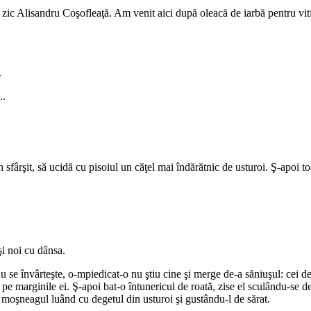
 Alisandru Coşofleaţă. Am venit aici după oleacă de iarbă pentru vitişo
.
..
ârşit, să ucidă cu pisoiul un căţel mai îndărătnic de usturoi. Ş-apoi to
şi noi cu dânsa.
nu se învârteşte, o-mpiedicat-o nu ştiu cine şi merge de-a săniuşul: cei d
 pe marginile ei. Ş-apoi bat-o întunericul de roată, zise el sculându-se 
moşneagul luând cu degetul din usturoi şi gustându-l de sărat.