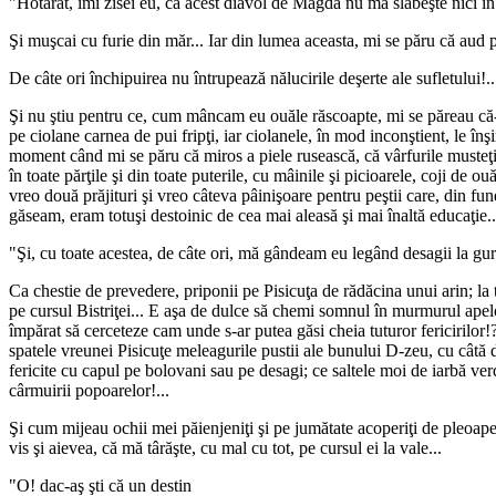
"Hotărât, îmi zisei eu, că acest diavol de Magda nu mă slăbeşte nici în
Şi muşcai cu furie din măr... Iar din lumea aceasta, mi se păru că aud
De câte ori închipuirea nu întrupează nălucirile deşerte ale sufletului!..
Şi nu ştiu pentru ce, cum mâncam eu ouăle răscoapte, mi se păreau că-s
pe ciolane carnea de pui fripţi, iar ciolanele, în mod inconştient, le înş
moment când mi se păru că miros a piele rusească, că vârfurile musteţilor
în toate părţile şi din toate puterile, cu mâinile şi picioarele, coji de 
vreo două prăjituri şi vreo câteva pâinişoare pentru peştii care, din f
găseam, eram totuşi destoinic de cea mai aleasă şi mai înaltă educaţie..
"Şi, cu toate acestea, de câte ori, mă gândeam eu legând desagii la gură
Ca chestie de prevedere, priponii pe Pisicuţa de rădăcina unui arin; la
pe cursul Bistriţei... E aşa de dulce să chemi somnul în murmurul apelo
împărat să cerceteze cam unde s-ar putea găsi cheia tuturor fericirilor!?
spatele vreunei Pisicuţe meleagurile pustii ale bunului D-zeu, cu câtă dă
fericite cu capul pe bolovani sau pe desagi; ce saltele moi de iarbă verde
cârmuirii popoarelor!...
Şi cum mijeau ochii mei păienjeniţi şi pe jumătate acoperiţi de pleoape
vis şi aievea, că mă târăşte, cu mal cu tot, pe cursul ei la vale...
"O! dac-aş şti că un destin