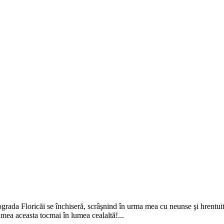
 ograda Floricăi se închiseră, scrâşnind în urma mea cu neunse şi hrentuit
lumea aceasta tocmai în lumea cealaltă!...