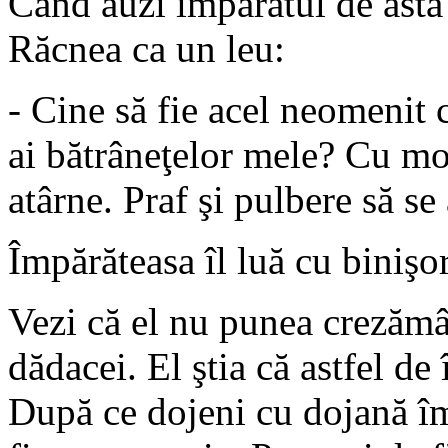
Când auzi împăratul de astă
Răcnea ca un leu:
- Cine să fie acel neomenit c
ai bătrâneţelor mele? Cu moa
atârne. Praf şi pulbere să se
Împărăteasa îl luă cu binişo
Vezi că el nu punea crezământ
dădacei. El ştia că astfel de
După ce dojeni cu dojană îm