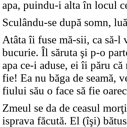
apa, puindu-i alta în locul c
Sculându-se după somn, luă 
Atâta îi fuse mă-sii, ca să-l
bucurie. Îl săruta şi p-o par
apa ce-i aduse, ei îi păru că
fie! Ea nu băga de seamă, v
fiului său o face să fie oar
Zmeul se da de ceasul morţii
isprava făcută. El (îşi) bătu