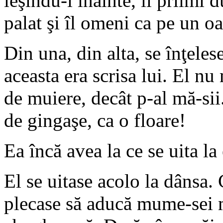
ieşindu-i înainte, îl priimi 
palat şi îl omeni ca pe un o
Din una, din alta, se înţeles
aceasta era scrisa lui. El nu
de muiere, decât p-al mă-sii
de gingaşe, ca o floare!
Ea încă avea la ce se uita la
El se uitase acolo la dânsa.
plecase să aducă mume-sei m