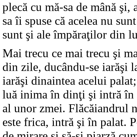
plecă cu mă-sa de mână şi, 
sa îi spuse că acelea nu sunt
sunt şi ale împăraţilor din l
Mai trecu ce mai trecu şi ma
din zile, ducându-se iarăşi 
iarăşi dinaintea acelui palat;
luă inima în dinţi şi intră î
al unor zmei. Flăcăiandrul no
este frica, intră şi în palat. 
de mirare şi să-şi piarză cu