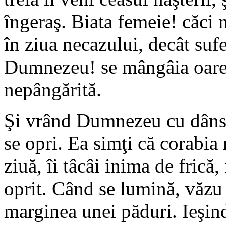
îngeraş. Biata femeie! căci 
în ziua necazului, decât sufer
Dumnezeu! se mângâia oarecu
nepângărită.
Şi vrând Dumnezeu cu dânsa,
se opri. Ea simţi că corabia
ziuă, îi tâcâi inima de frică,
oprit. Când se lumină, văzu
marginea unei păduri. Ieşind