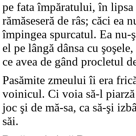
pe fata împăratului, în lipsa
rămăseseră de râs; căci ea n
împingea spurcatul. Ea nu-ş
el pe lângă dânsa cu şoşele
ce avea de gând procletul d
Pasămite zmeului îi era frică
voinicul. Ci voia să-l piarză 
joc şi de mă-sa, ca să-şi iz
săi.