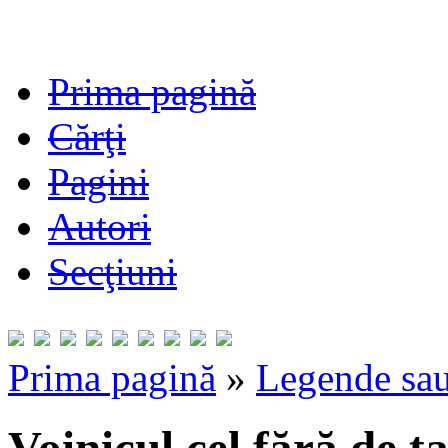
Prima pagină
Cărţi
Pagini
Autori
Secţiuni
Prima pagină
»
Legende sau