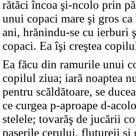
rătăci încoa şi-ncolo prin p
unui copaci mare şi gros ca 
ani, hrănindu-se cu ierburi ş
copaci. Ea îşi creştea copilu
Ea făcu din ramurile unui co
copilul ziua; iară noaptea nu
pentru scăldătoare, se ducea
ce curgea p-aproape d-acolo
stelele; tovarăş de jucării co
paserile cerului, flutureii şi