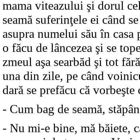
mama viteazului şi dorul cel
seamă suferinţele ei când s
asupra numelui său în casa p
o făcu de lâncezea şi se top
zmeul aşa searbăd şi tot făr
una din zile, pe când voinicu
dară se prefăcu că vorbeşte c
- Cum bag de seamă, stăpână
- Nu mi-e bine, mă băiete, c