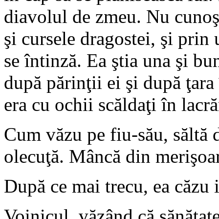
diavolul de zmeu. Nu cunoşte
şi cursele dragostei, şi pri
se întinză. Ea ştia una şi bu
după părinţii ei şi după ţara
era cu ochii scăldaţi în lacr
Cum văzu pe fiu-său, săltă d
olecuţă. Mâncă din merişoare
După ce mai trecu, ea căzu i
Voinicul, văzând că sănătatea