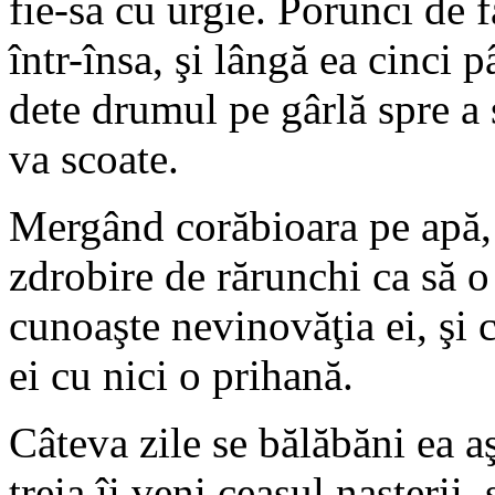
fie-sa cu urgie. Porunci de 
într-însa, şi lângă ea cinci p
dete drumul pe gârlă spre 
va scoate.
Mergând corăbioara pe apă,
zdrobire de rărunchi ca să o
cunoaşte nevinovăţia ei, şi c
ei cu nici o prihană.
Câteva zile se bălăbăni ea aş
treia îi veni ceasul naşterii