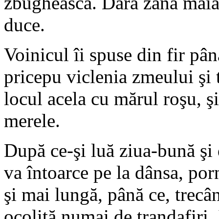
zbughească. Dară zâna măiast
duce.
Voinicul îi spuse din fir pân
pricepu viclenia zmeului şi 
locul acela cu mărul roşu, şi
merele.
După ce-şi luă ziua-bună şi 
va întoarce pe la dânsa, porn
şi mai lungă, până ce, trecân
ocolită numai de trandafiri.