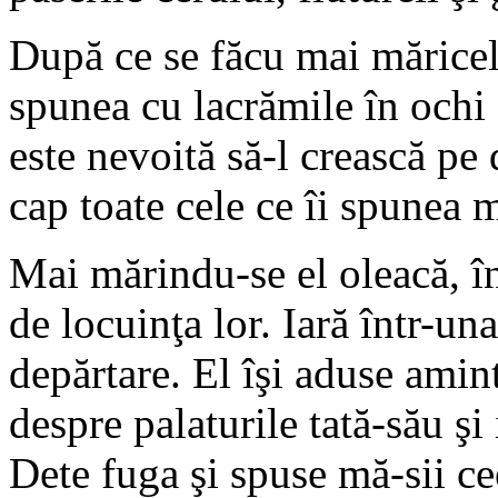
După ce se făcu mai măricel,
spunea cu lacrămile în ochi
este nevoită să-l crească pe 
cap toate cele ce îi spunea 
Mai mărindu-se el oleacă, î
de locuinţa lor. Iară într-una
depărtare. El îşi aduse amin
despre palaturile tată-său ş
Dete fuga şi spuse mă-sii ce