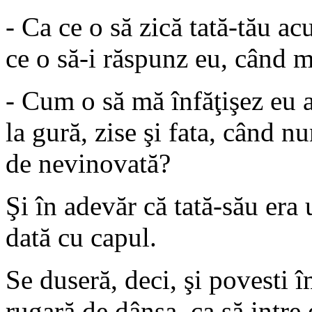
- Ca ce o să zică tată-tău a
ce o să-i răspunz eu, când m
- Cum o să mă înfăţişez eu 
la gură, zise şi fata, când 
de nevinovată?
Şi în adevăr că tată-său era 
dată cu capul.
Se duseră, deci, şi povesti î
rugară de dânsa, ca să intre