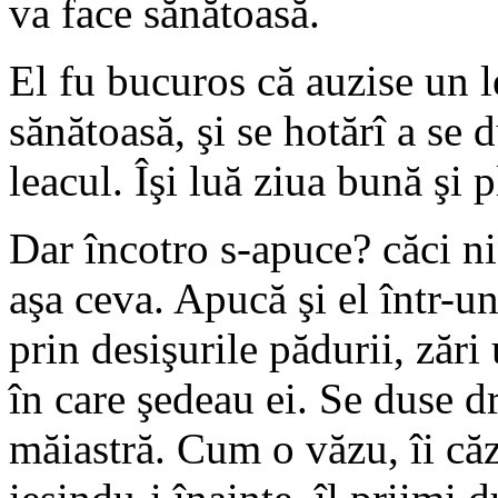
va face sănătoasă.
El fu bucuros că auzise un l
sănătoasă, şi se hotărî a se
leacul. Îşi luă ziua bună şi p
Dar încotro s-apuce? căci n
aşa ceva. Apucă şi el într-u
prin desişurile pădurii, zăr
în care şedeau ei. Se duse d
măiastră. Cum o văzu, îi că