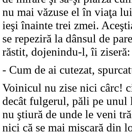
nu mai văzuse el în viaţa lui
ieşi înainte trei zmei. Aceşt
se repeziră la dânsul de pare 
răstit, dojenindu-l, îi ziseră:
- Cum de ai cutezat, spurcat
Voinicul nu zise nici cârc! 
decât fulgerul, păli pe unul 
nu ştiură de unde le veni tră
nici că se mai mişcară din lo