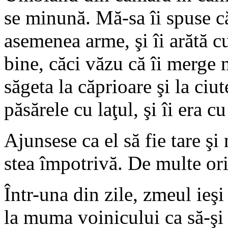
se minună. Mă-sa îi spuse că
asemenea arme, şi îi arătă c
bine, căci văzu că îi merge
săgeta la căprioare şi la ci
păsărele cu laţul, şi îi era c
Ajunsese ca el să fie tare şi
stea împotrivă. De multe ori
Într-una din zile, zmeul ieş
la muma voinicului ca să-şi