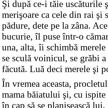
Şi după ce-i tăie uscăturile ş
merişoare ca cele din rai şi
pădure, dete pe la zâna. Ace
bucurie, îl puse într-o cămar
una, alta, îi schimbă merele 
se sculă voinicul, se grăbi a
făcută. Luă deci merele şi p
În vremea aceasta, procletu
mama băiatului şi, cu ispite
în cap să se planisească lui.