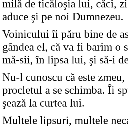
milă de ticăloşia lui, căci, 
aduce şi pe noi Dumnezeu.
Voinicului îi păru bine de a
gândea el, că va fi barim o s
mă-sii, în lipsa lui, şi să-i d
Nu-l cunoscu că este zmeu, c
procletul a se schimba. Îi sp
şează la curtea lui.
Multele lipsuri, multele nec