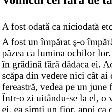
Voinicul cel fără de t
A fost odată ca niciodată etc
A fost un împărat ş-o împără
păzea ca lumina ochilor lor.
în grădină fără dădaca ei. A
scăpa din vedere nici cât ai 
fereastră, vedea pe un june 
Într-o zi uitându-se la el, o 
ei, ea simţi un fior, apoi ca