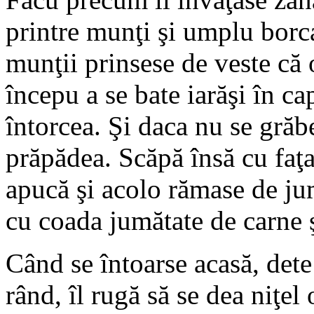
printre munţi şi umplu borca
munţii prinsese de veste că 
începu a se bate iarăşi în ca
întorcea. Şi daca nu se grăbe
prăpădea. Scăpă însă cu faţ
apucă şi acolo rămase de jum
cu coada jumătate de carne ş
Când se întoarse acasă, dete 
rând, îl rugă să se dea niţel