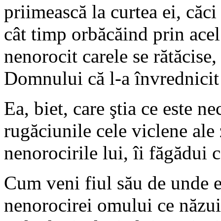
priimească la curtea ei, căci
cât timp orbăcăind prin ace
nenorocit carele se rătăcise
Domnului că l-a învrednicit
Ea, biet, care ştia ce este ne
rugăciunile cele viclene ale
nenorocirile lui, îi făgădui 
Cum veni fiul său de unde er
nenorocirei omului ce năzuia 