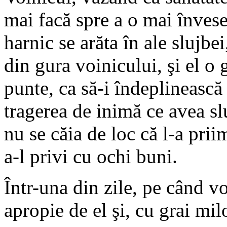
mai facă spre a o mai învese
harnic se arăta în ale slujbe
din gura voinicului, şi el o 
punte, ca să-i îndeplinească
tragerea de inimă ce avea slu
nu se căia de loc că l-a prii
a-l privi cu ochi buni.
Într-una din zile, pe când v
apropie de el şi, cu grai milo