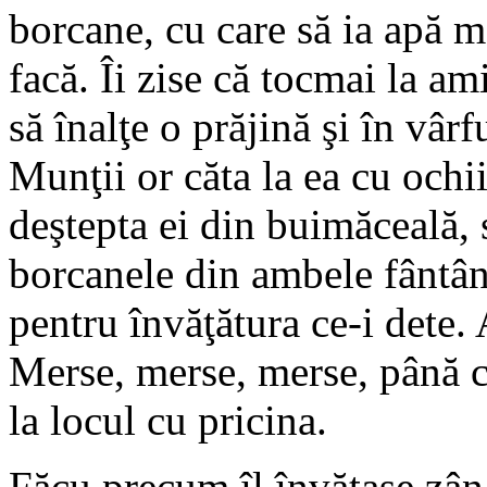
borcane, cu care să ia apă ma
facă. Îi zise că tocmai la ami
să înalţe o prăjină şi în vâr
Munţii or căta la ea cu ochii 
deştepta ei din buimăceală, 
borcanele din ambele fântân
pentru învăţătura ce-i dete.
Merse, merse, merse, până ce
la locul cu pricina.
Făcu precum îl învăţase zâna;