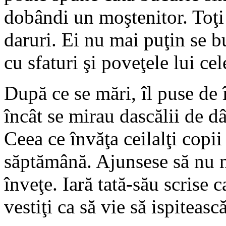
dobândi un moştenitor. Toţi 
daruri. Ei nu mai puţin se bu
cu sfaturi şi poveţele lui ce
După ce se mări, îl puse de î
încât se mirau dascălii de d
Ceea ce învăţa ceilalţi copii
săptămână. Ajunsese să nu ma
înveţe. Iară tată-său scrise c
vestiţi ca să vie să ispiteasc