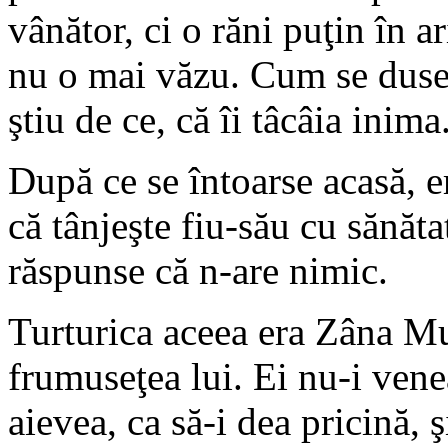
vânător, ci o răni puţin în ar
nu o mai văzu. Cum se duse 
ştiu de ce, că îi tâcâia inima
După ce se întoarse acasă, e
că tânjeşte fiu-său cu sănătat
răspunse că n-are nimic.
Turturica aceea era Zâna Mu
frumuseţea lui. Ei nu-i venea
aievea, ca să-i dea pricină, şi