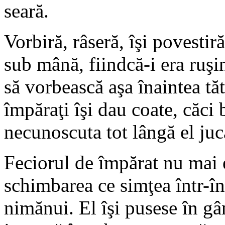
seară.
Vorbiră, râseră, îşi povestir
sub mână, fiindcă-i era ruşi
să vorbească aşa înaintea tăt
împăraţi îşi dau coate, căci
necunoscuta tot lângă el juc
Feciorul de împărat nu mai e
schimbarea ce simţea într-în
nimănui. El îşi pusese în gâ