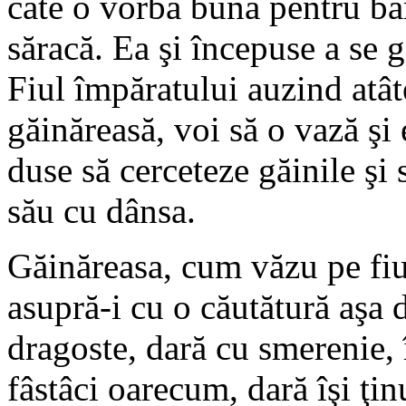
câte o vorbă bună pentru băr
săracă. Ea şi începuse a se g
Fiul împăratului auzind atâ
găinăreasă, voi să o vază şi 
duse să cerceteze găinile şi 
său cu dânsa.
Găinăreasa, cum văzu pe fiul
asupră-i cu o căutătură aşa 
dragoste, dară cu smerenie, 
fâstâci oarecum, dară îşi ţinu