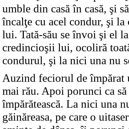
umble din casă în casă, şi să
încalţe cu acel condur, şi la 
lui. Tată-său se învoi şi el l
credincioşii lui, ocoliră toa
condurul, şi la nici una nu s
Auzind feciorul de împărat 
mai rău. Apoi porunci ca să 
împărătească. La nici una n
găinăreasa, pe care o uitase