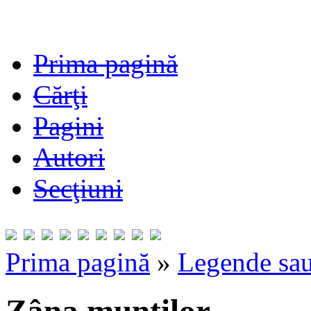
Prima pagină
Cărţi
Pagini
Autori
Secţiuni
Prima pagină
»
Legende sau