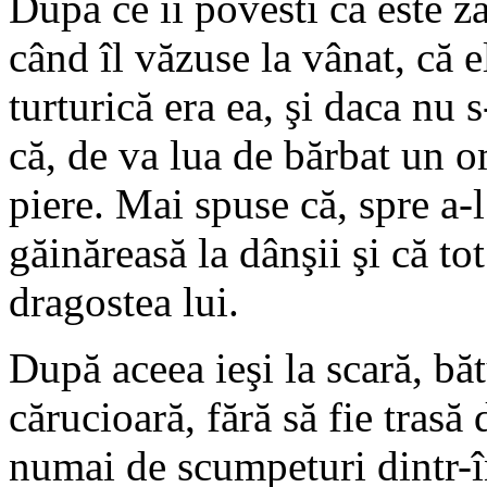
După ce îi povesti că este zâ
când îl văzuse la vânat, că el
turturică era ea, şi daca nu s
că, de va lua de bărbat un o
piere. Mai spuse că, spre a-
găinăreasă la dânşii şi că t
dragostea lui.
După aceea ieşi la scară, băt
cărucioară, fără să fie trasă 
numai de scumpeturi dintr-î