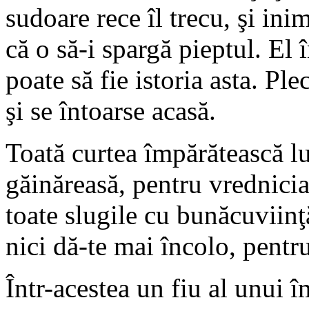
sudoare rece îl trecu, şi ini
că o să-i spargă pieptul. El
poate să fie istoria asta. Ple
şi se întoarse acasă.
Toată curtea împărătească l
găinăreasă, pentru vrednicia 
toate slugile cu bunăcuviinţ
nici dă-te mai încolo, pentr
Într-acestea un fiu al unui î