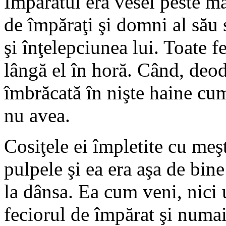
Împăratul era vesel peste mă
de împăraţi şi domni al său 
şi înţelepciunea lui. Toate f
lângă el în horă. Când, deod
îmbrăcată în nişte haine cum
nu avea.
Cosiţele ei împletite cu meşt
pulpele şi ea era aşa de bine
la dânsa. Ea cum veni, nici u
feciorul de împărat şi numai