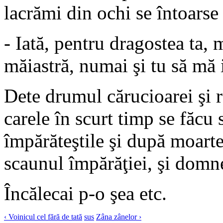
lacrămi din ochi se întoarse 
- Iată, pentru dragostea ta,
măiastră, numai şi tu să mă 
Dete drumul cărucioarei şi 
carele în scurt timp se făcu
împărăteştile şi după moarte
scaunul împărăţiei, şi domne
Încălecai p-o şea etc.
‹ Voinicul cel fără de tată
sus
Zâna zânelor ›