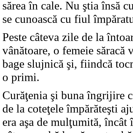
sărea în cale. Nu ştia însă 
se cunoască cu fiul împăratu
Peste câteva zile de la întoa
vânătoare, o femeie săracă v
bage slujnică şi, fiindcă toc
o primi.
Curăţenia şi buna îngrijire c
de la coteţele împărăteşti a
era aşa de mulţumită, încât 