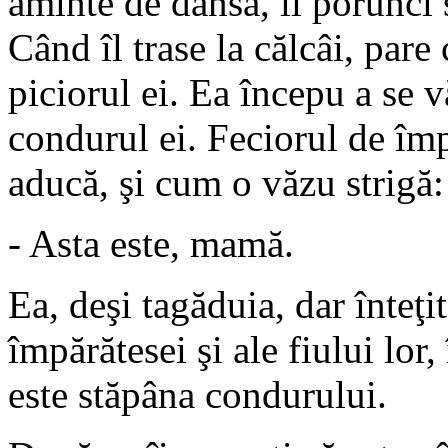
aminte de dânsa, îi porunci 
Când îl trase la călcâi, pare
piciorul ei. Ea începu a se v
condurul ei. Feciorul de împ
aducă, şi cum o văzu strigă:
- Asta este, mamă.
Ea, deşi tagăduia, dar înteţi
împărătesei şi ale fiului lor
este stăpâna condurului.