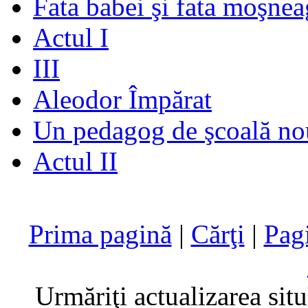
Fata babei şi fata moşnea
Actul I
III
Aleodor Împărat
Un pedagog de şcoală no
Actul II
Prima pagină
|
Cărţi
|
Pag
Urmăriţi actualizarea sit