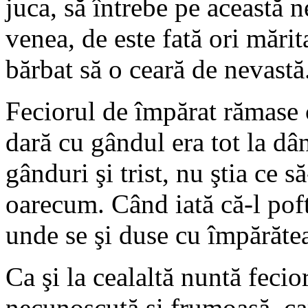
juca, să întrebe pe această 
venea, de este fată ori mărit
bărbat să o ceară de nevastă
Feciorul de împărat rămase c
dară cu gândul era tot la dâ
gânduri şi trist, nu ştia ce s
oarecum. Când iată că-l poft
unde se şi duse cu împărătea
Ca şi la cealaltă nuntă fecio
necunoscută şi frumoasă, car