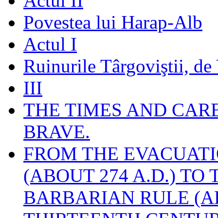
Actul II
Povestea lui Harap-Alb
Actul I
Ruinurile Târgoviştii, de
III
THE TIMES AND CAR
BRAVE.
FROM THE EVACUATI
(ABOUT 274 A.D.) TO
BARBARIAN RULE (A