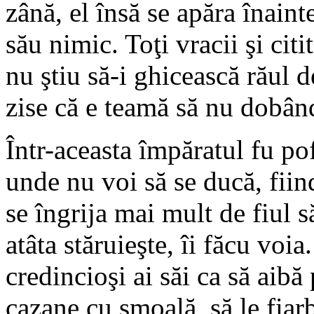
zână, el însă se apăra înainte
său nimic. Toţi vracii şi citi
nu ştiu să-i ghicească răul d
zise că e teamă să nu dobând
Într-aceasta împăratul fu pof
unde nu voi să se ducă, fiind
se îngrija mai mult de fiul 
atâta stăruieşte, îi făcu voia
credincioşi ai săi ca să aibă
cazane cu smoală, să le fiarb