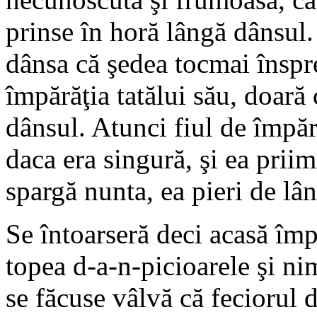
prinse în horă lângă dânsul.
dânsa că şedea tocmai înspre
împărăţia tatălui său, doară 
dânsul. Atunci fiul de împăr
daca era singură, şi ea priim
spargă nunta, ea pieri de lâ
Se întoarseră deci acasă împăr
topea d-a-n-picioarele şi ni
se făcuse vâlvă că feciorul 