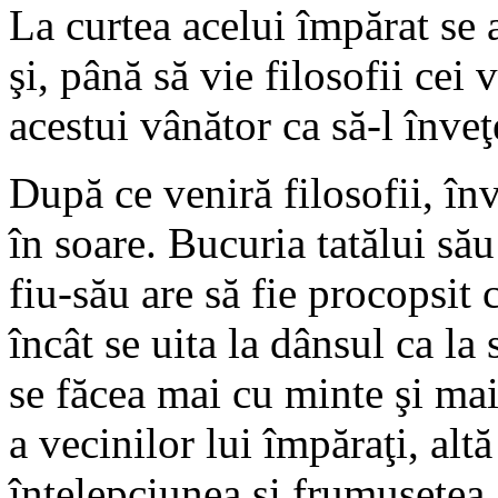
La curtea acelui împărat se a
şi, până să vie filosofii cei 
acestui vânător ca să-l înve
După ce veniră filosofii, înv
în soare. Bucuria tatălui să
fiu-său are să fie procopsit c
încât se uita la dânsul ca la
se făcea mai cu minte şi mai
a vecinilor lui împăraţi, alt
înţelepciunea şi frumuseţea 