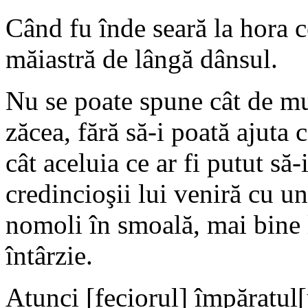
Când fu înde seară la hora c
măiastră de lângă dânsul.
Nu se poate spune cât de mul
zăcea, fără să-i poată ajuta c
cât aceluia ce ar fi putut să
credincioşii lui veniră cu u
nomoli în smoală, mai bine 
întârzie.
Atunci [feciorul] împăratul[u