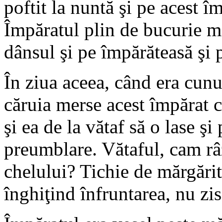
poftit la nuntă şi pe acest îm
Împăratul plin de bucurie me
dânsul şi pe împărăteasă şi p
În ziua aceea, când era cunu
căruia merse acest împărat c
şi ea de la vătaf să o lase şi
preumblare. Vătaful, cam râz
chelului? Tichie de mărgărita
înghiţind înfruntarea, nu zis