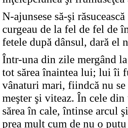
N-ajunsese să-şi răsucească 
curgeau de la fel de fel de î
fetele după dânsul, dară el n
Într-una din zile mergând la
tot sărea înaintea lui; lui îi
vânaturi mari, fiindcă nu se
meşter şi viteaz. În cele din
sărea în cale, întinse arcul 
prea mult cum de nu o putu 