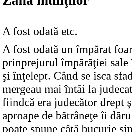
Zâna munţilor
A fost odată etc.
A fost odată un împărat foar
prinprejurul împărăţiei sale î
şi înţelept. Când se isca sfa
mergeau mai întâi la judecată
fiindcă era judecător drept 
aproape de bătrâneţe îi dăr
poate spune câtă bucurie si