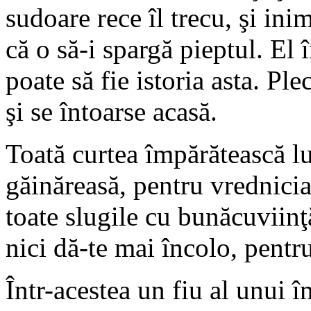
sudoare rece îl trecu, şi ini
că o să-i spargă pieptul. El
poate să fie istoria asta. Ple
şi se întoarse acasă.
Toată curtea împărătească l
găinăreasă, pentru vrednicia 
toate slugile cu bunăcuviinţ
nici dă-te mai încolo, pentr
Într-acestea un fiu al unui î