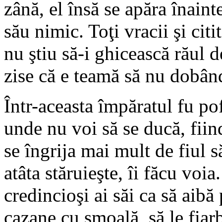
zână, el însă se apăra înainte
său nimic. Toţi vracii şi citi
nu ştiu să-i ghicească răul d
zise că e teamă să nu dobând
Într-aceasta împăratul fu pof
unde nu voi să se ducă, fiind
se îngrija mai mult de fiul 
atâta stăruieşte, îi făcu voia
credincioşi ai săi ca să aibă
cazane cu smoală, să le fiarb