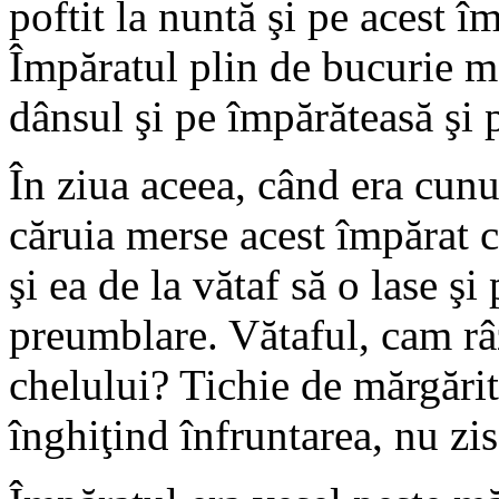
poftit la nuntă şi pe acest îm
Împăratul plin de bucurie me
dânsul şi pe împărăteasă şi p
În ziua aceea, când era cunu
căruia merse acest împărat c
şi ea de la vătaf să o lase şi
preumblare. Vătaful, cam râz
chelului? Tichie de mărgărita
înghiţind înfruntarea, nu zis