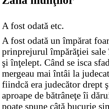
Zâna munţilor
A fost odată etc.
A fost odată un împărat foar
prinprejurul împărăţiei sale î
şi înţelept. Când se isca sfa
mergeau mai întâi la judecată
fiindcă era judecător drept 
aproape de bătrâneţe îi dăr
poate spune câtă bucurie si