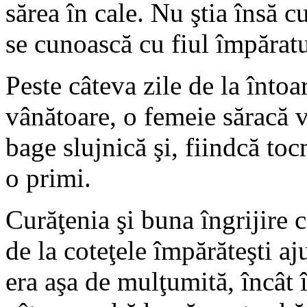
sărea în cale. Nu ştia însă 
se cunoască cu fiul împăratu
Peste câteva zile de la întoa
vânătoare, o femeie săracă v
bage slujnică şi, fiindcă toc
o primi.
Curăţenia şi buna îngrijire c
de la coteţele împărăteşti a
era aşa de mulţumită, încât 