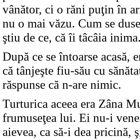
vânător, ci o răni puţin în ar
nu o mai văzu. Cum se duse 
ştiu de ce, că îi tâcâia inima
După ce se întoarse acasă, e
că tânjeşte fiu-său cu sănătat
răspunse că n-are nimic.
Turturica aceea era Zâna Mu
frumuseţea lui. Ei nu-i venea
aievea, ca să-i dea pricină, şi