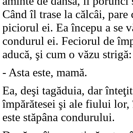
aminte de dânsa, îi porunci 
Când îl trase la călcâi, pare
piciorul ei. Ea începu a se v
condurul ei. Feciorul de împ
aducă, şi cum o văzu strigă:
- Asta este, mamă.
Ea, deşi tagăduia, dar înteţi
împărătesei şi ale fiului lor
este stăpâna condurului.