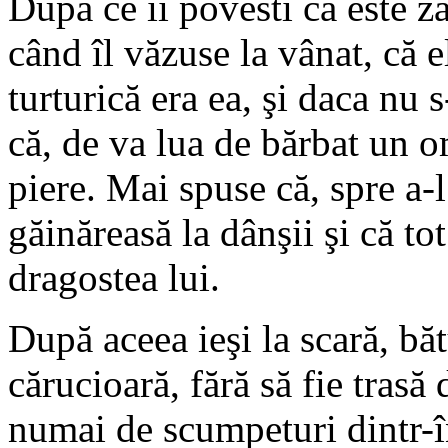
După ce îi povesti că este zâ
când îl văzuse la vânat, că el
turturică era ea, şi daca nu s
că, de va lua de bărbat un o
piere. Mai spuse că, spre a-
găinăreasă la dânşii şi că t
dragostea lui.
După aceea ieşi la scară, băt
cărucioară, fără să fie trasă 
numai de scumpeturi dintr-î