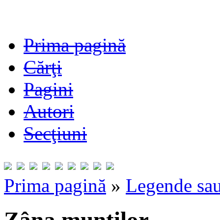
Prima pagină
Cărţi
Pagini
Autori
Secţiuni
Prima pagină
»
Legende sau