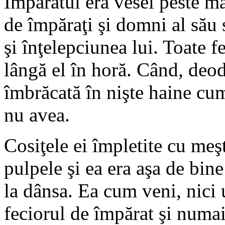
Împăratul era vesel peste mă
de împăraţi şi domni al său 
şi înţelepciunea lui. Toate f
lângă el în horă. Când, deod
îmbrăcată în nişte haine cum
nu avea.
Cosiţele ei împletite cu meşt
pulpele şi ea era aşa de bine
la dânsa. Ea cum veni, nici u
feciorul de împărat şi numai