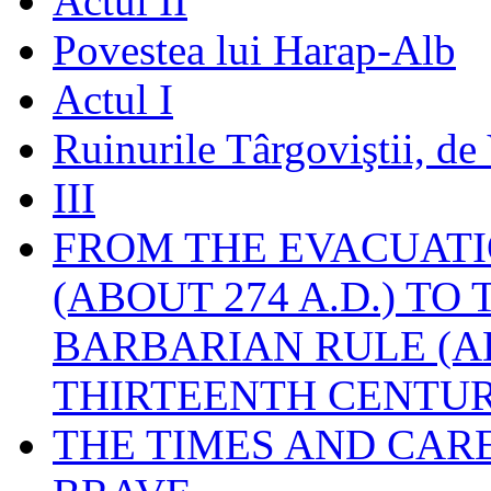
Actul II
Povestea lui Harap-Alb
Actul I
Ruinurile Târgoviştii, de
III
FROM THE EVACUATI
(ABOUT 274 A.D.) TO
BARBARIAN RULE (A
THIRTEENTH CENTUR
THE TIMES AND CAR