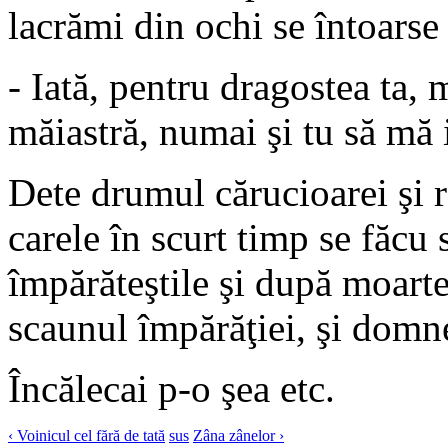
lacrămi din ochi se întoarse 
- Iată, pentru dragostea ta,
măiastră, numai şi tu să mă 
Dete drumul cărucioarei şi 
carele în scurt timp se făcu
împărăteştile şi după moarte
scaunul împărăţiei, şi domne
Încălecai p-o şea etc.
‹ Voinicul cel fără de tată
sus
Zâna zânelor ›