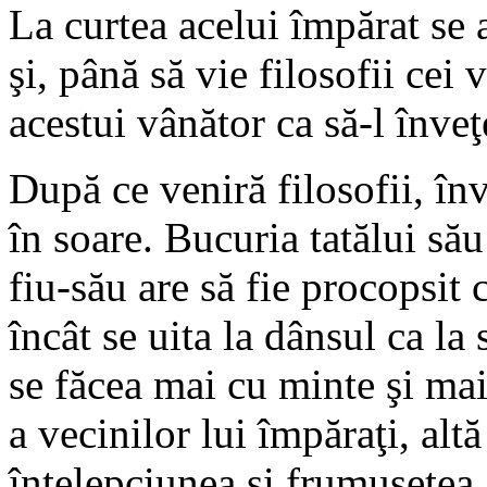
La curtea acelui împărat se a
şi, până să vie filosofii cei 
acestui vânător ca să-l înve
După ce veniră filosofii, înv
în soare. Bucuria tatălui să
fiu-său are să fie procopsit c
încât se uita la dânsul ca la
se făcea mai cu minte şi mai
a vecinilor lui împăraţi, alt
înţelepciunea şi frumuseţea 