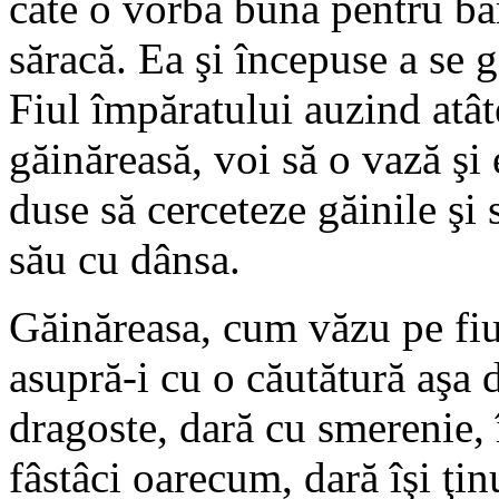
câte o vorbă bună pentru băr
săracă. Ea şi începuse a se g
Fiul împăratului auzind atâ
găinăreasă, voi să o vază şi 
duse să cerceteze găinile şi 
său cu dânsa.
Găinăreasa, cum văzu pe fiul
asupră-i cu o căutătură aşa 
dragoste, dară cu smerenie, 
fâstâci oarecum, dară îşi ţinu