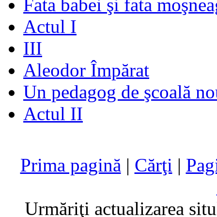
Fata babei şi fata moşnea
Actul I
III
Aleodor Împărat
Un pedagog de şcoală no
Actul II
Prima pagină
|
Cărţi
|
Pag
Urmăriţi actualizarea sit