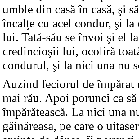
umble din casă în casă, şi să
încalţe cu acel condur, şi la 
lui. Tată-său se învoi şi el l
credincioşii lui, ocoliră toa
condurul, şi la nici una nu s
Auzind feciorul de împărat 
mai rău. Apoi porunci ca să 
împărătească. La nici una n
găinăreasa, pe care o uitase