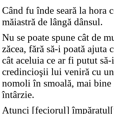
Când fu înde seară la hora c
măiastră de lângă dânsul.
Nu se poate spune cât de mul
zăcea, fără să-i poată ajuta c
cât aceluia ce ar fi putut să
credincioşii lui veniră cu u
nomoli în smoală, mai bine 
întârzie.
Atunci [feciorul] împăratul[u