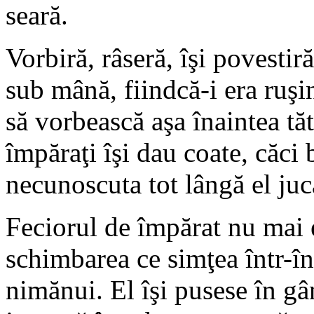
seară.
Vorbiră, râseră, îşi povestir
sub mână, fiindcă-i era ruşi
să vorbească aşa înaintea tăt
împăraţi îşi dau coate, căci
necunoscuta tot lângă el juc
Feciorul de împărat nu mai e
schimbarea ce simţea într-în
nimănui. El îşi pusese în gâ