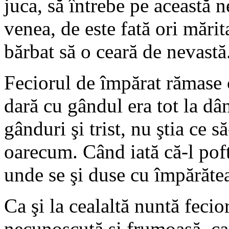
juca, să întrebe pe această 
venea, de este fată ori mărit
bărbat să o ceară de nevastă
Feciorul de împărat rămase c
dară cu gândul era tot la dâ
gânduri şi trist, nu ştia ce s
oarecum. Când iată că-l poft
unde se şi duse cu împărătea
Ca şi la cealaltă nuntă fecio
necunoscută şi frumoasă, car