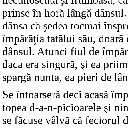
prinse în horă lângă dânsul.
dânsa că şedea tocmai înspre
împărăţia tatălui său, doară 
dânsul. Atunci fiul de împăr
daca era singură, şi ea priim
spargă nunta, ea pieri de lâ
Se întoarseră deci acasă împăr
topea d-a-n-picioarele şi ni
se făcuse vâlvă că feciorul 