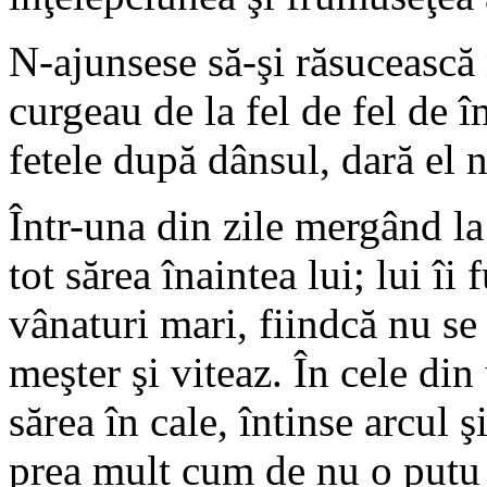
N-ajunsese să-şi răsucească 
curgeau de la fel de fel de î
fetele după dânsul, dară el n
Într-una din zile mergând la
tot sărea înaintea lui; lui îi
vânaturi mari, fiindcă nu se
meşter şi viteaz. În cele din
sărea în cale, întinse arcul 
prea mult cum de nu o putu 