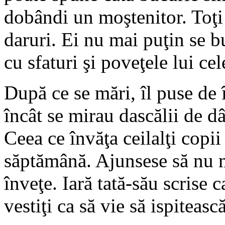
dobândi un moştenitor. Toţi 
daruri. Ei nu mai puţin se bu
cu sfaturi şi poveţele lui ce
După ce se mări, îl puse de î
încât se mirau dascălii de d
Ceea ce învăţa ceilalţi copii
săptămână. Ajunsese să nu ma
înveţe. Iară tată-său scrise c
vestiţi ca să vie să ispiteasc