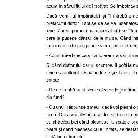
acum în sânul fiului de împărat. Se îmbolnăvi
Dacă veni fiul împăratului şi îl întrebă zm
prefăcutul doftor îi spuse că se va însănătoş
iepe. Zmeul porunci numaidecât şi i se făcu o
care le pusese dânsul de le mulse. Când intră
mai răsuci o toană gâturile viermilor; iar zmeu
- Acum mi-e bine ca şi când eram la sânul m
Şi dând doftorului daruri scumpe, îl pofti la
cine era doftorul. Ospătându-se şi stând el la t
zmeu:
- De ce treabă sunt bicele alea ce le ţii atârna
din fund?
- Cu unul, răspunse zmeul, dacă voi plesni o 
nucă. Dacă voi plesni cu al doilea, toate copr
cu al treilea bici când plesnesc la spatele ori
piatră şi când plesnesc cu el în faţă, se desfac
fiinţă lucrul împietrit.