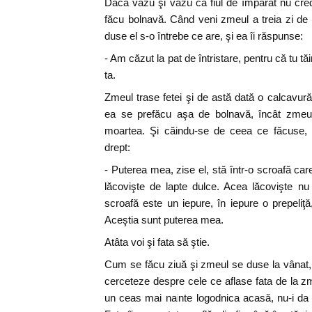
Daca văzu şi văzu că fiul de împărat nu crede
făcu bolnavă. Când veni zmeul a treia zi de l
duse el s-o întrebe ce are, şi ea îi răspunse:
- Am căzut la pat de întristare, pentru că tu tă
ta.
Zmeul trase fetei şi de astă dată o calcavură 
ea se prefăcu aşa de bolnavă, încât zme
moartea. Şi căindu-se de ceea ce făcuse, 
drept:
- Puterea mea, zise el, stă într-o scroafă care
lăcovişte de lapte dulce. Acea lăcovişte nu
scroafă este un iepure, în iepure o prepeliţă,
Aceştia sunt puterea mea.
Atâta voi şi fata să ştie.
Cum se făcu ziuă şi zmeul se duse la vânat, i
cerceteze despre cele ce aflase fata de la z
un ceas mai nainte logodnica acasă, nu-i d