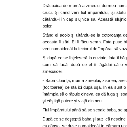
Drăcoaica de mumă a zmeului dormea numai 
cruci. Şi când veni fiul împăratului, şi stăt
cătându-i în cap slujnica sa. Această slujnică
boier.
Stând el acolo şi uitându-se la cotoroanţa d
aceasta îl zări. El îi făcu semn. Fata puse b
veni numaidecât la feciorul de împărat să vaz
Şi după ce se înţeleseră la cuvinte, fata îl băg
cum să facă, după ce el îi făgădui că o 
zmeoaicei.
- Baba cloanţa, muma zmeului, zise ea, are 
(tocitoarea) ce stă ici după uşă. În ea sunt o
întâmpla să o răpuie cineva, ea dă fuga şi soa
şi câştigă putere şi viaţă din nou.
Fiul împăratului până să se scoale baba, se a
După ce se deşteptă baba şi auzi că nescine a
cu dânsa, se duse numaidecât în cămara unde 