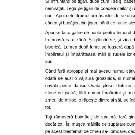
Şi înfruntând pe ţigan, după cum i se şi căde
neînvăţaţi. Legă pe ţigan de coadele cailor ş
nuci. Apoi dete drumul armăsarilor de se du
cădea şi bucăţica din ţigan, până ce nu se ales
Apoi se făcu gătire de nuntă pentru feciorul 
frumoasă ca o zână. Şi gătindu-se, şi ziua de
biserică. Lumea după lume se luaseră după d
Împăratul şi împărăteasa, mirii şi rudele lor
aur.
Când fură aproape şi mai aveau numai câţiv
odată se auzi o vâjiitură groaznică, şi numa
năvală peste dânşii. Odată plesni dintr-un b
stane de piatră, fără numai împăratul şi mi
zmeul de mijloc, o răpeşte dintre ai săi, se în
tot.
Toţi rămaseră buimăciţi de spaimă. Iară gi
decât toţi. Îşi muşca mâinile de supărare cum
pe acest blestemat de zmeu să-l omoare, căci