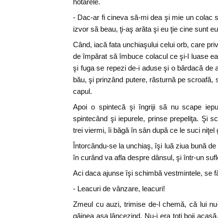
hotarele.
- Dac-ar fi cineva să-mi dea şi mie un colac
izvor să beau, ţi-aş arăta şi eu ţie cine sunt eu,
Când, iacă fata unchiaşului celui orb, care prive
de împărat să îmbuce colacul ce şi-l luase e
şi fuga se repezi de-i aduse şi o bărdacă de 
bău, şi prinzând putere, răsturnă pe scroafă, 
capul.
Apoi o spintecă şi îngriji să nu scape ie
spintecând şi iepurele, prinse prepeliţa. Şi sc
trei viermi, îi băgă în sân după ce le suci niţel 
Întorcându-se la unchiaş, îşi luă ziua bună de l
în curând va afla despre dânsul, şi într-un suf
Aci daca ajunse îşi schimbă vestmintele, se făc
- Leacuri de vânzare, leacuri!
Zmeul cu auzi, trimise de-l chemă, că lui nu-
găinea aşa lâncezind. Nu-i era toţi boii acasă,