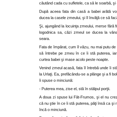
căutând cada cu sufletele, ca să le soarbă, şi
După aceea fata din casă a babei arătă voi
ducea la casele zmeului, şi îl învăţă ce să fac
Şi, ajungând la locuinţa zmeului, merse fără 
logodnica sa, căzi zmeul se ducea la vâna
seara.
Fata de împărat, cum îl văzu, nu mai putu de 
să întrebe pe zmeu în ce îi stă puterea, iar
curtea babei şi mase acolo peste noapte.
Venind zmeul acasă, fata îl întrebă unde îi st
la Urlaţi. Ea, prefăcându-se a plânge şi a fi bo
îi spuse o minciună:
- Puterea mea, zise el, stă în stâlpul porţii.
A doua zi spuse lui Făt-Frumos, şi el nu cr
că nu ştie în ce îi stă puterea, păţi însă ca şi
încă o minciună.