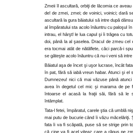
Zmeii îl ascultară, orbiţi de lăcomia ce aveau
de! de zmei, zmei; de voinici, voinici; dară 
ascultară la gura băiatului să intre după dânsul
al împăratului sta acolo înăuntru cu paloşul î
intrau, el hârşt! le lua capul şi îi trăgea cu t
doi, până la al şaselea. Dracul de zmeu cel
era tocmai atât de nătăflete, căci parcă-i sp
se găteşte acolo înăuntru că nu-i veni să intre 
Băiatul aşa de încet şi uşor lucrase, încât fa
în pat, fără să iabă vreun habar. Atunci şi el s
Dumnezeu! nici că mai văzuse până atunci a
avea în degetul cel mic şi marama de pe f
întoarse el acasă la fraţii săi, fără să le
întâmplat.
Tata-l fetei, împăratul, carele ştia că umblă n
mai putu de bucurie când îi văzu măcelăriţi. 
fata îi va fi scăpată, puse să se strige prin to
că cine va fi acel viteaz care a răpus pe zm