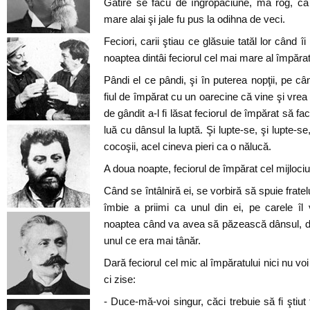
Gătire se făcu de îngropăciune, mă rog, ca
mare alai şi jale fu pus la odihna de veci.
Feciori, carii ştiau ce glăsuie tatăl lor când î
noaptea dintâi feciorul cel mai mare al împărat
Pândi el ce pândi, şi în puterea nopţii, pe 
fiul de împărat cu un oarecine că vine şi vre
de gândit a-l fi lăsat feciorul de împărat să fa
luă cu dânsul la luptă. Şi lupte-se, şi lupte-
cocoşii, acel cineva pieri ca o nălucă.
A doua noapte, feciorul de împărat cel mijlociu
Când se întâlniră ei, se vorbiră să spuie fratelu
îmbie a priimi ca unul din ei, pe carele îl
noaptea când va avea să păzească dânsul, d
unul ce era mai tânăr.
Dară feciorul cel mic al împăratului nici nu v
ci zise:
- Duce-mă-voi singur, căci trebuie să fi ştiut