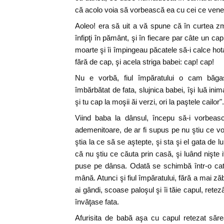
că acolo voia să vorbească ea cu cei ce vene
Aoleo! era să uit a vă spune că în curtea zm
înfipţi în pământ, şi în fiecare par câte un cap
moarte şi îi împingeau păcatele să-i calce h
fără de cap, şi acela striga babei: cap! cap!
Nu e vorbă, fiul împăratului o cam băg
îmbărbătat de fata, slujnica babei, îşi luă inim
şi tu cap la moşii ăi verzi, ori la paştele cailor".
Viind baba la dânsul, începu să-i vorbeasc
ademenitoare, de ar fi supus pe nu ştiu ce voin
ştia la ce să se aştepte, şi sta şi el gata de 
că nu ştiu ce căuta prin casă, şi luând nişte i
puse pe dânsa. Odată se schimbă într-o cat
mână. Atunci şi fiul împăratului, fără a mai zăb
ai gândi, scoase paloşul şi îi tăie capul, retez
învăţase fata.
Afurisita de babă aşa cu capul retezat săr