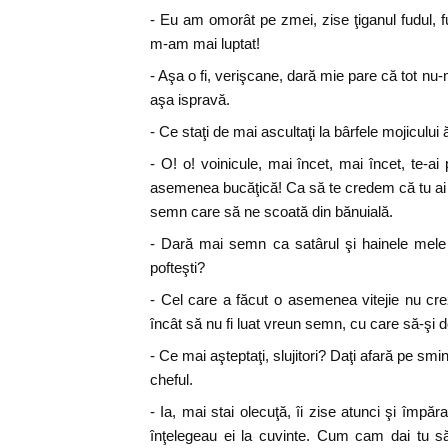
- Eu am omorât pe zmei, zise ţiganul fudul, fu
m-am mai luptat!
- Aşa o fi, verişcane, dară mie pare că tot nu-m
aşa ispravă.
- Ce staţi de mai ascultaţi la bârfele mojicului ăs
- O! o! voinicule, mai încet, mai încet, te-ai
asemenea bucăţică! Ca să te credem că tu ai f
semn care să ne scoată din bănuială.
- Dară mai semn ca satârul şi hainele mele
pofteşti?
- Cel care a făcut o asemenea vitejie nu crez
încât să nu fi luat vreun semn, cu care să-şi
- Ce mai aşteptaţi, slujitori? Daţi afară pe smin
cheful.
- Ia, mai stai olecuţă, îi zise atunci şi împă
înţelegeau ei la cuvinte. Cum cam dai tu să