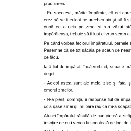
prochimen.
- Eu socotesc, mărite împărate, că cel care
crez să se fi culcat pe urechea aia şi să fi 
după ce a ucis pe zmei şi s-a văzut s
împărăteasa, trebuie să fi luat el vrun semn cu 
Pe când vorbea feciorul împăratului, pernele 
Pesemne că se tot sâcâia pe scaun de neastâ
ce făcu.
Iară fiul de împărat, încă vorbind, scoase mă
deget.
- Aoleo! astea sunt ale mele, zise şi fata, ş
omorul zmeilor.
- N-a pierit, domniţă, îi răspunse fiul de împ
ucis şase zmei şi îmi pare rău că mi-a scăpat 
Atunci împăratul răsuflă de bucurie că a scăp
însoţire ce nu-i venea la socoteală de loc, de l