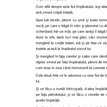
Cum află despre asta fiul împăratului, ieşi afar
iară zmeul crăpă îndată.
Apoi luă bicele, plesni cu unul şi toate turm
nucă, pe care o băgă în sân; şi plesnind cu al
schimbară într-un măr, pe care iarăşi îl băgă 
duse la orb, dară nu-l mai găsi, căci murise
mergând la curţile babei, luă şi pe fata ce s
toatele acasă la împăratul socrul lui.
Şi mergând în faţa carelor şi cailor care răm
răpise zmeul pe fata împăratului, plesni de trei 
cum erau în ziua când merseseră la cununie ei 
Cele două fete ce le adusese cu sine fiul de î
lui.
Şi se făcu o nuntă înfricoşată, d-alea împă
pe faţa pământului, şi se făcu o veselie de o 
acelei împărăţii.