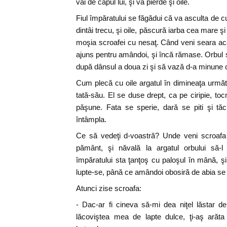
vai de capul lui, şi va pierde şi oile.
Fiul împăratului se făgădui că va asculta de cu
dintâi trecu, şi oile, păscură iarba cea mare 
moşia scroafei cu nesaţ. Când veni seara acas
ajuns pentru amândoi, şi încă rămase. Orbul s
după dânsul a doua zi şi să vază d-a minune c
Cum plecă cu oile argatul în dimineaţa următ
tată-său. El se duse drept, ca pe ciripie, to
păşune. Fata se sperie, dară se piti şi t
întâmpla.
Ce să vedeţi d-voastră? Unde veni scroafa 
pământ, şi năvală la argatul orbului să-l
împăratului sta ţanţoş cu paloşul în mână, şi 
lupte-se, până ce amândoi obosiră de abia se
Atunci zise scroafa:
- Dac-ar fi cineva să-mi dea niţel lăstar de
lăcoviştea mea de lapte dulce, ţi-aş arăt