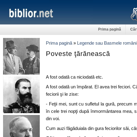
Prima pagină
Căr
Prima pagină
»
Legende sau Basmele români
Poveste ţărănească
A fost odată ca niciodată etc.
A fost odată un împărat. El avea trei feciori. C
feciorii şi le zise:
- Feţii mei, sunt cu sufletul la gură, precum 
în cele trei nopţi după înmormântarea mea, s
din voi.
Cum auzi făgăduiala din gura feciorilor săi, căs