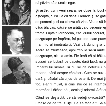
să păzim câte unul singur.
Şi astfel, cum veni seara, se duse la locul
aşteaptă, el îşi luă cu dânsul armele şi se găti
se pomeni şi el cu cineva că vine. Vru el să î
dădu ăla pas; căci el se arătă ca o vedenie ie
trântă. Lupta fu crâncenă, căci duhul necurat
dezgroape pe împărat, îşi pusese toate puter
mai mic al împăratului. Vezi că duhul ştia c
seară să izbutească, apoi trebuia să-şi mute
dezgroape, nici la amin. Fie însă că şi băiat
spusei, se luptară pe capete; dară luptă nu g
împăratului şiroaie, şi nu se da netezului ni
moarte, până despre cântători. Cum se auzi c
dară şi băiatul căzu jos de ostenit. De mai ţ
foc, s-ar fi muiat, şi cine ştie ce se întâm
mormântul tătâne-său, acolo şi adormi. Atât e
Când se deşteptă, ce să vedeţi d-voastră? 
urcase ca de trei suliţe. Ce să facă el? Să