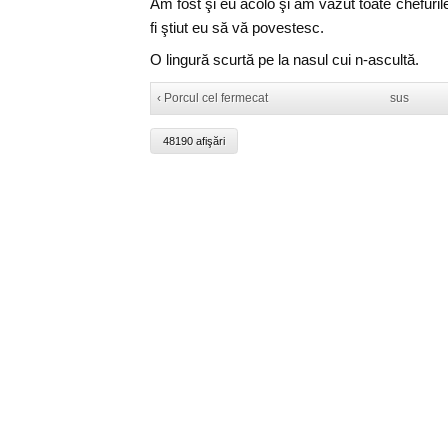
Am fost şi eu acolo şi am văzut toate chefurile
fi ştiut eu să vă povestesc.
O lingură scurtă pe la nasul cui n-ascultă.
‹ Porcul cel fermecat
sus
48190 afişări