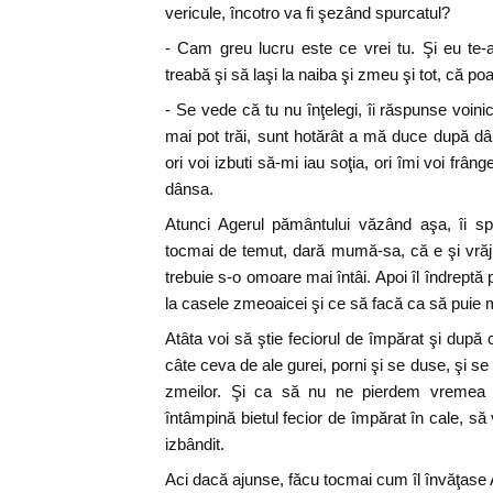
vericule, încotro va fi şezând spurcatul?
- Cam greu lucru este ce vrei tu. Şi eu te-a
treabă şi să laşi la naiba şi zmeu şi tot, că poa
- Se vede că tu nu înţelegi, îi răspunse voin
mai pot trăi, sunt hotărât a mă duce după dâ
ori voi izbuti să-mi iau soţia, ori îmi voi fr
dânsa.
Atunci Agerul pământului văzând aşa, îi s
tocmai de temut, dară mumă-sa, că e şi vrăji
trebuie s-o omoare mai întâi. Apoi îl îndrept
la casele zmeoaicei şi ce să facă ca să puie 
Atâta voi să ştie feciorul de împărat şi după 
câte ceva de ale gurei, porni şi se duse, şi s
zmeilor. Şi ca să nu ne pierdem vremea d
întâmpină bietul fecior de împărat în cale, s
izbândit.
Aci dacă ajunse, făcu tocmai cum îl învăţase 