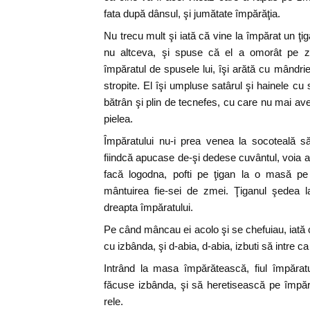
fata după dânsul, şi jumătate împărăţia.
Nu trecu mult şi iată că vine la împărat un ţi
nu altceva, şi spuse că el a omorât pe z
împăratul de spusele lui, îşi arătă cu mândrie
stropite. El îşi umpluse satârul şi hainele cu
bătrân şi plin de tecnefes, cu care nu mai ave
pielea.
Împăratului nu-i prea venea la socoteală s
fiindcă apucase de-şi dedese cuvântul, voia a
facă logodna, pofti pe ţigan la o masă pe
mântuirea fie-sei de zmei. Ţiganul şedea 
dreapta împăratului.
Pe când mâncau ei acolo şi se chefuiau, iată c
cu izbânda, şi d-abia, d-abia, izbuti să intre 
Intrând la masa împărătească, fiul împărat
făcuse izbânda, şi să heretisească pe împăr
rele.