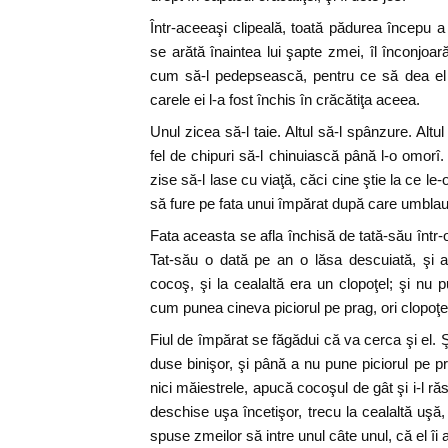
Într-aceeaşi clipeală, toată pădurea începu a 
se arătă înaintea lui şapte zmei, îl înconjoa
cum să-l pedepsească, pentru ce să dea el 
carele ei l-a fost închis în crăcătiţa aceea.
Unul zicea să-l taie. Altul să-l spânzure. Altul 
fel de chipuri să-l chinuiască până l-o omorî.
zise să-l lase cu viaţă, căci cine ştie la ce le-o
să fure pe fata unui împărat după care umblau
Fata aceasta se afla închisă de tată-său într-o
Tat-său o dată pe an o lăsa descuiată, şi 
cocoş, şi la cealaltă era un clopoţel; şi nu 
cum punea cineva piciorul pe prag, ori clopoţel
Fiul de împărat se făgădui că va cerca şi el. Ş
duse binişor, şi până a nu pune piciorul pe p
nici măiestrele, apucă cocoşul de gât şi i-l răs
deschise uşa încetişor, trecu la cealaltă uşă,
spuse zmeilor să intre unul câte unul, că el îi 