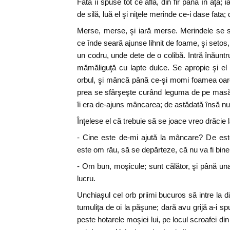
Fata îi spuse tot ce află, din fir până în aţă;
de silă, luă el şi niţele merinde ce-i dase fata
Merse, merse, şi iară merse. Merindele se s
ce înde seară ajunse lihnit de foame, şi seto
un codru, unde dete de o colibă. Intră înăunt
mămăliguţă cu lapte dulce. Se apropie şi el 
orbul, şi mâncă până ce-şi momi foamea oa
prea se sfârşeşte curând leguma de pe masă.
îi era de-ajuns mâncarea; de astădată însă nu
Înţelese el că trebuie să se joace vreo drăcie l
- Cine este de-mi ajută la mâncare? De este
este om rău, să se depărteze, că nu va fi bine 
- Om bun, moşicule; sunt călător, şi până un
lucru.
Unchiaşul cel orb priimi bucuros să intre la d
tumuliţa de oi la păşune; dară avu grijă a-i 
peste hotarele moşiei lui, pe locul scroafei din