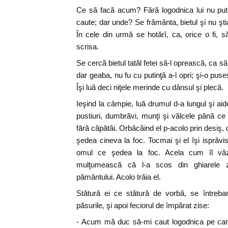
Ce să facă acum? Fără logodnica lui nu pu
caute; dar unde? Se frământa, bietul şi nu ş
În cele din urmă se hotărî, ca, orice o fi, s
scrisa.
Se cercă bietul tatăl fetei să-l oprească, ca să
dar geaba, nu fu cu putinţă a-l opri; şi-o pus
Îşi luă deci niţele merinde cu dânsul şi plecă.
Ieşind la câmpie, luă drumul d-a lungul şi aide
pustiuri, dumbrăvi, munţi şi vălcele până c
fără căpătâi. Orbăcăind el p-acolo prin desiş,
şedea cineva la foc. Tocmai şi el îşi isprăvi
omul ce şedea la foc. Acela cum îl văz
mulţumească că l-a scos din ghiarele z
pământului. Acolo trăia el.
Stătură ei ce stătură de vorbă, se întrebar
păsurile, şi apoi feciorul de împărat zise:
- Acum mă duc să-mi caut logodnica pe care 