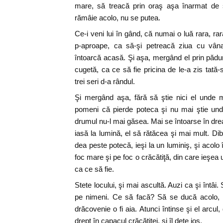
mare, să treacă prin oraş aşa înarmat de s
rămâie acolo, nu se putea.
Ce-i veni lui în gând, că numai o luă rara, ra
p-aproape, ca să-şi petreacă ziua cu vâna
întoarcă acasă. Şi aşa, mergând el prin pădur
cugetă, ca ce să fie pricina de le-a zis tat
trei seri d-a rândul.
Şi mergând aşa, fără să ştie nici el unde 
pomeni că pierde poteca şi nu mai ştie und
drumul nu-l mai găsea. Mai se întoarse în drea
iasă la lumină, el să rătăcea şi mai mult. Di
dea peste potecă, ieşi la un luminiş, şi acolo 
foc mare şi pe foc o crăcătiţă, din care ieşea u
ca ce să fie.
Stete locului, şi mai ascultă. Auzi ca şi întâi
pe nimeni. Ce să facă? Să se ducă acolo, n
drăcovenie o fi aia. Atunci întinse şi el arcul,
drept în capacul crăcătiţei, şi îl dete jos.