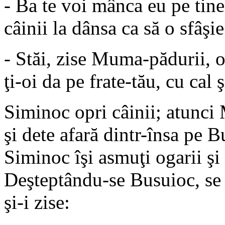
- Ba te voi mânca eu pe tin
câinii la dânsa ca să o sfâşie
- Stăi, zise Muma-pădurii, o
ţi-oi da pe frate-tău, cu cal 
Siminoc opri câinii; atunci 
şi dete afară dintr-însa pe Bu
Siminoc îşi asmuţi ogarii şi
Deşteptându-se Busuioc, se
şi-i zise: