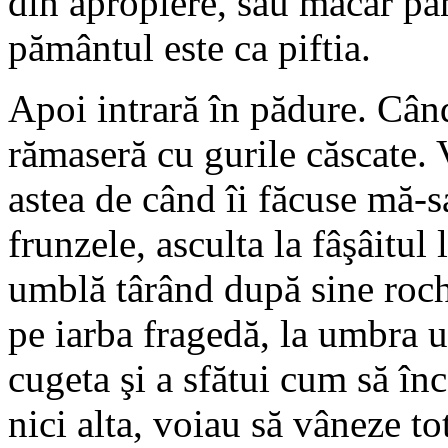
din apropiere, sau măcar pâ
pământul este ca piftia.
Apoi intrară în pădure. Cân
rămaseră cu gurile căscate. 
astea de când îi făcuse mă-s
frunzele, asculta la fâşâitul 
umblă târând după sine roch
pe iarba fragedă, la umbra 
cugeta şi a sfătui cum să în
nici alta, voiau să vâneze to