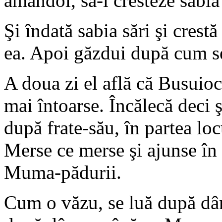
amândoi, să-l cresteze sabia 
Şi îndată sabia sări şi crestă
ea. Apoi găzdui după cum s
A doua zi el află că Busuioc
mai întoarse. Încălecă deci ş
după frate-său, în partea lo
Merse ce merse şi ajunse în 
Muma-pădurii.
Cum o văzu, se luă după dân