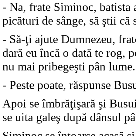
- Na, frate Siminoc, batista
picături de sânge, să ştii că
- Să-ţi ajute Dumnezeu, frat
dară eu încă o dată te rog, 
nu mai pribegeşti pân lume.
- Peste poate, răspunse Bus
Apoi se îmbrăţişară şi Busu
se uita galeş după dânsul pâ
Siminoc se întoarse acasă şi 