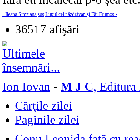
‹ Ileana Simziana
sus
Lupul cel năzdrăvan şi Făt-Frumos ›
36517 afişări
Ion Iovan
-
M J C
, Editura
Cărţile zilei
Paginile zilei
Conu Leonida faţă cu rea