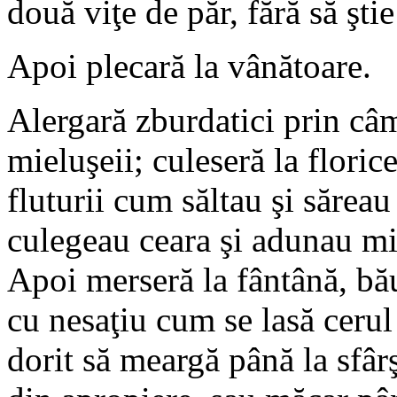
două viţe de păr, fără să ştie
Apoi plecară la vânătoare.
Alergară zburdatici prin câm
mieluşeii; culeseră la floric
fluturii cum săltau şi săreau
culegeau ceara şi adunau mie
Apoi merseră la fântână, bău
cu nesaţiu cum se lasă cerul 
dorit să meargă până la sfâr