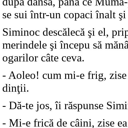
după dânsa, până ce Muma-p
se sui într-un copaci înalt ş
Siminoc descălecă şi el, pri
merindele şi începu să mănâ
ogarilor câte ceva.
- Aoleo! cum mi-e frig, zis
dinţii.
- Dă-te jos, îi răspunse Simi
- Mi-e frică de câini, zise ea