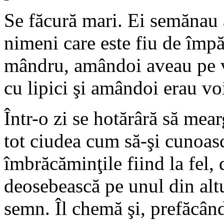
Se făcură mari. Ei semănau 
nimeni care este fiu de împăr
mândru, amândoi aveau pe v
cu lipici şi amândoi erau vo
Într-o zi se hotărâră să mea
tot ciudea cum să-şi cunoască
îmbrăcăminţile fiind la fel,
deosebească pe unul din altu
semn. Îl chemă şi, prefăcând