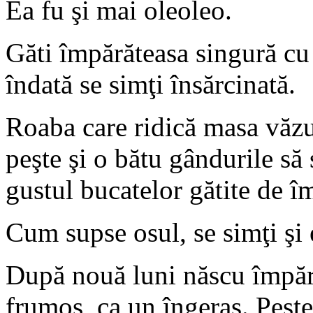
Ea fu şi mai oleoleo.
Găti împărăteasa singură cu
îndată se simţi însărcinată.
Roaba care ridică masa văzu
peşte şi o bătu gândurile să s
gustul bucatelor gătite de î
Cum supse osul, se simţi şi 
După nouă luni născu împără
frumos, ca un îngeraş. Peste