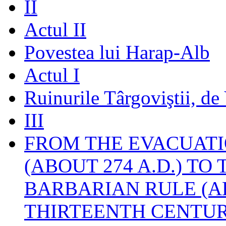
II
Actul II
Povestea lui Harap-Alb
Actul I
Ruinurile Târgoviştii, de
III
FROM THE EVACUATI
(ABOUT 274 A.D.) TO
BARBARIAN RULE (A
THIRTEENTH CENTUR