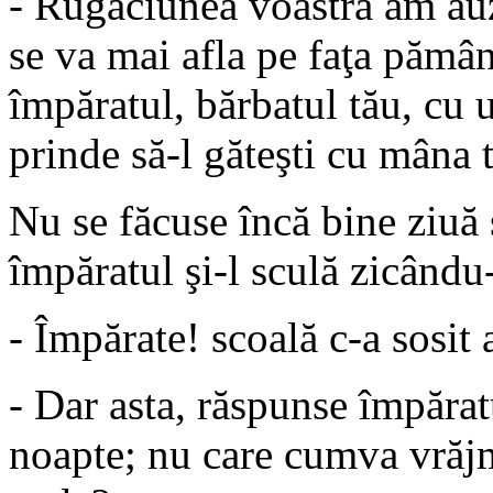
- Rugăciunea voastră am auz
se va mai afla pe faţa pămâ
împăratul, bărbatul tău, cu u
prinde să-l găteşti cu mâna t
Nu se făcuse încă bine ziuă 
împăratul şi-l sculă zicându-
- Împărate! scoală c-a sosit a
- Dar asta, răspunse împăratu
noapte; nu care cumva vrăjm