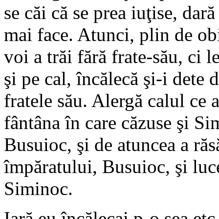
se căi că se prea iuţise, dară
mai face. Atunci, plin de ob
voi a trăi fără frate-său, ci
şi pe cal, încălecă şi-i dete
fratele său. Alergă calul ce 
fântâna în care căzuse şi Simi
Busuioc, şi de atuncea a răsă
împăratului, Busuioc, şi luc
Siminoc.
Iară eu încălecai p-o şea etc