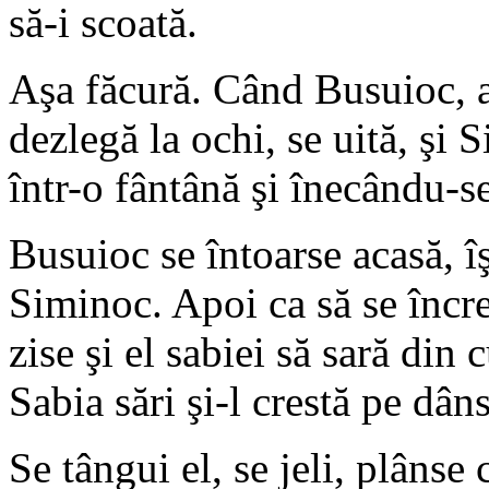
să-i scoată.
Aşa făcură. Când Busuioc, a
dezlegă la ochi, se uită, şi 
într-o fântână şi înecându-se
Busuioc se întoarse acasă, îşi
Siminoc. Apoi ca să se încre
zise şi el sabiei să sară din 
Sabia sări şi-l crestă pe dân
Se tângui el, se jeli, plâns