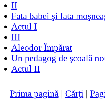
II
Fata babei şi fata moşnea
Actul I
III
Aleodor Împărat
Un pedagog de şcoală no
Actul II
Prima pagină
|
Cărţi
|
Pag