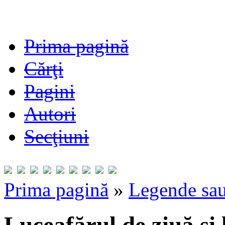
Prima pagină
Cărţi
Pagini
Autori
Secţiuni
Prima pagină
»
Legende sau