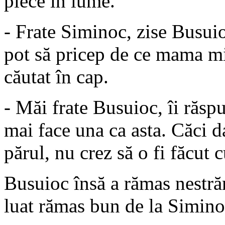
plece în lume.
- Frate Siminoc, zise Busui
pot să pricep de ce mama mi
căutat în cap.
- Măi frate Busuioc, îi răspu
mai face una ca asta. Căci d
părul, nu crez să o fi făcut 
Busuioc însă a rămas nestrăm
luat rămas bun de la Siminoc