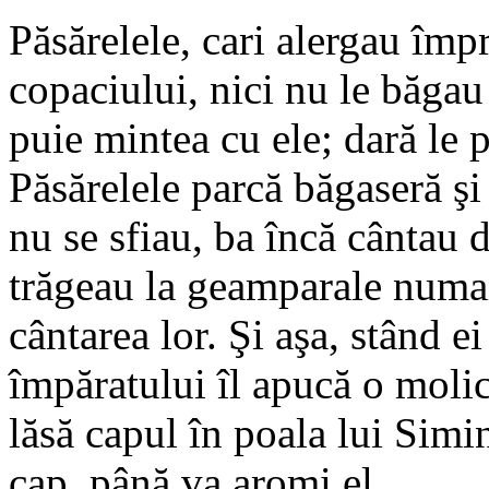
Păsărelele, cari alergau împr
copaciului, nici nu le băgau 
puie mintea cu ele; dară le p
Păsărelele parcă băgaseră şi
nu se sfiau, ba încă cântau d
trăgeau la geamparale numai
cântarea lor. Şi aşa, stând ei
împăratului îl apucă o molici
lăsă capul în poala lui Simin
cap, până va aromi el.