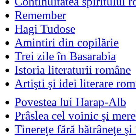
Continuitatea spiritului 
Remember
Hagi Tudose
Amintiri din copilărie
Trei zile în Basarabia
Istoria literaturii române
Artişti şi idei literare ro
Povestea lui Harap-Alb
Prâslea cel voinic şi mere
Tinereţe fără bătrâneţe şi