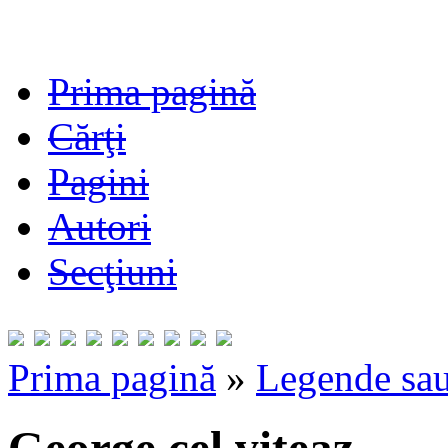
Prima pagină
Cărţi
Pagini
Autori
Secţiuni
Prima pagină
»
Legende sau