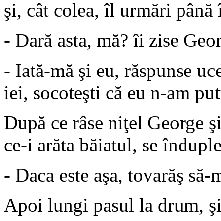
şi, cât colea, îl urmări până 
- Dară asta, mă? îi zise Geo
- Iată-mă şi eu, răspunse uc
iei, socoteşti că eu n-am pu
După ce râse niţel George şi
ce-i arăta băiatul, se înduple
- Daca este aşa, tovarăş să-m
Apoi lungi pasul la drum, şi a