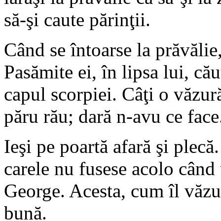
să-şi caute părinţii.
Când se întoarse la prăvălie,
Pasămite ei, în lipsa lui, că
capul scorpiei. Câţi o văzură
păru rău; dară n-avu ce face
Ieşi pe poartă afară şi plecă
carele nu fusese acolo când 
George. Acesta, cum îl văzu,
bună.