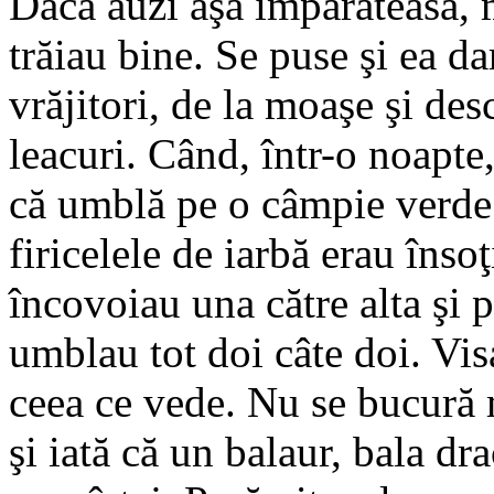
Daca auzi aşa împărăteasa, m
trăiau bine. Se puse şi ea dar
vrăjitori, de la moaşe şi des
leacuri. Când, într-o noapte
că umblă pe o câmpie verde 
firicelele de iarbă erau înso
încovoiau una către alta şi p
umblau tot doi câte doi. Visa
ceea ce vede. Nu se bucură 
şi iată că un balaur, bala dr