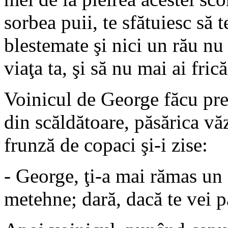
sorbea puii, te sfătuiesc să t
blestemate şi nici un rău nu 
viaţa ta, şi să nu mai ai fr
Voinicul de George făcu prec
din scăldătoare, păsărica vă
frunză de copaci şi-i zise:
- George, ţi-a mai rămas un 
metehne; dară, dacă te vei p