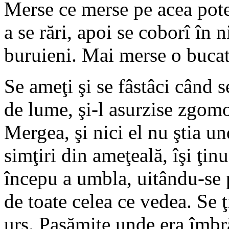
Merse ce merse pe acea pote
a se rări, apoi se coborî în n
buruieni. Mai merse o bucată 
Se ameţi şi se fâstâci când 
de lume, şi-l asurzise zgomot
Mergea, şi nici el nu ştia u
simţiri din ameţeală, îşi ţinu
începu a umbla, uitându-se p
de toate celea ce vedea. Se
urs. Pasămite unde era îmbr