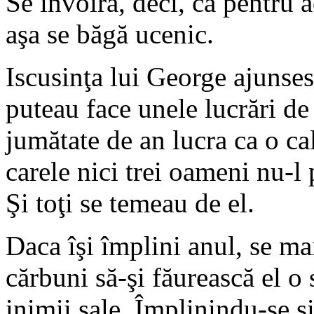
Se învoiră, deci, ca pentru a
aşa se băgă ucenic.
Iscusinţa lui George ajunses
puteau face unele lucrări de f
jumătate de an lucra ca o ca
carele nici trei oameni nu-l 
Şi toţi se temeau de el.
Daca îşi împlini anul, se mai
cărbuni să-şi făurească el o
inimii sale. Împlinindu-se şi