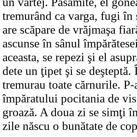
un vârtej. Pasămite, el gone
tremurând ca varga, fugi în s
are scăpare de vrăjmaşa fiară
ascunse în sânul împărătese
aceasta, se repezi şi el asu
dete un ţipet şi se deşteptă. 
tremurau toate cărnurile. P-a
împăratului pocitania de vis
groază. A doua zi se simţi î
zile născu o bunătate de cop