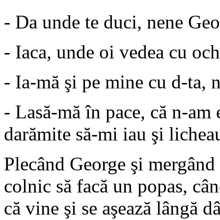
- Da unde te duci, nene Ge
- Iaca, unde oi vedea cu oc
- Ia-mă şi pe mine cu d-ta, 
- Lasă-mă în pace, că n-am 
darămite să-mi iau şi liche
Plecând George şi mergând s
colnic să facă un popas, când
că vine şi se aşează lângă d