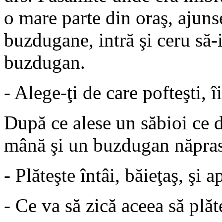
o mare parte din oraş, ajunse
buzdugane, intră şi ceru să-i
buzdugan.
- Alege-ţi de care pofteşti, 
După ce alese un săbioi ce de
mână şi un buzdugan năprasn
- Plăteşte întâi, băieţaş, şi a
- Ce va să zică aceea să plăt