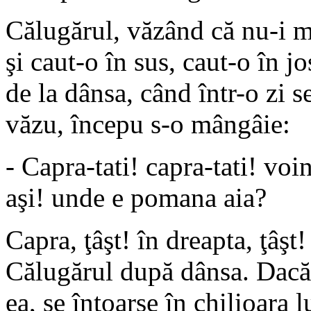
Călugărul, văzând că nu-i m
şi caut-o în sus, caut-o în jo
de la dânsa, când într-o zi 
văzu, începu s-o mângâie:
- Capra-tati! capra-tati! vo
aşi! unde e pomana aia?
Capra, ţâşt! în dreapta, ţâşt
Călugărul după dânsa. Dacă
ea, se întoarse în chilioara l