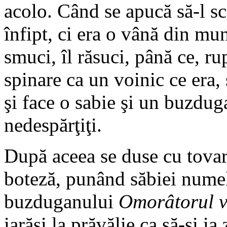
acolo. Când se apucă să-l sco
înfipt, ci era o vână din munţ
smuci, îl răsuci, până ce, ru
spinare ca un voinic ce era, s
şi face o sabie şi un buzduga
nedespărţiţi.
După aceea se duse cu tovară
boteză, punând săbiei nume
buzduganului
Omorâtorul v
iarăşi la prăvălie ca să-şi ia