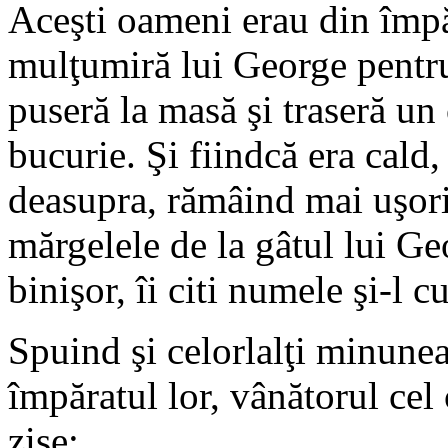
Aceşti oameni erau din împăr
mulţumiră lui George pentru
puseră la masă şi traseră un
bucurie. Şi fiindcă era cald
deasupra, rămâind mai uşori
mărgelele de la gâtul lui Ge
binişor, îi citi numele şi-l 
Spuind şi celorlalţi minune
împăratul lor, vânătorul cel 
zise: