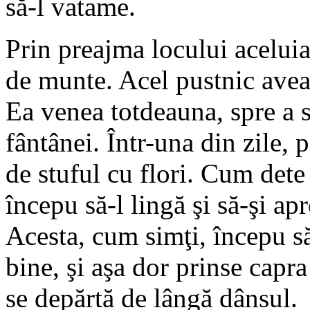
să-l vatame.
Prin preajma locului aceluia
de munte. Acel pustnic avea 
Ea venea totdeauna, spre a s
fântânei. Într-una din zile, 
de stuful cu flori. Cum dete
începu să-l lingă şi să-şi ap
Acesta, cum simţi, începu să
bine, şi aşa dor prinse capra
se depărtă de lângă dânsul.