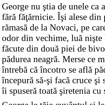
George nu ştia de unele ca a
fără făţărnicie. Îşi alese di
rămasă de la Novaci, pe care
odor din vechime, luă nişte
făcute din două piei de bivol
pădurea neagră. Merse ce me
întrebă că încotro se află p
începură să-şi facă cruce şi 
îi spuseră toată şiretenia cu 
George le tăie cuvântul şi le