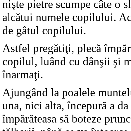
nişte pietre scumpe câte o sl
alcătui numele copilului. Ace
de gâtul copilului.
Astfel pregătiţi, plecă împă
copilul, luând cu dânşii şi m
înarmaţi.
Ajungând la poalele muntelui,
una, nici alta, începură a da
împărăteasa să boteze pruncu