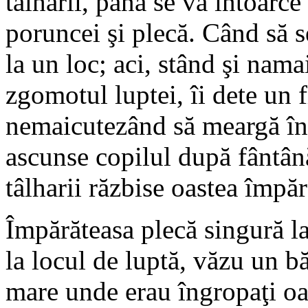
tălharii, până se va întoarc
poruncei şi plecă. Când să s
la un loc; aci, stând şi nam
zgomotul luptei, îi dete un f
nemaicutezând să meargă înai
ascunse copilul după fântână
tâlharii răzbise oastea împă
Împărăteasa plecă singură l
la locul de luptă, văzu un b
mare unde erau îngropaţi oa