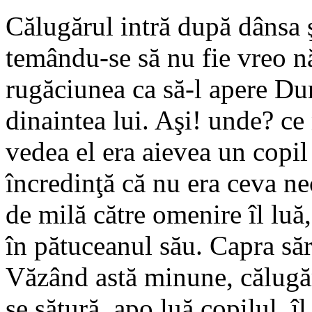
Călugărul intră după dânsa ş
temându-se să nu fie vreo n
rugăciunea ca să-l apere Du
dinaintea lui. Aşi! unde? ce
vedea el era aievea un copi
încredinţă că nu era ceva ne
de milă către omenire îl luă, 
în pătuceanul său. Capra sări
Văzând astă minune, călugăru
se sătură, apo luă copilul, îl