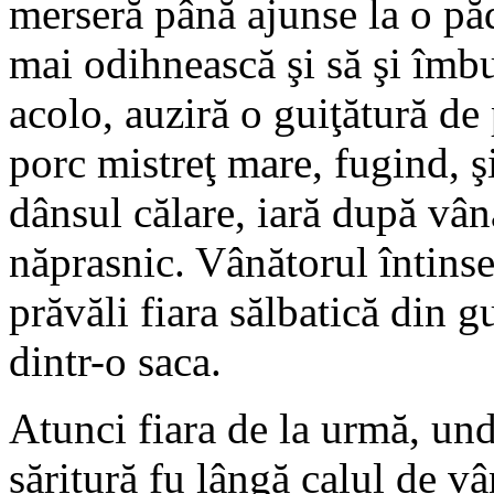
merseră până ajunse la o pă
mai odihnească şi să şi îmbu
acolo, auziră o guiţătură de
porc mistreţ mare, fugind, 
dânsul călare, iară după vân
năprasnic. Vânătorul întinse
prăvăli fiara sălbatică din g
dintr-o saca.
Atunci fiara de la urmă, und
săritură fu lângă calul de vâ