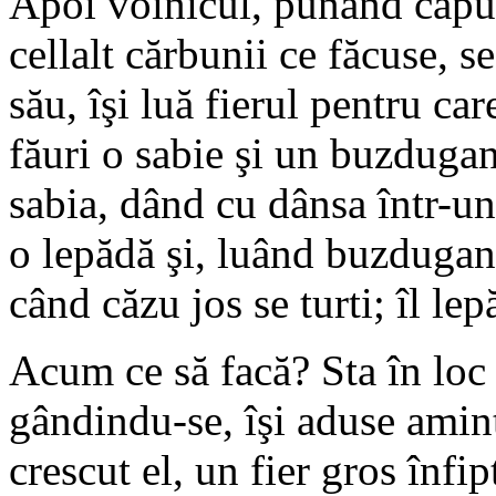
Apoi voinicul, punând capul 
cellalt cărbunii ce făcuse, s
său, îşi luă fierul pentru ca
făuri o sabie şi un buzdugan
sabia, dând cu dânsa într-un 
o lepădă şi, luând buzduganul
când căzu jos se turti; îl lep
Acum ce să facă? Sta în loc 
gândindu-se, îşi aduse amint
crescut el, un fier gros înf