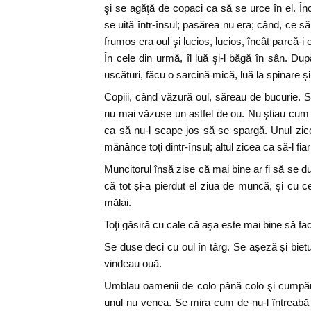
şi se agăţă de copaci ca să se urce în el. Înc
se uită într-însul; pasărea nu era; când, ce 
frumos era oul şi lucios, lucios, încât parcă-
În cele din urmă, îl luă şi-l băgă în sân. Du
uscături, făcu o sarcină mică, luă la spinare 
Copiii, când văzură oul, săreau de bucurie. Se
nu mai văzuse un astfel de ou. Nu ştiau cum
ca să nu-l scape jos să se spargă. Unul zic
mănânce toţi dintr-însul; altul zicea ca să-l fia
Muncitorul însă zise că mai bine ar fi să se du
că tot şi-a pierdut el ziua de muncă, şi cu c
mălai.
Toţi găsiră cu cale că aşa este mai bine să fa
Se duse deci cu oul în târg. Se aşeză şi biet
vindeau ouă.
Umblau oamenii de colo până colo şi cumpăra
unul nu venea. Se mira cum de nu-l întreabă 