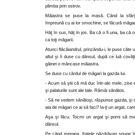
plimba prin ostrov.
Măiastra se puse la masă. Când la sfâr
împreună cu ai lor smochine, se făcură măgar
Hâţ în sus, hâţ în jos. Ba că o fi una, ba că 
ca toţi măgarii.
Atunci flăcăiandrul, prinzându-i, le puse câte u
altul şi îi duse cu dânsul, după ce luă covăţ
găinei o mâncase măiastra.
Se duse cu cârdul de măgari la gazda lui.
- Acum să ştii că mă duc într-ale mele, zise e
şi palaturile sunt ale tale. Rămâi sănătos.
- Să ne vedem sănătoşi, răspunse gazda, şi 
aia de măgari ce ai să faci? Ia-ţi un argat, car
Aşa şi făcu. Tocmi un argat şi porni să mear
dânsul.
Pe când mergea, fratele năzdrăvan spune îm