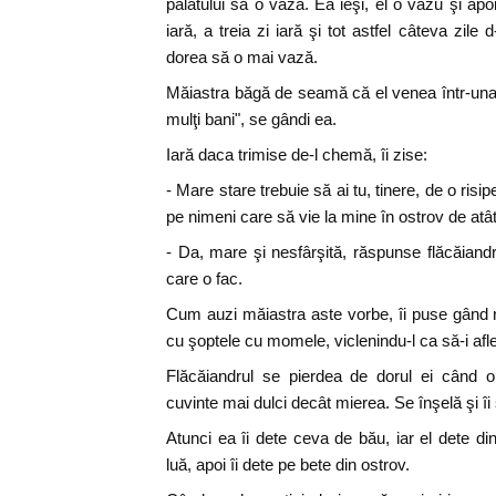
palatului să o vază. Ea ieşi, el o văzu şi ap
iară, a treia zi iară şi tot astfel câteva zil
dorea să o mai vază.
Măiastra băgă de seamă că el venea într-una 
mulţi bani", se gândi ea.
Iară daca trimise de-l chemă, îi zise:
- Mare stare trebuie să ai tu, tinere, de o ri
pe nimeni care să vie la mine în ostrov de atât
- Da, mare şi nesfârşită, răspunse flăcăiand
care o fac.
Cum auzi măiastra aste vorbe, îi puse gând 
cu şoptele cu momele, viclenindu-l ca să-i afl
Flăcăiandrul se pierdea de dorul ei când 
cuvinte mai dulci decât mierea. Se înşelă şi îi
Atunci ea îi dete ceva de bău, iar el dete din
luă, apoi îi dete pe bete din ostrov.