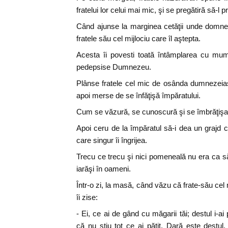
fratelui lor celui mai mic, şi se pregătiră să-l 
Când ajunse la marginea cetăţii unde domne
fratele său cel mijlociu care îl aştepta.
Acesta îi povesti toată întâmplarea cu muma
pedepsise Dumnezeu.
Plânse fratele cel mic de osânda dumnezei
apoi merse de se înfăţişă împăratului.
Cum se văzură, se cunoscură şi se îmbrăţişa
Apoi ceru de la împăratul să-i dea un grajd c
care singur îi îngrijea.
Trecu ce trecu şi nici pomeneală nu era ca 
iarăşi în oameni.
Într-o zi, la masă, când văzu că frate-său cel
îi zise:
- Ei, ce ai de gând cu măgarii tăi; destul i-ai 
că nu ştiu tot ce ai păţit. Dară este destu