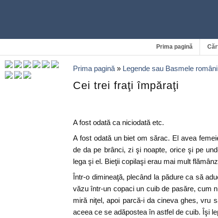
Prima pagină
Căr
Prima pagină
»
Legende sau Basmele români
Cei trei fraţi împăraţi
A fost odată ca niciodată etc.
A fost odată un biet om sărac. El avea femeie 
de da pe brânci, zi şi noapte, orice şi pe un
lega şi el. Bieţii copilaşi erau mai mult flămânz
Într-o dimineaţă, plecând la pădure ca să ad
văzu într-un copaci un cuib de pasăre, cum 
miră niţel, apoi parcă-i da cineva ghes, vru s
aceea ce se adăpostea în astfel de cuib. Îşi le