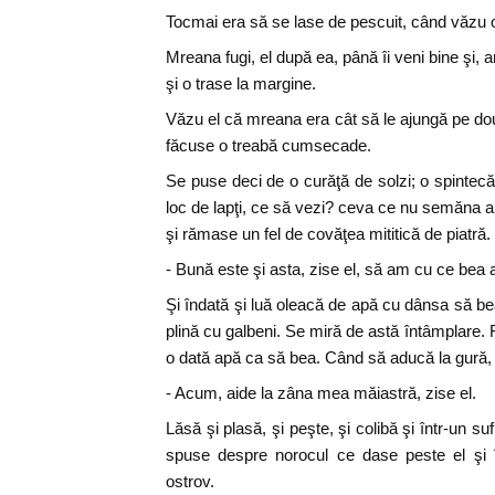
Tocmai era să se lase de pescuit, când văzu
Mreana fugi, el după ea, până îi veni bine şi, a
şi o trase la margine.
Văzu el că mreana era cât să le ajungă pe dou
făcuse o treabă cumsecade.
Se puse deci de o curăţă de solzi; o spintecă
loc de lapţi, ce să vezi? ceva ce nu semăna a 
şi rămase un fel de covăţea mititică de piatră.
- Bună este şi asta, zise el, să am cu ce bea 
Şi îndată şi luă oleacă de apă cu dânsa să be
plină cu galbeni. Se miră de astă întâmplare. 
o dată apă ca să bea. Când să aducă la gură, 
- Acum, aide la zâna mea măiastră, zise el.
Lăsă şi plasă, şi peşte, şi colibă şi într-un suf
spuse despre norocul ce dase peste el şi 
ostrov.