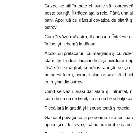
Gazda se sili în toate chipurile să-l opreasc
peste putinţă. Îl trăgea aţa la rele. Până una a
bani. Apoi luă cu dânsul covăţica de piatră ş
ostrov.
Cum îl văzu măiastra, îl cunoscu. Înţelese ea
în foc, şi-l chemă la dânsa.
Acolo, cu prefăcături, cu marghiolii şi cu vicle
stare. Şi fiindcă flăcăiandrul îşi pierduse 
lăsă să fie mâglisit, şi măiastra îi şterse şi
pe acest lucru, porunci slugilor sale să-l hui
cu ruşine din ostrov.
Când se văzu iarăşi dat afară şi înfruntat,
cum de să nu se ţie el, ca să nu fie şi batjocorit
Plecă iară la gazdă şi-i spuse toată şiretenia.
Gazda îl povăţui să ia pe seama lui o tocitoar
apuce şi el de ceva şi să nu mai umble ca un 