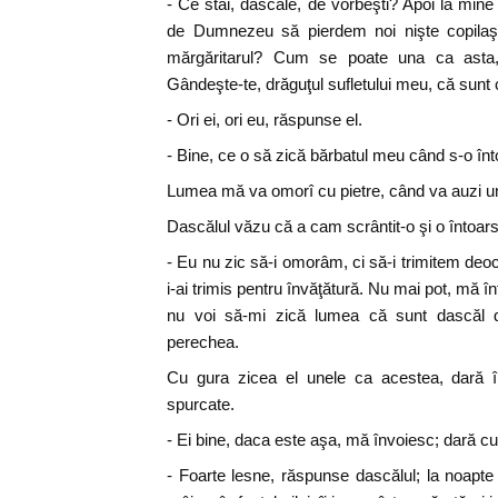
- Ce stai, dascăle, de vorbeşti? Apoi la min
de Dumnezeu să pierdem noi nişte copilaşi
mărgăritarul? Cum se poate una ca asta,
Gândeşte-te, drăguţul sufletului meu, că sunt c
- Ori ei, ori eu, răspunse el.
- Bine, ce o să zică bărbatul meu când s-o în
Lumea mă va omorî cu pietre, când va auzi u
Dascălul văzu că a cam scrântit-o şi o întoarse
- Eu nu zic să-i omorâm, ci să-i trimitem deoc
i-ai trimis pentru învăţătură. Nu mai pot, mă în
nu voi să-mi zică lumea că sunt dascăl d-ă
perechea.
Cu gura zicea el unele ca acestea, dară în
spurcate.
- Ei bine, daca este aşa, mă învoiesc; dară 
- Foarte lesne, răspunse dascălul; la noapte