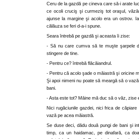
Ceru de la gazdă pe cineva care să-i arate lu
ce ocoli cruciş şi curmeziş tot oraşul, văz
ajunse la margine şi acolo era un ostrov. I
călăuza se feri d-a-i spune.
Seara întrebă pe gazdă şi aceasta îi zise:
- Să nu care cumva să te muşte şarpele de
stingere de tine.
- Pentru ce? întrebă flăcăiandrul.
- Pentru că acolo şade o măiastră şi oricine 
Şi apoi nimeni nu poate să meargă să o vază
bani.
- Asta este tot? Mâine mă duc să o văz, zise 
Nici rugăciunile gazdei, nici frica de căpiar
vază pe acea măiastră.
Se duse deci, dădu două pungi de bani şi in
timp, ca un haidamac, pe dinafară, ca doar