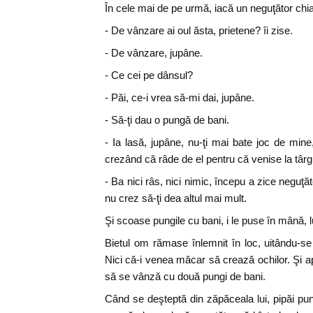
În cele mai de pe urmă, iacă un neguţător chia
- De vânzare ai oul ăsta, prietene? îi zise.
- De vânzare, jupâne.
- Ce cei pe dânsul?
- Păi, ce-i vrea să-mi dai, jupâne.
- Să-ţi dau o pungă de bani.
- Ia lasă, jupâne, nu-ţi mai bate joc de mine,
crezând că râde de el pentru că venise la târ
- Ba nici râs, nici nimic, începu a zice neguţăt
nu crez să-ţi dea altul mai mult.
Şi scoase pungile cu bani, i le puse în mână, l
Bietul om rămase înlemnit în loc, uitându-
Nici că-i venea măcar să crează ochilor. Şi 
să se vânză cu două pungi de bani.
Când se deşteptă din zăpăceala lui, pipăi pun