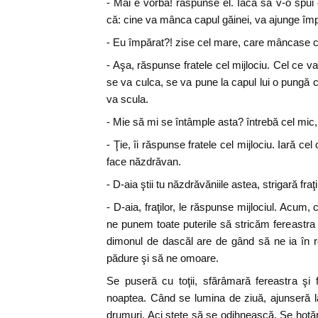
- Mai e vorbă! răspunse el. Iacă să v-o spu
că: cine va mânca capul găinei, va ajunge împ
- Eu împărat?! zise cel mare, care mâncase c
- Aşa, răspunse fratele cel mijlociu. Cel ce v
se va culca, se va pune la capul lui o pungă 
va scula.
- Mie să mi se întâmple asta? întrebă cel mi
- Ţie, îi răspunse fratele cel mijlociu. Iară c
face năzdrăvan.
- D-aia ştii tu năzdrăvăniile astea, strigară fra
- D-aia, fraţilor, le răspunse mijlociul. Acum
ne punem toate puterile să stricăm fereastra 
dimonul de dascăl are de gând să ne ia în re
pădure şi să ne omoare.
Se puseră cu toţii, sfărâmară fereastra şi 
noaptea. Când se lumina de ziuă, ajunseră l
drumuri. Aci stete să se odihnească. Se hotă