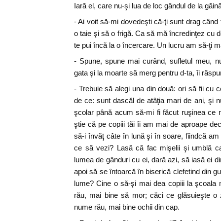
Iară el, care nu-şi lua de loc gândul de la găină,
- Ai voit să-mi dovedeşti că-ţi sunt drag când t
o taie şi să o frigă. Ca să mă încredinţez cu
te pui încă la o încercare. Un lucru am să-ţi m
- Spune, spune mai curând, sufletul meu, n
gata şi la moarte să merg pentru d-ta, îi răsp
- Trebuie să alegi una din două: ori să fii cu cop
de ce: sunt dascăl de atâţia mari de ani, şi 
şcolar până acum să-mi fi făcut ruşinea ce mi
ştie că pe copiii tăi îi am mai de aproape dec
să-i învăţ câte în lună şi în soare, fiindcă am v
ce să vezi? Lasă că fac mişelii şi umblă ca 
lumea de gânduri cu ei, dară azi, să iasă ei d
apoi să se întoarcă în biserică clefetind din 
lume? Cine o să-şi mai dea copiii la şcoal
rău, mai bine să mor; căci ce glăsuieşte o 
nume rău, mai bine ochii din cap.