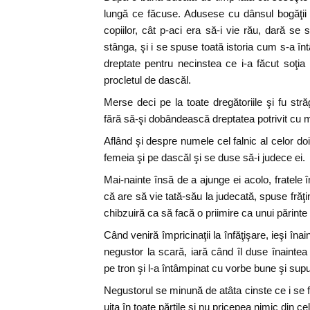
lungă ce făcuse. Adusese cu dânsul bogăţii 
copiilor, cât p-aci era să-i vie rău, dară se 
stânga, şi i se spuse toată istoria cum s-a în
dreptate pentru necinstea ce i-a făcut soţia l
procletul de dascăl.
Merse deci pe la toate dregătoriile şi fu stră
fără să-şi dobândească dreptatea potrivit cu m
Aflând şi despre numele cel falnic al celor doi 
femeia şi pe dascăl şi se duse să-i judece ei.
Mai-nainte însă de a ajunge ei acolo, fratele 
că are să vie tată-său la judecată, spuse frăţ
chibzuiră ca să facă o priimire ca unui părinte
Când veniră împricinaţii la înfăţişare, ieşi înai
negustor la scară, iară când îl duse înaintea
pe tron şi l-a întâmpinat cu vorbe bune şi sup
Negustorul se minună de atâta cinste ce i se f
uita în toate părţile şi nu pricepea nimic din c