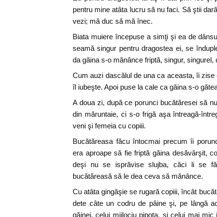
pentru mine atâta lucru să nu faci. Să ştii da
vezi; mă duc să mă înec.
Biata muiere începuse a simţi şi ea de dânsul
seamă singur pentru dragostea ei, se înduple
da găina s-o mănânce friptă, singur, singurel
Cum auzi dascălul de una ca aceasta, îi zise 
îl iubeşte. Apoi puse la cale ca găina s-o găte
A doua zi, după ce porunci bucătăresei să nu 
din măruntaie, ci s-o frigă aşa întreagă-între
veni şi femeia cu copiii.
Bucătăreasa făcu întocmai precum îi porun
era aproape să fie friptă găina desăvârşit, co
deşi nu se isprăvise slujba, căci li se 
bucătăreasă să le dea ceva să mănânce.
Cu atâta gingăşie se rugară copiii, încât bucătă
dete câte un codru de pâine şi, pe lângă ac
găinei, celui mijlociu pipota, şi celui mai mi