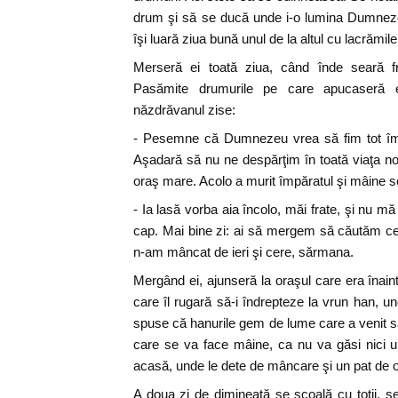
drum şi să se ducă unde i-o lumina Dumneze
îşi luară ziua bună unul de la altul cu lacrămile
Merseră ei toată ziua, când înde seară fra
Pasămite drumurile pe care apucaseră e
năzdrăvanul zise:
- Pesemne că Dumnezeu vrea să fim tot împ
Aşadară să nu ne despărţim în toată viaţa no
oraş mare. Acolo a murit împăratul şi mâine se a
- Ia lasă vorba aia încolo, măi frate, şi nu m
cap. Mai bine zi: ai să mergem să căutăm cev
n-am mâncat de ieri şi cere, sărmana.
Mergând ei, ajunseră la oraşul care era înaint
care îl rugară să-i îndrepteze la vrun han, u
spuse că hanurile gem de lume care a venit să 
care se va face mâine, ca nu va găsi nici u
acasă, unde le dete de mâncare şi un pat de 
A doua zi de dimineaţă se scoală cu toţii, s