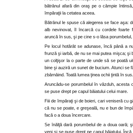
bătrânul afară din oraş pe o câmpie întins
împăraţii la cetatea aceea.
Bătrânul le spuse că alegerea se face aşa: dr
alb nevinovat, îl încarcă cu cordele foarte f
aruncă în sus, şi pe cine s-o lăsa porumbelul, p
Pe locul hotărât se adunase, încă până a nu
frunză şi iarbă, de nu se mai putea mişca; şi bă
un colţişor la o parte de unde să se poată u
bine şi auziră un sunet de bucium. Atunci se
zbârnâind. Toată lumea ţinea ochii ţintă în sus
Aruncâdu-se porumbelul în văzduh, acesta oc
se puse drept pe capul băiatului celui mare.
Fiii de împăraţi şi de boieri, cari veniseră cu g
că nu se poate, e greşeală, nu e bun de împăr
facă o a doua încercare.
Se înălţă dară porumbelul de a doua oară; şi 
veni şi se puse drept pe capul băiatului. Încă o