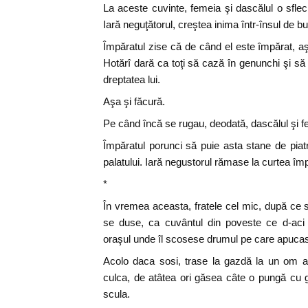
La aceste cuvinte, femeia şi dascălul o sflec
Iară neguţătorul, creştea inima într-însul de bu
Împăratul zise că de când el este împărat, a
Hotărî dară ca toţi să cază în genunchi şi 
dreptatea lui.
Aşa şi făcură.
Pe când încă se rugau, deodată, dascălul şi f
Împăratul porunci să puie asta stane de piatr
palatului. Iară negustorul rămase la curtea î
*
În vremea aceasta, fratele cel mic, după ce se
se duse, ca cuvântul din poveste ce d-aci 
oraşul unde îl scosese drumul pe care apucas
Acolo daca sosi, trase la gazdă la un om a
culca, de atâtea ori găsea câte o pungă cu 
scula.