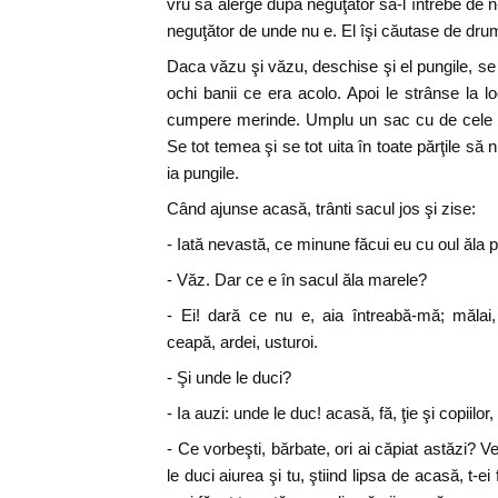
vru să alerge după neguţător să-l întrebe de n
neguţător de unde nu e. El îşi căutase de dr
Daca văzu şi văzu, deschise şi el pungile, se u
ochi banii ce era acolo. Apoi le strânse la l
cumpere merinde. Umplu un sac cu de cele de
Se tot temea şi se tot uita în toate părţile s
ia pungile.
Când ajunse acasă, trânti sacul jos şi zise:
- Iată nevastă, ce minune făcui eu cu oul ăla 
- Văz. Dar ce e în sacul ăla marele?
- Ei! dară ce nu e, aia întreabă-mă; mălai,
ceapă, ardei, usturoi.
- Şi unde le duci?
- Ia auzi: unde le duc! acasă, fă, ţie şi copiilo
- Ce vorbeşti, bărbate, ori ai căpiat astăzi? Ve
le duci aiurea şi tu, ştiind lipsa de acasă, t-ei