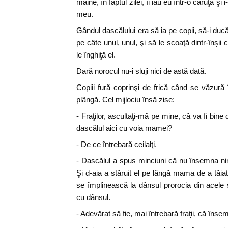
mâine, în faptul zilei, îi iau eu într-o căruţă şi 
meu.
Gândul dascălului era să ia pe copii, să-i duc
pe câte unul, unul, şi să le scoaţă dintr-înşii 
le înghiţă el.
Dară norocul nu-i sluji nici de astă dată.
Copiii fură coprinşi de frică când se văzură
plângă. Cel mijlociu însă zise:
- Fraţilor, ascultaţi-mă pe mine, că va fi bine d
dascălul aici cu voia mamei?
- De ce întrebară ceilalţi.
- Dascălul a spus minciuni că nu însemna nim
Şi d-aia a stăruit el pe lângă mama de a tăia
se împlinească la dânsul prorocia din acel
cu dânsul.
- Adevărat să fie, mai întrebară fraţii, că în