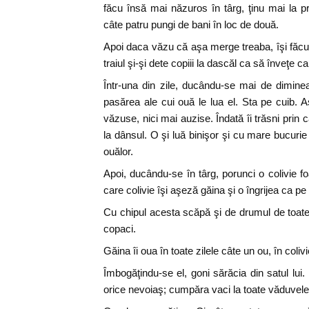
făcu însă mai năzuros în târg, ţinu mai la 
câte patru pungi de bani în loc de două.
Apoi daca văzu că aşa merge treaba, îşi făcu o
traiul şi-şi dete copiii la dascăl ca să înveţe ca
Într-una din zile, ducându-se mai de diminea
pasărea ale cui ouă le lua el. Sta pe cuib.
văzuse, nici mai auzise. Îndată îi trăsni prin
la dânsul. O şi luă binişor şi cu mare bucurie
ouălor.
Apoi, ducându-se în târg, porunci o colivie f
care colivie îşi aşeză găina şi o îngrijea ca pe c
Cu chipul acesta scăpă şi de drumul de toate z
copaci.
Găina îi oua în toate zilele câte un ou, în colivi
Îmbogăţindu-se el, goni sărăcia din satul lui.
orice nevoiaş; cumpăra vaci la toate văduvele;