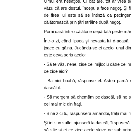
Omul era nesăţios. Ci cât are, tot ar vrea 
văzu că are destul, începu a face negoţ. Şi f
de firea lui este să se întinză ca pecinge
călătorească prin ţări străine după negoţ.
Porni dară într-o călătorie depărtată peste mări 
Într-o zi, când lipsea şi nevasta lui d-acasă, 
joace cu găina. Jucându-se ei acolo, unul din 
este ceva scris acolo:
- Să te văz, nene, zise cel mijlociu către cel ma
ce zice aici?
- Ba nici boabă, răspunse el. Astea parcă 
dascălul.
- Să mergem să chemăm pe dascăl, să ne spu
cel mai mic din fraţi.
- Bine zici tu, răspunseră amândoi, fraţii ma
Şi într-un suflet ajunseră la dascăl, îi spuseră
să ştie şi ei ce zice acele slove de sub arip