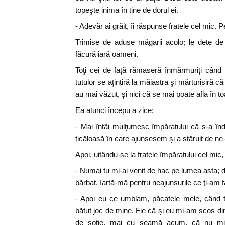
topeşte inima în tine de dorul ei.
- Adevăr ai grăit, îi răspunse fratele cel mic. P
Trimise de aduse măgarii acolo; le dete d
făcură iară oameni.
Toţi cei de faţă rămaseră înmărmuriţi când
tutulor se aţintiră la măiastra şi mărturisiră 
au mai văzut, şi nici că se mai poate afla în t
Ea atunci începu a zice:
- Mai întâi mulţumesc împăratului că s-a în
ticăloasă în care ajunsesem şi a stăruit de ne-
Apoi, uitându-se la fratele împăratului cel mic, 
- Numai tu mi-ai venit de hac pe lumea asta; d
bărbat. Iartă-mă pentru neajunsurile ce ţi-am f
- Apoi eu ce umblam, păcatele mele, când to
bătut joc de mine. Fie că şi eu mi-am scos din
de soţie, mai cu seamă acum, că nu mi-