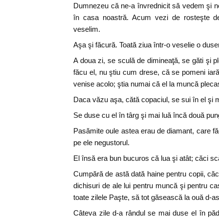
Dumnezeu că ne-a învrednicit să vedem şi no
în casa noastră. Acum vezi de rosteşte
veselim.
Aşa şi făcură. Toată ziua într-o veselie o duse
A doua zi, se sculă de dimineaţă, se găti şi 
făcu el, nu ştiu cum drese, că se pomeni iară
venise acolo; ştia numai că el la muncă pleca
Daca văzu aşa, cătă copaciul, se sui în el şi 
Se duse cu el în târg şi mai luă încă două pung
Pasămite oule astea erau de diamant, care făce
pe ele negustorul.
El însă era bun bucuros că lua şi atât; căci scăp
Cumpără de astă dată haine pentru copii, căci 
dichisuri de ale lui pentru muncă şi pentru ca
toate zilele Paşte, să tot găsească la ouă d-
Câteva zile d-a rândul se mai duse el în pă