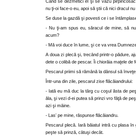
Când se dezmetici el şi se văzu pirpiricosac,
nu ţi-oi face-o eu, apoi să ştii că nici dracul nu
Se duse la gazdă şi povesti ce i se întâmplas
- Nu ţi-am spus eu, săracul de mine, să nu
acum?
- Mă voi duce în lume, şi ce va vrea Dumnez
A doua zi plecă şi, trecând printr-o pădure, a
dete o colibă de pescar. Îi chiorăia maţele de 
Pescarul priimi să rămână la dânsul să înveţe
Într-una din zile, pescarul zise flăcăiandrului:
- Iată eu mă duc la târg cu coşul ăsta de peşt
ăla, şi vezi d-ei putea să prinzi vro fâţă de 
azi şi mâine.
- Las' pe mine, răspunse flăcăiandru.
Pescarul plecă. Iară băiatul intră cu plasa în 
peşte să prinză, câtuşi decât.