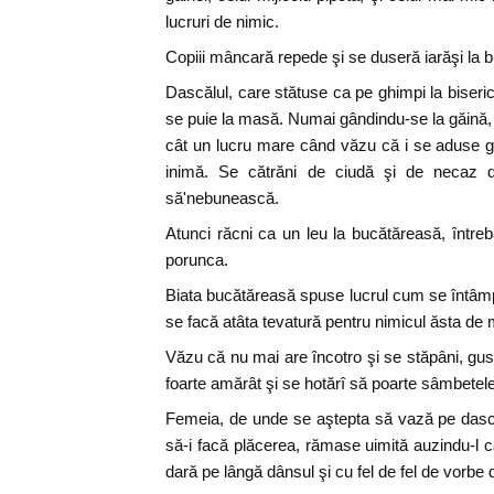
lucruri de nimic.
Copiii mâncară repede şi se duseră iarăşi la b
Dascălul, care stătuse ca pe ghimpi la biseri
se puie la masă. Numai gândindu-se la găină, 
cât un lucru mare când văzu că i se aduse găi
inimă. Se cătrăni de ciudă şi de necaz da
să'nebunească.
Atunci răcni ca un leu la bucătăreasă, între
porunca.
Biata bucătăreasă spuse lucrul cum se întâm
se facă atâta tevatură pentru nimicul ăsta de 
Văzu că nu mai are încotro şi se stăpâni, gu
foarte amărât şi se hotărî să poarte sâmbetele 
Femeia, de unde se aştepta să vază pe dască
să-i facă plăcerea, rămase uimită auzindu-l 
dară pe lângă dânsul şi cu fel de fel de vorbe 