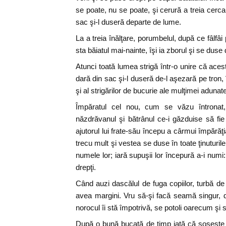
se poate, nu se poate, şi cerură a treia cercar
sac şi-l duseră departe de lume.
La a treia înălţare, porumbelul, după ce fâlfâ
sta băiatul mai-nainte, îşi ia zborul şi se dus
Atunci toată lumea strigă într-o unire că aces
dară din sac şi-l duseră de-l aşezară pe tron, 
şi al strigărilor de bucurie ale mulţimei adunate
Împăratul cel nou, cum se văzu întronat, 
năzdrăvanul şi bătrânul ce-i găzduise să fie 
ajutorul lui frate-său începu a cârmui împărăţ
trecu mult şi vestea se duse în toate ţinuturile
numele lor; iară supuşii lor începură a-i numi: 
drepţi.
Când auzi dascălul de fuga copiilor, turbă d
avea margini. Vru să-şi facă seamă singur, 
norocul îi stă împotrivă, se potoli oarecum şi 
După o bună bucată de timp iată că soseşte şi