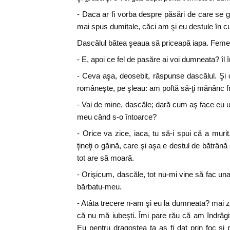
- Daca ar fi vorba despre păsări de care se gă
mai spus dumitale, căci am şi eu destule în c
Dascălul bătea şeaua să priceapă iapa. Femeii î
- E, apoi ce fel de pasăre ai voi dumneata? îl 
- Ceva aşa, deosebit, răspunse dascălul. Şi 
româneşte, pe şleau: am poftă să-ţi mănânc frip
- Vai de mine, dascăle; dară cum aş face eu 
meu când s-o întoarce?
- Orice va zice, iaca, tu să-i spui că a muri
ţineţi o găină, care şi aşa e destul de bătrân
tot are să moară.
- Orişicum, dascăle, tot nu-mi vine să fac u
bărbatu-meu.
- Atâta trecere n-am şi eu la dumneata? mai z
că nu mă iubeşti. Îmi pare rău că am îndrăgit
Eu pentru dragostea ta aş fi dat prin foc şi p