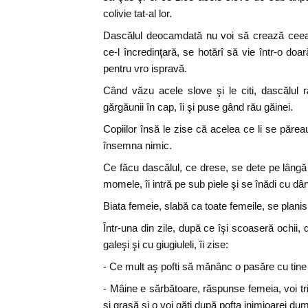
colivie tat-al lor.
Dascălul deocamdată nu voi să crează ceea 
ce-l încredinţară, se hotărî să vie într-o doa
pentru vro ispravă.
Când văzu acele slove şi le citi, dascălul 
gărgăunii în cap, îi şi puse gând rău găinei.
Copiilor însă le zise că acelea ce li se părea
însemna nimic.
Ce făcu dascălul, ce drese, se dete pe lângă
momele, îi intră pe sub piele şi se înădi cu dâ
Biata femeie, slabă ca toate femeile, se planis
Într-una din zile, după ce îşi scoaseră ochii,
galeşi şi cu giugiuleli, îi zise:
- Ce mult aş pofti să mănânc o pasăre cu tine
- Mâine e sărbătoare, răspunse femeia, voi 
şi grasă şi o voi găti după pofta inimioarei dum