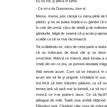
Eu nu voi, şi plecă în lume.
- Ce mi-o da Dumnezeu, zise el.
Merse, merse, prin câmpii cu inima plină de fo
păduri, şi nu se putea împăca cu gândul că n
În cele din urmă, căzu de obidă şi de mâhnire
gândurile, băgă de seamă că p-acolo p-apro
scalde ca să se mai răcorească.
Tot scăldându-se, văzu de ceea parte a râului
că nu mâncase de două zile şi se duse s
smochine. Mâncă ce mâncă, dară începu a si
Unde din om ce era, se pomeni deodată măga
Altă nevoie acum. Cum să se întoarcă în ce
acum are să fie şi prigonit. Umblând în sus ş
era frică să intre înăuntru pădurei, ca să nu
temea iară să iasă mai la lumină, ca să nu-l 
muncă ce n-ar putea-o duce. Ce să facă? 
plângeai de milă. Toată ziua umblă rătăcind 
Flămânzi iară. Căutând câte ceva de mâncar