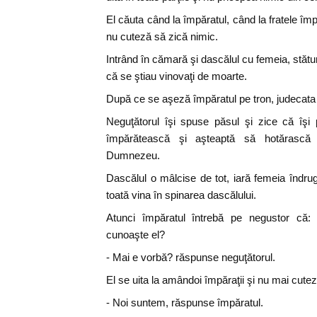
El căuta când la împăratul, când la fratele îm
nu cuteză să zică nimic.
Intrând în cămară şi dascălul cu femeia, stăt
că se ştiau vinovaţi de moarte.
După ce se aşeză împăratul pe tron, judecata
Neguţătorul îşi spuse păsul şi zice că îşi
împărătească şi aşteaptă să hotărască
Dumnezeu.
Dascălul o mâlcise de tot, iară femeia îndr
toată vina în spinarea dascălului.
Atunci împăratul întrebă pe negustor că: 
cunoaşte el?
- Mai e vorbă? răspunse neguţătorul.
El se uita la amândoi împăraţii şi nu mai cutez
- Noi suntem, răspunse împăratul.