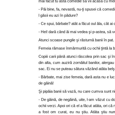
mai făcut tu astă comedie să vii acasă cu me
- Păi bine, fa, nevastă, nu-ţi spusei că comed
l găsii eu azi în pădure?
- Ce spui, bărbate? atât a făcut oul ăla, cât ai
- Hei! dară când ăi mai vedea şi p-astea, să 
Atunci scoase pungile şi răsturnă banii în pat.
Femeia rămase înmărmurită cu ochii ţintă la b
Copiii carii până atunci răscolea prin sac şi î
din alta, cum auziră zornăitul banilor, alergau 
sac. Ei nu se puteau sătura văzând atâta belşu
- Bărbate, mai zise femeia, dară asta nu e luc
de găină!
Şi pipăia banii să vază, nu care cumva sunt ni
- De găină, de negăină, uite, l-am văzut cu d
ochii verzi. Apoi ori că el a făcut atâta, ori c
a fost om curat, eu nu ştiu. Atâta ştiu nu