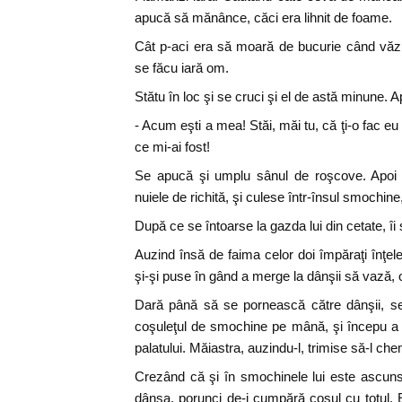
apucă să mănânce, căci era lihnit de foame.
Cât p-aci era să moară de bucurie când văzu
se făcu iară om.
Stătu în loc şi se cruci şi el de astă minune. 
- Acum eşti a mea! Stăi, măi tu, că ţi-o fac eu 
ce mi-ai fost!
Se apucă şi umplu sânul de roşcove. Apoi 
nuiele de richită, şi culese într-însul smochin
După ce se întoarse la gazda lui din cetate, îi
Auzind însă de faima celor doi împăraţi înţelepţ
şi-şi puse în gând a merge la dânşii să vază, oar
Dară până să se pornească către dânşii, se
coşuleţul de smochine pe mână, şi începu a 
palatului. Măiastra, auzindu-l, trimise să-l ch
Crezând că şi în smochinele lui este ascun
dânsa, porunci de-i cumpără coşul cu totul. E