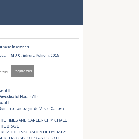
Iovan
-
M J C
, Editura Polirom, 2015
Paginile zilei
e zilei
I
ctul II
Povestea lui Harap-Alb
ctul I
Ruinurile Târgoviştii, de Vasile Cârlova
II
THE TIMES AND CAREER OF MICHAEL
THE BRAVE.
FROM THE EVACUATION OF DACIA BY
AURELIAN (ABOUT 274 A.D.) TO THE