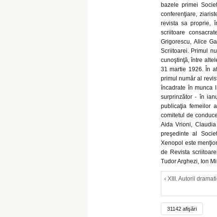
bazele primei Societ
conferenţiare, ziaris
revista sa proprie,
scriitoare consacra
Grigorescu, Alice Ga
Scriitoarei. Primul n
cunoştinţă, între alt
31 martie 1926. În a
primul număr al revis
încadrate în munca li
surprinzător - în ian
publicaţia femeilor a
comitetul de conduce
Aida Vrioni, Claudia
preşedinte al Societ
Xenopol este menţiona
de Revista scriitoare
Tudor Arghezi, Ion Mi
‹ XIII. Autorii dramati
31142 afişări