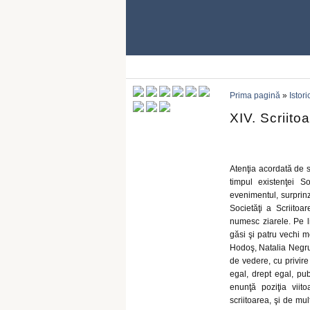
Prima pagină
»
Istori
XIV. Scriito
Atenţia acordată de s
timpul existenţei So
evenimentul, surprinz
Societăţi a Scriitoa
numesc ziarele. Pe li
găsi şi patru vechi 
Hodoş, Natalia Negru 
de vedere, cu privire 
egal, drept egal, pub
enunţă poziţia viito
scriitoarea, şi de mult