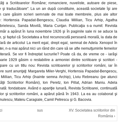
ăţi a Scriitoarelor Române; romanciere, nuveliste, autoare de piese,
te şi traducătoare". La un an după constituire, această societate îşi are
 în care găsim scrieri semnate de mai toate membrele, plus ale altor
te: Hortensia Papadat-Bengescu, Claudia Millian, Ticu Arhip, Agatha
brielescu, Sanda Movilă, Maria Cunţan. Publicaţia s-a numit: Revista
umăr a apărut în luna noiembrie 1926 şi în paginile sale ni se aduce la
ele, şi faptul că Societatea a fost recunoscută persoană morală, la data de
fară de articolul La merit egal, drept egal, semnat de Adela Xenopol în
tei, n-a mai apărut nici un rând din care să se afle nemulţumirile femeilor
terară. Se vor fi îndreptat lucrurile? Poate că da, de vreme ce - iarăşi
uarie 1929 găsim o restabilire a armoniei dintre scriitoare şi scriitori -
pare cu un titlu nou: Revista scriitoarelor şi scriitorilor români, iar în
re sunt anunţaţi: Margareta Miler-Verghi, Hortensia Papadat-Bengescu,
 Millian, Ticu Arhip (înainte semna Archip), Liviu Rebreanu (pe atunci
ăţii Scriitorilor Români), Ion Peretz, Ion Pillat, Adrian Maniu. Adela
tă: fondatoare. Având o apariţie lunară, Revista Scriitoarei, continuată
lor şi scriitorilor români, a apărut până în 1943. La ea au colaborat şi
nulescu, Mateiu Caragiale, Camil Petrescu şi G. Bacovia.
ci
sus
XV. Societatea scriitorilor din
România ›