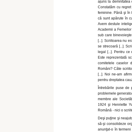
ajuns la demnitatea d
Constatăm cu regret p
feminine. Până şi în 
că sunt apărute în cu
Avem destule intelige
Academii a Femeilor [
sub care binevoieşte s
[...]. Scriitoarea nu 
se strecoară [...]. Sc
legal [...]. Pentru ce
Este reprezentată scri
comitetele caselor d
Români? Câte scriitoa
[...]. Noi ne-am afir
pentru dreptatea cauz
Întrebările puse de 
problemele generatoa
membre ale Societăţi
1924 şi Henriette Yv
Română - nici o scriit
Deşi puţine şi neajuto
să-şi consolideze org
anunţat-o în termeni 