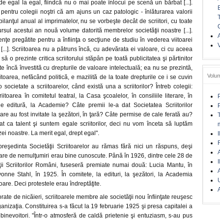
e egal la egal, fiindcă nu o mai poate înlocui pe scenă un bărbat [...].
entru colegii noştri că am ajuns un caz patologic - înlăturarea valorii
bilanţul anual al imprimatelor, nu se vorbeşte decât de scriitori, cu toate
rsul acestui an nouă volume datorită membrelor societăţii noastre [...].
A
nţe pregătite pentru a înfiinţa o secţiune de studiu în vederea viitoarei
...]. Scriitoarea nu a pătruns încă, cu adevărata ei valoare, ci cu aceea
ă o prezinte critica scriitorului stăpân pe toată publicitatea şi părtinitor
este încă învestită cu drepturile de valoare intelectuală; ea nu se prezintă,
Volu
riitoarea, nefăcând politică, e mazilită de la toate drepturile ce i se cuvin
 o societate a scriitoarelor, când există una a scriitorilor? Întreb colegii:
itoarea în comitetul teatral, la Casa şcoalelor, în consiliile literare, în
e editură, la Academie? Câte premii le-a dat Societatea Scriitorilor
re au fost invitate la şezători, în ţară? Câte permise de cale ferată au?
mat ca talent şi suntem egale scriitorilor, deci nu vom înceta să luptăm
ei noastre. La merit egal, drept egal".
I
preşedinta Societăţii Scriitoarelor au rămas fără nici un răspuns, deşi
A
re de nemulţumiri erau bine cunoscute. Până în 1926, dintre cele 28 de
I
i Scriitorilor Români, fuseseră premiate numai două: Lucia Mantu, în
onne Stahl, în 1925. În comitete, la edituri, la şezători, la Academia
oare. Deci protestele erau îndreptăţite.
A
rate de nicăieri, scriitoarele membre ale societăţii nou înfiinţate reuşesc
anizaţia. Constituirea s-a făcut la 19 februarie 1925 şi presa capitalei a
binevoitori. "Într-o atmosferă de caldă prietenie şi entuziasm, s-au pus