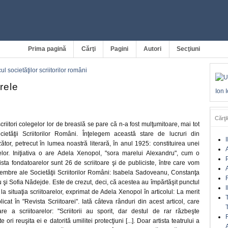
Prima pagină
Cărţi
Pagini
Autori
Secţiuni
cul societăţilor scriitorilor români
arele
Ion 
Cărţil
criitori colegelor lor de breaslă se pare că n-a fost mulţumitoare, mai tot
cietăţii Scriitorilor Români. Înţelegem această stare de lucruri din
I
ător, petrecut în lumea noastră literară, în anul 1925: constituirea unei
A
relor. Iniţiativa o are Adela Xenopol, "sora marelui Alexandru", cum o
sta fondatoarelor sunt 26 de scriitoare şi de publiciste, între care vom
A
membre ale Societăţii Scriitorilor Români: Isabela Sadoveanu, Constanţa
şi Sofia Nădejde. Este de crezut, deci, că acestea au împărtăşit punctul
I
la situaţia scriitoarelor, exprimat de Adela Xenopol în articolul: La merit
licat în "Revista Scriitoarei". Iată câteva rânduri din acest articol, care
are a scriitoarelor: "Scriitorii au sporit, dar destul de rar răzbeşte
e ori reuşita ei e datorită umilitei protecţiuni [...]. Doar artista teatrului a