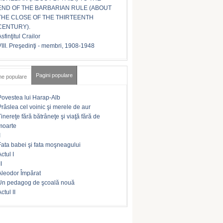
END OF THE BARBARIAN RULE (ABOUT
THE CLOSE OF THE THIRTEENTH
CENTURY).
sfinţitul Crailor
VIII. Preşedinţi - membri, 1908-1948
Pagini populare
me populare
Povestea lui Harap-Alb
Prâslea cel voinic şi merele de aur
Tinereţe fără bătrâneţe şi viaţă fără de
moarte
I
Fata babei şi fata moşneagului
ctul I
II
Aleodor Împărat
Un pedagog de şcoală nouă
ctul II