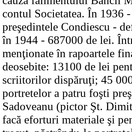
cauza falimentului Băncii 
contul Societatea. În 1936 -
preşedintele Condiescu - def
în 1944 - 687000 de lei. În
menţionate în rapoartele fina
deosebite: 13100 de lei pen
scriitorilor dispăruţi; 45 00
portretelor a patru foşti preş
Sadoveanu (pictor Şt. Dimitr
facă eforturi materiale şi p