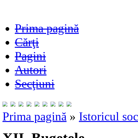
Prima pagină
Cărţi
Pagini
Autori
Secţiuni
Prima pagină
»
Istoricul soc