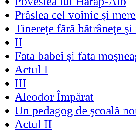
Povestea lui Harap-Alb
Prâslea cel voinic şi mere
Tinereţe fără bătrâneţe şi
II
Fata babei şi fata moşnea
Actul I
III
Aleodor Împărat
Un pedagog de şcoală no
Actul II