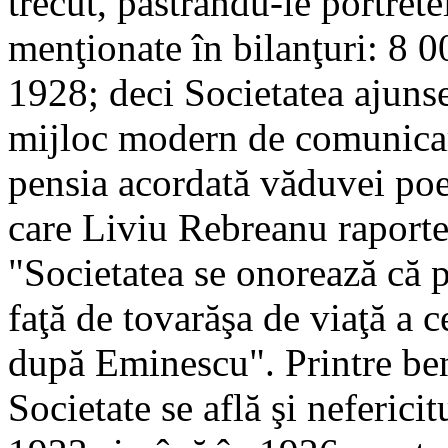
trecut, păstrându-le portrete
menţionate în bilanţuri: 8 00
1928; deci Societatea ajunse
mijloc modern de comunicar
pensia acordată văduvei po
care Liviu Rebreanu raporte
"Societatea se onorează că p
faţă de tovarăşa de viaţă a 
după Eminescu". Printre ben
Societate se află şi neferic