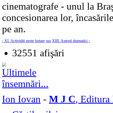
cinematografe - unul la Braş
concesionarea lor, încasăril
pe an.
‹ XI. Activităţi peste hotare
sus
XIII. Autorii dramatici ›
32551 afişări
Ion Iovan
-
M J C
, Editura