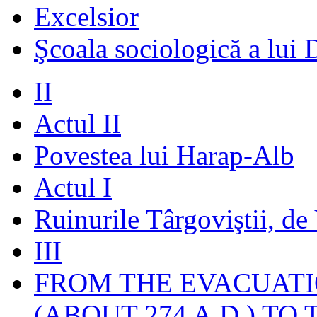
Excelsior
Şcoala sociologică a lui 
II
Actul II
Povestea lui Harap-Alb
Actul I
Ruinurile Târgoviştii, de
III
FROM THE EVACUATI
(ABOUT 274 A.D.) TO