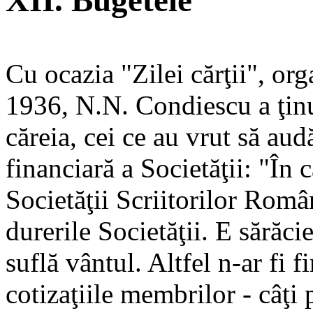
XII. Bugetele
Cu ocazia "Zilei cărţii", org
1936, N.N. Condiescu a ţinu
căreia, cei ce au vrut să aud
financiară a Societăţii: "În 
Societăţii Scriitorilor Româ
durerile Societăţii. E sărăcie
suflă vântul. Altfel n-ar fi 
cotizaţiile membrilor - câţi p