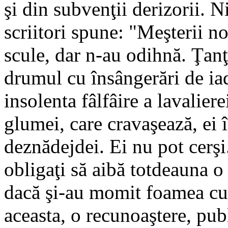
şi din subvenţii derizorii. N
scriitori spune: "Meşterii n
scule, dar n-au odihnă. Ţanţo
drumul cu însângerări de ia
insolenta fâlfâire a lavalier
glumei, care cravaşează, ei 
deznădejdei. Ei nu pot cerşi
obligaţi să aibă totdeauna o 
dacă şi-au momit foamea cu 
aceasta, o recunoaştere, publi