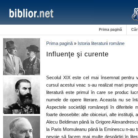
Prima pagină
Căr
Prima pagină
»
Istoria literaturii române
Influenţe şi curente
Secolul XIX este cel mai însemnat pentru vi
cursul acestui veac s-au realizat mari progres
literatură este primul în care se produc lu
numele de opere literare. Aceasta nu se înt
Aspectele societăţii româneşti în diferitel
foarte deosebite: alte obiceiuri, alte instituţii,
Alecu Beldiman până la Grigore Alexandresc
la Paris Momuleanu până la Eminescu n-au tr
nevoie să facem mai multe despărţiri în lite