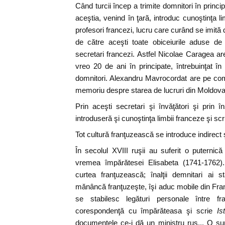
Când turcii încep a trimite domnitori în princip
aceştia, venind în ţară, introduc cunoştinţa li
profesori francezi, lucru care curând se imită 
de către aceşti toate obiceiurile aduse de 
secretari francezi. Astfel Nicolae Caragea ar
vreo 20 de ani în principate, întrebuinţat î
domnitori. Alexandru Mavrocordat are pe com
memoriu despre starea de lucruri din Moldova
Prin aceşti secretari şi învăţători şi prin în
introduseră şi cunoştinţa limbii franceze şi scr
Tot cultură franţuzească se introduce indirect ş
În secolul XVIII ruşii au suferit o puternică
vremea împărătesei Elisabeta (1741-1762).
curtea franţuzească; înalţii demnitari ai s
mănâncă franţuzeşte, îşi aduc mobile din Fran
se stabilesc legături personale între fr
corespondenţă cu împărăteasa şi scrie
Is
documentele ce-i dă un ministru rus... O sum