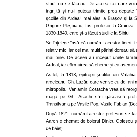
studii nu se făceau. De aceea cei care voiau
îngrijită şi nu-i puteau trimite prea departe î
şcolile din Ardeal, mai ales la Braşov şi la
Grigore Pleşoianu, fost profesor la Craiova, 
1830-1840, care şi-a făcut studiile la Sibiu.
Se înţelege însă că numărul acestor tineri, tri
relativ mic, iar cei mai mulţi părinţi doreau să 
mai bine. De aceea au început unele famili
Ardeal, iar cârmuirea să cheme şi ea asemene
Astfel, la 1813, epitropii şcolilor din Valah
ardeleanul Gh. Lazăr, care venise cu doi ani m
mitropolitul Veniamin Costache vrea să reor
roagă pe Gh. Asachi să-i găsească profe
Transilvania pe Vasile Pop, Vasile Fabian (Bob)
După 1821, numărul acestor profesori se fa
Aaron e chemat de boierul Dinicu Golescu şi
de băieţi.