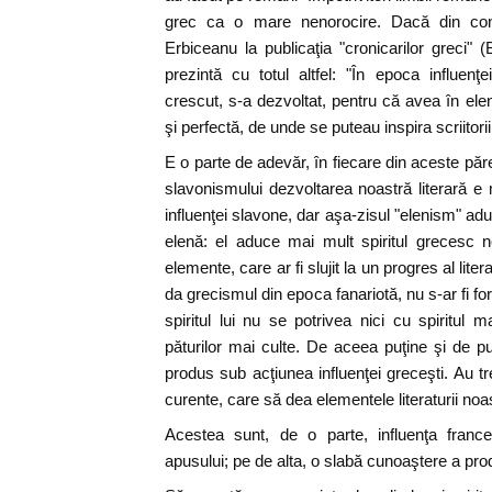
grec ca o mare nenorocire. Dacă din contr
Erbiceanu la publicaţia "cronicarilor greci" 
prezintă cu totul altfel: "În epoca influenţ
crescut, s-a dezvoltat, pentru că avea în ele
şi perfectă, de unde se puteau inspira scriitori
E o parte de adevăr, în fiecare din aceste pă
slavonismului dezvoltarea noastră literară 
influenţei slavone, dar aşa-zisul "elenism" ad
elenă: el aduce mai mult spiritul grecesc n
elemente, care ar fi slujit la un progres al lite
da grecismul din epoca fanariotă, nu s-ar fi for
spiritul lui nu se potrivea nici cu spiritul 
păturilor mai culte. De aceea puţine şi de puţ
produs sub acţiunea influenţei greceşti. Au tre
curente, care să dea elementele literaturii no
Acestea sunt, de o parte, influenţa francez
apusului; pe de alta, o slabă cunoaştere a pro