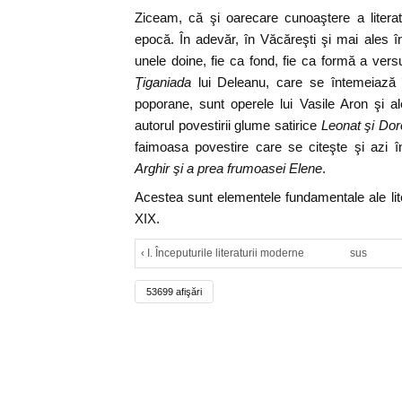
Ziceam, că şi oarecare cunoaştere a litera
epocă. În adevăr, în Văcăreşti şi mai ales 
unele doine, fie ca fond, fie ca formă a versu
Ţiganiada
lui Deleanu, care se întemeiază î
poporane, sunt operele lui Vasile Aron şi al
autorul povestirii glume satirice
Leonat şi Dor
faimoasa povestire care se citeşte şi azi 
Arghir şi a prea frumoasei Elene
.
Acestea sunt elementele fundamentale ale lite
XIX.
‹ I. Începuturile literaturii moderne
sus
53699 afişări