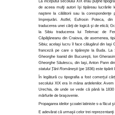
La începutul secolului XIX erau puţine tipografi
de aceea mulţi autori îşi tipăreau lucrările 
naştere la călătorii sau la corespondenţe
împrejurări. Astfel, Eufrosin Poteca, din
traducerea unei cărţi de logică şi de etică; G
la Sibiu traducerea lui
Telemac
de Fen
Căpăţâneanu din Craiova, de asemenea, tipăr
Sibiu; acelaşi lucru îl face călugărul din Ia
franceză pe care o tipăreşte la Buda. La Si
Gheorghe Ioanid din Bucureşti, Ion Gherasi
Gheorghe Săulescu, din Iaşi, Anton Pann din
statului Ţării Româneşti
(pe 1836) este tipărit 
În legătură cu tipografia a fost comerţul cărţ
secolului XIX era în mâna ardelenilor. Avem
Urechia, de unde se vede că până la 1830 c
mărfurile de braşovenie.
Propagarea ideilor şcoalei latiniste s-a făcut şi 
E adevărat că urmaşii celor trei reprezentanţi a