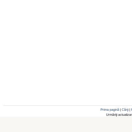
Prima pagină
|
Cărţi
|
Urmăriţi actualiza