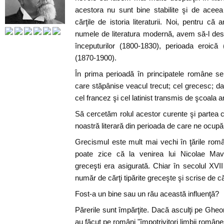
acestora nu sunt bine stabilite şi de aceea
cărţile de istoria literaturii. Noi, pentru că 
numele de literatura modernă, avem să-l desp
începuturilor (1800-1830), perioada eroică 
(1870-1900).
În prima perioadă în principatele române se
care stăpânise veacul trecut; cel grecesc; dar
cel francez şi cel latinist transmis de şcoala 
Să cercetăm rolul acestor curente şi partea c
noastră literară din perioada de care ne ocup
Grecismul este mult mai vechi în ţările rom
poate zice că la venirea lui Nicolae Mavr
greceşti era asigurată. Chiar în secolul XV
număr de cărţi tipărite greceşte şi scrise de c
Fost-a un bine sau un rău această influenţă?
Părerile sunt împărţite. Dacă asculţi pe Gheo
au făcut pe români "împotrivitori limbii româneş