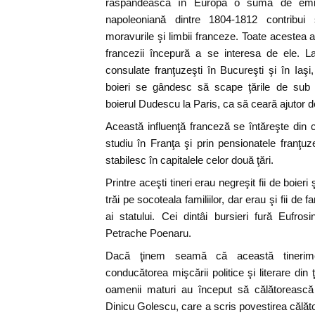
răspândească în Europa o sumă de emigr
napoleoniană dintre 1804-1812 contribui ş
moravurile şi limbii franceze. Toate acestea a
francezii începură a se interesa de ele. L
consulate franţuzeşti în Bucureşti şi în Ia
boieri se gândesc să scape ţările de sub s
boierul Dudescu la Paris, ca să ceară ajutor d
Această influenţă franceză se întăreşte din c
studiu în Franţa şi prin pensionatele franţuz
stabilesc în capitalele celor două ţări.
Printre aceşti tineri erau negreşit fii de boier
trăi pe socoteala familiilor, dar erau şi fii de f
ai statului. Cei dintâi bursieri fură Eufro
Petrache Poenaru.
Dacă ţinem seamă că această tinerime
conducătorea mişcării politice şi literare di
oamenii maturi au început să călătorească 
Dinicu Golescu, care a scris povestirea călăto