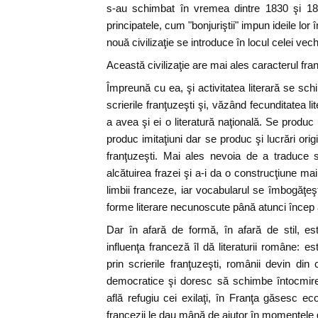
s-au schimbat în vremea dintre 1830 şi 185
principatele, cum "bonjuriştii" impun ideile lor 
nouă civilizaţie se introduce în locul celei vech
Această civilizaţie are mai ales caracterul fra
Împreună cu ea, şi activitatea literară se s
scrierile franţuzeşti şi, văzând fecunditatea li
a avea şi ei o literatură naţională. Se produ
produc imitaţiuni dar se produc şi lucrări origin
franţuzeşti. Mai ales nevoia de a traduce si
alcătuirea frazei şi a-i da o construcţiune mai 
limbii franceze, iar vocabularul se îmbogăţeş
forme literare necunoscute până atunci încep a
Dar în afară de formă, în afară de stil, e
influenţa franceză îl dă literaturii române: es
prin scrierile franţuzeşti, românii devin din
democratice şi doresc să schimbe întocmirea 
află refugiu cei exilaţi, în Franţa găsesc ecou
francezii le dau mână de ajutor în momentele 