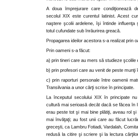
A doua împrejurare care condiţionează dez
secolul XIX este curentul latinist. Acest c
naştere şcolii ardelene, îşi întinde influenţa
totul cufundate sub înrâurirea greacă.
Propagarea ideilor acestora s-a realizat prin oa
Prin oameni s-a făcut:
a) prin tineri care au mers să studieze şcolile
b) prin profesori care au venit de peste munţi î
c) prin raporturi personale între oamenii maturi
Transilvania a unor cărţi scrise în principate.
La începutul secolului XIX în principate n
cultură mai serioasă decât dacă se făcea în l
erau peste tot şi mai bine plătiţi, aveau rol 
mai învăţaţi; au fost unii care au făcut lucrăr
greceşti, ca Lambru Fotiadi, Vardalah, Comit
redusă la citire şi scriere şi la lectura cărţilor