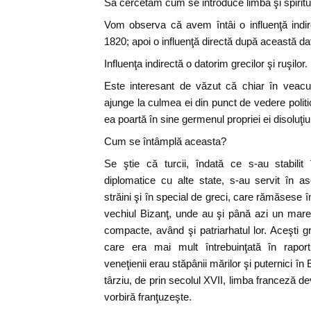
Să cercetăm cum se introduce limba şi spiritu
Vom observa că avem întâi o influenţă indir
1820; apoi o influenţă directă după această da
Influenţa indirectă o datorim grecilor şi ruşilor.
Este interesant de văzut că chiar în veacu
ajunge la culmea ei din punct de vedere politi
ea poartă în sine germenul propriei ei disoluţi
Cum se întâmplă aceasta?
Se ştie că turcii, îndată ce s-au stabilit
diplomatice cu alte state, s-au servit în 
străini şi în special de greci, care rămăsese
vechiul Bizanţ, unde au şi până azi un mare 
compacte, având şi patriarhatul lor. Aceşti gr
care era mai mult întrebuinţată în raport
veneţienii erau stăpânii mărilor şi puternici în 
târziu, de prin secolul XVII, limba franceză d
vorbiră franţuzeşte.