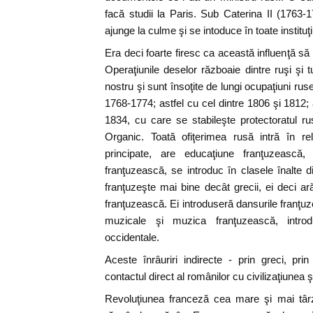
facă studii la Paris. Sub Caterina II (1763-
ajunge la culme şi se intoduce în toate instituţ
Era deci foarte firesc ca această influenţă să
Operaţiunile deselor războaie dintre ruşi şi
nostru şi sunt însoţite de lungi ocupaţiuni ruse
1768-1774; astfel cu cel dintre 1806 şi 1812; 
1834, cu care se stabileşte protectoratul r
Organic. Toată ofiţerimea rusă intră în rela
principate, are educaţiune franţuzească, 
franţuzească, se introduc în clasele înalte d
franţuzeşte mai bine decât grecii, ei deci a
franţuzească. Ei introduseră dansurile franţuz
muzicale şi muzica franţuzească, intro
occidentale.
Aceste înrâuriri indirecte - prin greci, prin
contactul direct al românilor cu civilizaţiunea ş
Revoluţiunea franceză cea mare şi mai târz