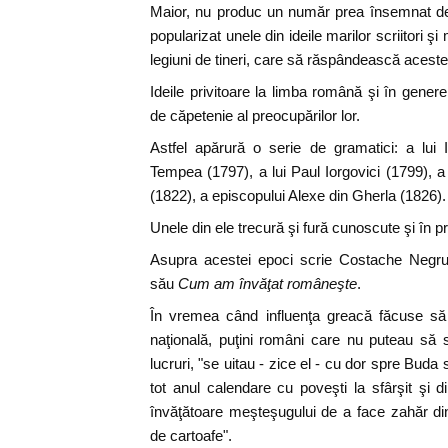
Maior, nu produc un număr prea însemnat de 
popularizat unele din ideile marilor scriitori şi 
legiuni de tineri, care să răspândească aceste 
Ideile privitoare la limba română şi în genere
de căpetenie al preocupărilor lor.
Astfel apărură o serie de gramatici: a lui
Tempea (1797), a lui Paul Iorgovici (1799), a
(1822), a episcopului Alexe din Gherla (1826).
Unele din ele trecură şi fură cunoscute şi în pr
Asupra acestei epoci scrie Costache Negruzz
său
Cum am învăţat româneşte
.
În vremea când influenţa greacă făcuse să
naţională, puţini români care nu puteau să
lucruri, "se uitau - zice el - cu dor spre Bud
tot anul calendare cu poveşti la sfârşit şi
învăţătoare meşteşugului de a face zahăr di
de cartoafe".