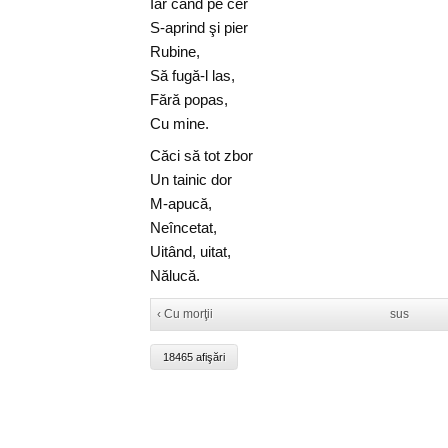
Iar când pe cer
S-aprind şi pier
Rubine,
Să fugă-l las,
Fără popas,
Cu mine.
Căci să tot zbor
Un tainic dor
M-apucă,
Neîncetat,
Uitând, uitat,
Nălucă.
‹ Cu morţii
sus
18465 afişări