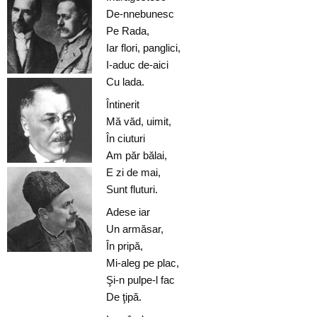
De-nnebunesc
Pe Rada,
Iar flori, panglici,
I-aduc de-aici
Cu lada.
Întinerit
Mă văd, uimit,
În ciuturi
Am păr bălai,
E zi de mai,
Sunt fluturi.
Adese iar
Un armăsar,
În pripă,
Mi-aleg pe plac,
Şi-n pulpe-l fac
De ţipă.