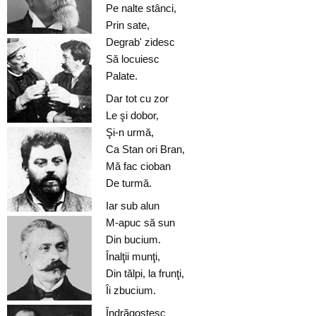
Pe nalte stânci,
Prin sate,
Degrab' zidesc
Să locuiesc
Palate.
Dar tot cu zor
Le şi dobor,
Şi-n urmă,
Ca Stan ori Bran,
Mă fac cioban
De turmă.
Iar sub alun
M-apuc să sun
Din bucium.
Înalţii munţi,
Din tălpi, la frunţi,
Îi zbucium.
Îndrăgostesc