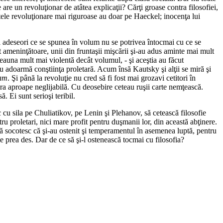
e are un revoluţionar de atâtea explicaţii? Cărţi groase contra filosofiei,
ritele revoluţionare mai riguroase au doar pe Haeckel; inocenţa lui
 Şi adeseori ce se spunea în volum nu se potrivea întocmai cu ce se
t ameninţătoare, unii din fruntaşii mişcării şi-au adus aminte mai mult
tdeauna mult mai violentă decât volumul, - şi aceştia au făcut
nu adoarmă conştiinţa proletară. Acum însă Kautsky şi alţii se miră şi
ram
. Şi până la revoluţie nu cred să fi fost mai grozavi cetitori în
era aproape neglijabilă. Cu deosebire ceteau ruşii carte nemţească.
. Ei sunt serioşi teribil.
c cu sila pe Chuliatikov, pe Lenin şi Plehanov, să cetească filosofie
tru proletari, nici mare profit pentru duşmanii lor, din această abţinere.
 să socotesc că şi-au ostenit şi temperamentul în asemenea luptă, pentru
e prea des. Dar de ce să şi-l ostenească tocmai cu filosofia?