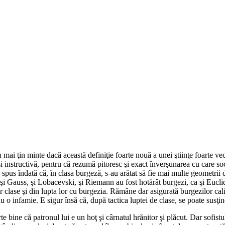
mai ţin minte dacă această definiţie foarte nouă a unei ştiinţe foarte ve
şi instructivă, pentru că rezumă pitoresc şi exact înverşunarea cu care soci
pus îndată că, în clasa burgeză, s-au arătat să fie mai multe geometrii deo
şi Gauss, şi Lobacevski, şi Riemann au fost hotărât burgezi, ca şi Euclid;
or clase şi din lupta lor cu burgezia. Rămâne dar asigurată burgezilor cal
 o infamie. E sigur însă că, după tactica luptei de clase, se poate susţine
rte bine că patronul lui e un hoţ şi cârnatul hrănitor şi plăcut. Dar sofi