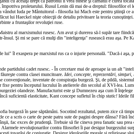
 gândi cu acelaşi drept că patronul îi vrea binele şi cârnatul e curea toca
 împotriva proletarului. Rusul Lenin dă mai de-a dreptul: filosofilor el l
 vândut Iuda pe Mântuitorul - filosofia lui Mach este pentru ştiinţă ce a
făcut lui Haeckel nişte obiecţii de detaliu privitoare la teoria cunoştinţei
rbinte a fruntaşilor revoluţiei ruse.
Maistru al marxismului rusesc. Am avut şi durerea să-l supăr tare fiind
într-însul. Şi mi se pare că mulţi din "inteligenţa" rusească erau aşa. Pe K
le lui" îl exaspera pe marxistul rus ca o injurie personală. "Dacă-i aşa, 
de partidului cadet rusesc. - În cercetare mai de aproape ia un alt "intel
e făureşte contra clasei muncitoare.
Idei, concepte, reprezentări, simţuri,
ne convenţionale, inventate de conspiraţia burgeză. Şi, de pildă, sistemul
 fixe pentru începutul lucrului în atelierele din secolul al XVI-lea. Lum
ea burgeziei olandeze. Manufacturist este şi Dumnezeu aşa cum îl înţeleg
ncă suficientă elasticitate, Kant concepe sufletul în chip
static!
Ideile fi
osofia burgeză în şase săptămâni. Socotind rezultatul, putem zice că timpu
i de ce a scris o carte de peste patru sute de pagini despre dânsa? Fără 
dânşii, fac exces de prudenţă. Trebuie să fie cineva prea fanatic sau prea
. Alarmele revoluţionarilor contra filosofiei îi par desigur burgezului su
ceşti tovarăşi de conjuraţie. Desigur ideologiile morale şi religioase sluj