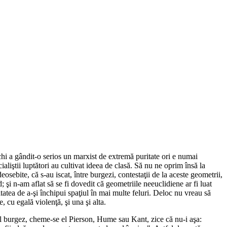
chi a gândit-o serios un marxist de extremă puritate ori e numai
aliştii luptători au cultivat ideea de clasă. Să nu ne oprim însă la
sebite, că s-au iscat, între burgezi, contestaţii de la aceste geometrii,
 şi n-am aflat să se fi dovedit că geometriile neeuclidiene ar fi luat
itatea de a-şi închipui spaţiul în mai multe feluri. Deloc nu vreau să
, cu egală violenţă, şi una şi alta.
stul burgez, cheme-se el Pierson, Hume sau Kant, zice că nu-i aşa: