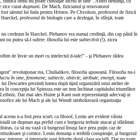
tă, fiindcă omul nu poate cunoaşte lucrul în sine". Astfel denunţă, cu
e zice curat
duşmani
. De Mach, fizicianul şi renovatorul
 fost sărutul lui Iuda pentru Hristos. Pe Chvolson, profesorul de fizică
. Haeckel, profesorul de biologie care a dezlegat, în sfârşit, toate
că nu credeam în Haeckel. Plehanov era numai credinţă, din cap până în
ant nu putea să-l sufere: filosofia lui este
subiectivă (!)
, zicea
poftim de învie un mort cu intelectul d-tale!" - şi Plehanov râdea
igent" revoluţionar rus, Chuliatikov, filosofia apuseană. Filosofia nu-i
 lucru în sine, fenomene, subiecte, obiecte, atribute, energii,
toate
 lui Descartes prezintă lumea după tipul organizării unui atelier de
ea în concepţia lui Spinoza este un imn închinat capitalului triumfător
e Leibniz. Dar mai ales Hume şi Kant sunt reprezentanţii adecvaţi ai
losofice ale lui Mach şi ale lui Wundt simbolizează organizaţia
l acesta n-a fost prea scurt; ca filosof, Lenin are evident vârsta
îndoială un duşman aşa perfid cum e burgezia trebuie atacat şi sfărâmat
 distras, ca să nu vază că burgezul însuşi face prea puţin caz de
rprinzătoare şi comice. Lenin denunţa o teribilă conspiraţie, şi burgezul
esc interese, şi interesele sunt felurite după clasa socială. Dar nu toate