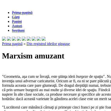
Prima pagină
Cărţi
Pagini
Autori
Secţiuni
Prima pagină
»
Din registrul ideilor gingaşe
Marxism amuzant
"Geometria, aşa cum se învaţă, este ştiinţa ideii
burgeze
de spaţiu". Nu 
invenţia unui adversar caricaturist. Oricum ar fi, ea ni se pare plăcută 
formula aceasta care pare glumeaţă. De dragul dreptăţii numai, trebuie s
că prin urmare burgezii au mai multe şi diverse idei de spaţiu. Fiindcă 
naştere în alte clase sociale, ca produse necesare şi specifice ale acest
hotărăsc dacă această varietate în gândirea acelei clase este un merit sau
"Lucrătorul care mănâncă cârnaţi şi primeşte cinci franci pe zi ştie foa