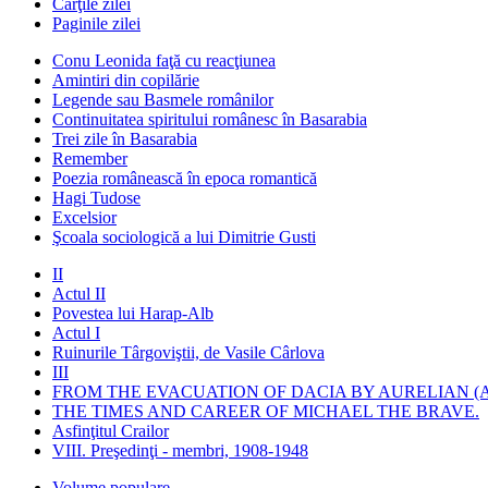
Cărţile zilei
Paginile zilei
Conu Leonida faţă cu reacţiunea
Amintiri din copilărie
Legende sau Basmele românilor
Continuitatea spiritului românesc în Basarabia
Trei zile în Basarabia
Remember
Poezia românească în epoca romantică
Hagi Tudose
Excelsior
Şcoala sociologică a lui Dimitrie Gusti
II
Actul II
Povestea lui Harap-Alb
Actul I
Ruinurile Târgoviştii, de Vasile Cârlova
III
FROM THE EVACUATION OF DACIA BY AURELIAN (A
THE TIMES AND CAREER OF MICHAEL THE BRAVE.
Asfinţitul Crailor
VIII. Preşedinţi - membri, 1908-1948
Volume populare