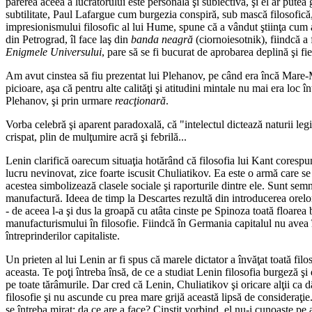
părerea aceea a lucrătorului este personală şi subiectivă, şi el ar putea
subtilitate, Paul Lafargue cum burgezia conspiră, sub mască filosofică,
impresionismului filosofic al lui Hume, spune că a vândut ştiinţa cum a
din Petrograd, îl face laş din
banda neagră
(ciornoiesotnik), fiindcă a 
Enigmele Universului
, pare să se fi bucurat de aprobarea deplină şi fie
Am avut cinstea să fiu prezentat lui Plehanov, pe când era încă Mare-
picioare, aşa că pentru alte calităţi şi atitudini mintale nu mai era loc 
Plehanov, şi prin urmare
reacţionară
.
Vorba celebră şi aparent paradoxală, că "intelectul dictează naturii legi
crispat, plin de mulţumire acră şi febrilă...
Lenin clarifică oarecum situaţia hotărând că filosofia lui Kant corespun
lucru nevinovat, zice foarte iscusit Chuliatikov. Ea este o armă care s
acestea simbolizează clasele sociale şi raporturile dintre ele. Sunt sem
manufactură. Ideea de timp la Descartes rezultă din introducerea orelor
- de aceea l-a şi dus la groapă cu atâta cinste pe Spinoza toată floar
manufacturismului în filosofie. Fiindcă în Germania capitalul nu avea î
întreprinderilor capitaliste.
Un prieten al lui Lenin ar fi spus că marele dictator a învăţat toată fil
aceasta. Te poţi întreba însă, de ce a studiat Lenin filosofia burgeză ş
pe toate tărâmurile. Dar cred că Lenin, Chuliatikov şi oricare alţii ca 
filosofie şi nu ascunde cu prea mare grijă această lipsă de consideraţie
se întreba mirat: da ce are a face? Cinstit vorbind, el nu-i cunoaşte pe a