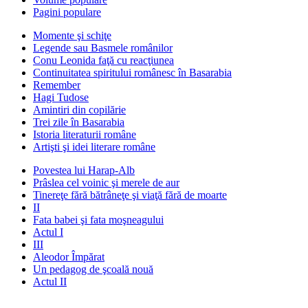
Pagini populare
Momente şi schiţe
Legende sau Basmele românilor
Conu Leonida faţă cu reacţiunea
Continuitatea spiritului românesc în Basarabia
Remember
Hagi Tudose
Amintiri din copilărie
Trei zile în Basarabia
Istoria literaturii române
Artişti şi idei literare române
Povestea lui Harap-Alb
Prâslea cel voinic şi merele de aur
Tinereţe fără bătrâneţe şi viaţă fără de moarte
II
Fata babei şi fata moşneagului
Actul I
III
Aleodor Împărat
Un pedagog de şcoală nouă
Actul II