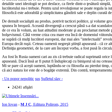
detaliile unei ideologii se pot desface, ca firele dintr-o ţesătură simplă,
lucrătorului nu-i trebuie. Pentru uzul revoluţionar se poate regula la iu
filosofică este adorabilă şi simplicitatea gândirii sale e deplin curată de 
De demult socialiştii au produs, potrivit tacticei politice, şi volume g
spunea în broşură. Această divergenţă a crescut până s-a dat scandalos p
de ce era în volum, au luat atitudini moderate şi au proclamat metode pa
bolşevismul. Câtă vreme criza cea mare era încă de domeniul viitorului d
se supără că mulţi lucrători europeni, dar mai ales "intelectualii" revol
Europa decât ruşii. Ceteau oamenii negreşit
ştiinţă
apuseană - că ce alt
Definiţia geometriei, de la care am început vorba, a fost pusă în circulaţ
Au fost în Rusia oameni cari au zis că trebuie radical suprimată orice l
apuseană. Dacă însă ar fi putut fi înduplecaţi cu binişorul să nu cetească
Mi se pare că aceşti oameni, luptându-se cu filosofia au pierdut timp, 
că aici natura lor este de o bogăţie extremă. Din contră, temperamentul 
‹ Un popor nepolitic
sus
Sufletul slav ›
24241 afişări
Ion Iovan
-
M J C
, Editura Polirom, 2015