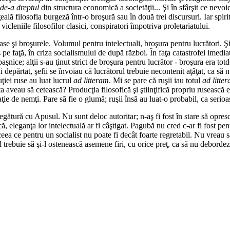
de-a dreptul
din structura economică a societăţii... Şi în sfârşit ce nevoi
ţeală filosofia burgeză într-o broşură sau în două trei discursuri. Iar spi
vicleniile filosofilor clasici, conspiratori împotriva proletariatului.
roase şi broşurele. Volumul pentru intelectuali, broşura pentru lucrători.
e faţă, în criza socialismului de după război. În faţa catastrofei imedia
şnice; alţii s-au ţinut strict de broşura pentru lucrător - broşura era to
epărtat, şefii se învoiau că lucrătorul trebuie necontenit aţâţat, ca să 
uţiei ruse au luat lucrul
ad litteram
. Mi se pare că ruşii iau totul
ad litte
a aveau să cetească? Producţia filosofică şi ştiinţifică propriu rusească 
ie de nemţi. Pare să fie o glumă; ruşii însă au luat-o probabil, ca serioasă
egătură cu Apusul. Nu sunt deloc autoritar; n-aş fi fost în stare să opres
, eleganţa lor intelectuală ar fi câştigat. Pagubă nu cred c-ar fi fost pen
ceea ce pentru un socialist nu poate fi decât foarte regretabil. Nu vreau
trebuie să şi-l ostenească asemene firi, cu orice preţ, ca să nu debordez