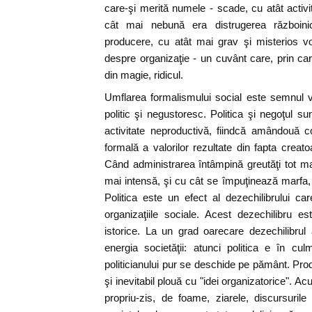
care-şi merită numele - scade, cu atât activi
cât mai nebună era distrugerea războini
producere, cu atât mai grav şi misterios vo
despre organizaţie - un cuvânt care, prin c
din magie, ridicul.
Umflarea formalismului social este semnul 
politic şi negustoresc. Politica şi negoţul s
activitate neproductivă, fiindcă amândouă 
formală a valorilor rezultate din fapta creato
Când administrarea întâmpină greutăţi tot mai
mai intensă, şi cu cât se împuţinează marfa, 
Politica este un efect al dezechilibrului ca
organizaţiile sociale. Acest dezechilibru e
istorice. La un grad oarecare dezechilibru
energia societăţii: atunci politica e în culme
politicianului pur se deschide pe pământ. Pro
şi inevitabil plouă cu "idei organizatorice". Ac
propriu-zis, de foame, ziarele, discursuril