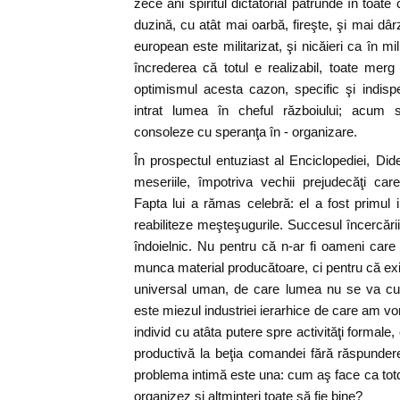
zece ani spiritul dictatorial pătrunde în toat
duzină, cu atât mai oarbă, fireşte, şi mai dâr
european este militarizat, şi nicăieri ca în mi
încrederea că totul e realizabil, toate mer
optimismul acesta cazon, specific şi indispen
intrat lumea în cheful războiului; acum
consoleze cu speranţa în - organizare.
În prospectul entuziast al Enciclopediei, Did
meseriile, împotriva vechii prejudecăţi car
Fapta lui a rămas celebră: el a fost primul i
reabiliteze meşteşugurile. Succesul încercării
îndoielnic. Nu pentru că n-ar fi oameni care 
munca material producătoare, ci pentru că exi
universal uman, de care lumea nu se va cur
este miezul industriei ierarhice de care am vo
individ cu atâta putere spre activităţi formale
productivă la beţia comandei fără răspunde
problema intimă este una: cum aş face ca totd
organizez şi altminteri toate să fie bine?