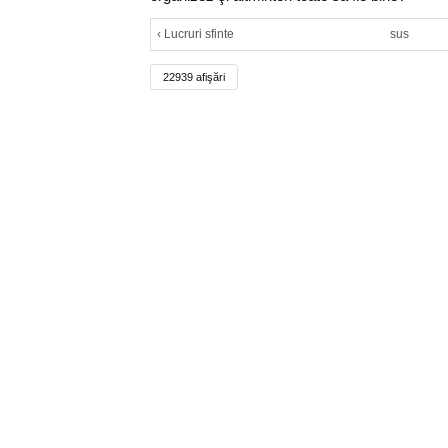
‹ Lucruri sfinte
sus
22939 afişări