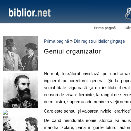
Prima pagină
Căr
Prima pagină
»
Din registrul ideilor gingaşe
Geniul organizator
Normal, lucrătorul invidiază pe contramais
inginerul pe directorul general. Şi la po
sociabilitate viguroasă şi cu instituţii libera
ceasuri de visare fierbinte, la rangul de secreta
de ministru, suprema ademenire a vieţii demo
Care este sensul şi valoarea invidiei ierarhice
De când neîndurata ironie istorică l-a adu
mândră izolare, până în gurile tuturor automa