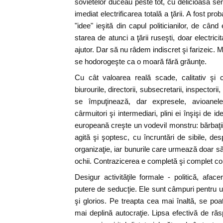
sovietelor duceau peste tot, cu delicioasă se
imediat electrificarea totală a ţării. A fost pro
"idee" ieşită din capul politicianilor, de când 
starea de atunci a ţării ruseşti, doar electrici
ajutor. Dar să nu râdem indiscret şi farizeic. 
se hodorogeşte ca o moară fără grăunţe.
Cu cât valoarea reală scade, calitativ şi c
biurourile, directorii, subsecretarii, inspectorii
se împuţinează, dar expresele, avioanel
cârmuitori şi intermediari, plini ei înşişi de id
europeană creşte un vodevil monstru: bărbaţii
agită şi şoptesc, cu încruntări de sibile, de
organizaţie, iar bunurile care urmează doar s
ochii. Contrazicerea e completă şi complet c
Desigur activităţile formale - politică, afac
putere de seducţie. Ele sunt câmpuri pentru un
şi glorios. Pe treapta cea mai înaltă, se p
mai deplină autocraţie. Lipsa efectivă de ră