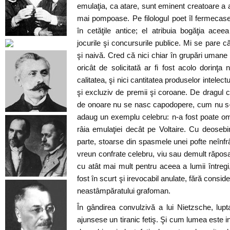
emulaţia, ca atare, sunt eminent creatoare a a
mai pompoase. Pe filologul poet îl fermecase r
în cetăţile antice; el atribuia bogăţia aceea r
jocurile şi concursurile publice. Mi se pare c
şi naivă. Cred că nici chiar în grupări umane 
oricât de solicitată ar fi fost acolo dorinţa 
calitatea, şi nici cantitatea produselor intelect
şi excluziv de premii şi coroane. De dragul cu
de onoare nu se nasc capodopere, cum nu s-ar
adaug un exemplu celebru: n-a fost poate om
râia emulaţiei decât pe Voltaire. Cu deosebir
parte, stoarse din spasmele unei pofte neînfr
vreun confrate celebru, viu sau demult răposat. 
cu atât mai mult pentru aceea a lumii întregi
fost în scurt şi irevocabil anulate, fără conside
neastâmpăratului grafoman.
În gândirea convulzivă a lui Nietzsche, lup
ajunsese un tiranic fetiş. Şi cum lumea este i