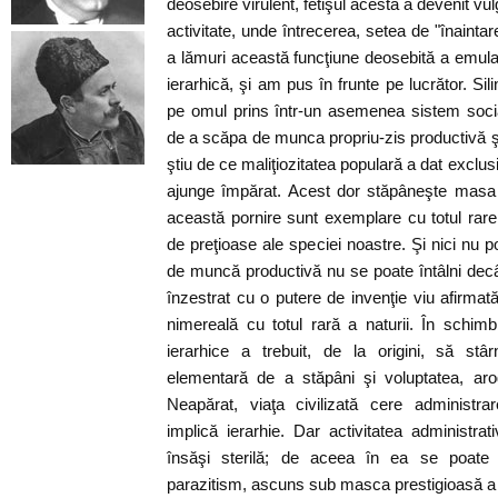
deosebire virulent, fetişul acesta a devenit vulg
activitate, unde întrecerea, setea de "înaintare
a lămuri această funcţiune deosebită a emulaţ
ierarhică, şi am pus în frunte pe lucrător. Si
pe omul prins într-un asemenea sistem soci
de a scăpa de munca propriu-zis productivă ş
ştiu de ce maliţiozitatea populară a dat exclusi
ajunge împărat. Acest dor stăpâneşte masa 
această pornire sunt exemplare cu totul rare
de preţioase ale speciei noastre. Şi nici nu po
de muncă productivă nu se poate întâlni decât
înzestrat cu o putere de invenţie viu afirmată
nimereală cu totul rară a naturii. În schimb 
ierarhice a trebuit, de la origini, să stâ
elementară de a stăpâni şi voluptatea, aro
Neapărat, viaţa civilizată cere administra
implică ierarhie. Dar activitatea administra
însăşi sterilă; de aceea în ea se poate
parazitism, ascuns sub masca prestigioasă a p