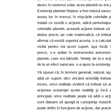
atunci în sistemul solar, acea planetă nu era 
Existenţa planetei Neptun a fost indusă oarec
aveau loc în mersul, în mişcările celorlalte 
îndată ce există o acţiune, adică perturbaţiu
celorlalte planete, această acţiune trebuie să
dedus precis, pe cale matematică, că trebui
afirmat că există suportul acesta, s-a calculat
vizibil pentru noi acest suport, aşa încât
precis, s-a arătat în instrumentul astrono
planete, care era bănuită. Vedeţi, de la o acţ
de la un efect oarecare, s-a ajuns la existenţa
Vă spusei că, în termeni generali, natural, aşa
aibă un suport, deci oricărei activităţi trebu
invers, orice realitate evident că trebuie să 
acţiunea existenţei acelei realităţi şi încă 
principial, orice realitate poate să aibă o ac
sunt datoare să ajungă la cunoştinţa noastră?
poate defini în funcţiune de acţiune, dar pract