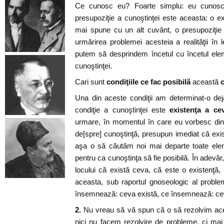
Ce cunosc eu? Foarte simplu: eu cunosc
presupoziţie a cunoştinţei este aceasta: o 
mai spune cu un alt cuvânt, o presupoziţie a
urmărirea problemei acesteia a realităţii în 
putem să desprindem încetul cu încetul eleme
cunoştinţei.
Cari sunt
condiţiile ce fac posibilă
această
Una din aceste condiţii am determinat-o dej
condiţie a cunoştinţei este
existenţa a ce
urmare, în momentul în care eu vorbesc din
de[spre] cunoştinţă, presupun imediat că exi
aşa o să căutăm noi mai departe toate ele
pentru ca cunoştinţa să fie posibilă. În adev
locului că există ceva, că este o existenţă, 
aceasta, sub raportul gnoseologic al probleme
însemnează: ceva există, ce însemnează: ce
2.
Nu vreau să vă spun că o să rezolvim a
nici nu facem rezolvire de probleme, ci ma