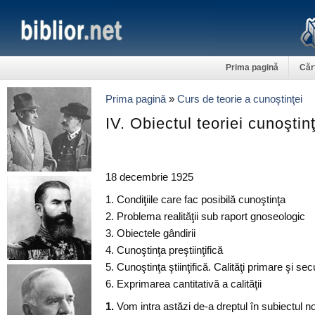
Prima pagină
Căr
Prima pagină
»
Curs de teorie a cunoştinţei
IV. Obiectul teoriei cunoştin
18 decembrie 1925
1. Condiţiile care fac posibilă cunoştinţa
2. Problema realităţii sub raport gnoseologic
3. Obiectele gândirii
4. Cunoştinţa preştiinţifică
5. Cunoştinţa ştiinţifică. Calităţi primare şi se
6. Exprimarea cantitativă a calităţii
1.
Vom intra astăzi de-a dreptul în subiectul no