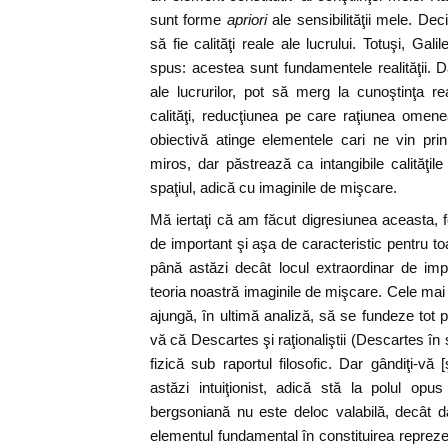
sunt forme
apriori
ale sensibilităţii mele. Deci
să fie calităţi reale ale lucrului. Totuşi, Gali
spus: acestea sunt fundamentele realităţii. D
ale lucrurilor, pot să merg la cunoştinţa rea
calităţi, reducţiunea pe care raţiunea omen
obiectivă atinge elementele cari ne vin pri
miros, dar păstrează ca intangibile calităţile
spaţiul, adică cu imaginile de mişcare.
Mă iertaţi că am făcut digresiunea aceasta, 
de important şi aşa de caracteristic pentru t
până astăzi decât locul extraordinar de imp
teoria noastră imaginile de mişcare. Cele mai v
ajungă, în ultimă analiză, să se fundeze tot 
vă că Descartes şi raţionaliştii (Descartes în
fizică sub raportul filosofic. Dar gândiţi-vă
astăzi intuiţionist, adică stă la polul opus 
bergsoniană nu este deloc valabilă, decât 
elementul fundamental în constituirea repreze