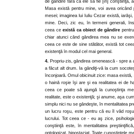
de gândire fără ca ele să fie [în] conştiinţă,
Masa există pentru mine, voi avea oricând 
mesei; imaginea lui Iuliu Cezar există, iarăşi,
mine. Deci, zic eu, în termeni generali, î
ceea ce
există ca obiect de gândire
pentru
chiar atunci când gândirea mea nu se exerci
ceea ce este de sine stătător, există tot ce
existenţă în modul cel mai general.
4.
Propriu-zis, gândirea omenească - spre a 
a făcut alt drum. Ia gândiţi-vă la cum socoteşt
înconjoară. Omul obicinuit zice: masa există, 
o haină roşie îşi are şi ea realitatea ei de ha
ceea ce poate să ajungă la cunoştinţa me
realitate, este o existenţă; şi anume, aşa cu
simplu nici nu se gândeşte, în mentalitatea pr
un lucru roşu, este pentru că eu îl văd roşu.
lucrului. Tot ceea ce - eu aş zice, psihologi
conştiinţă este, în mentalitatea preştiinţifi
ontologizat, hipostaziat. Toate cunoştinţele m