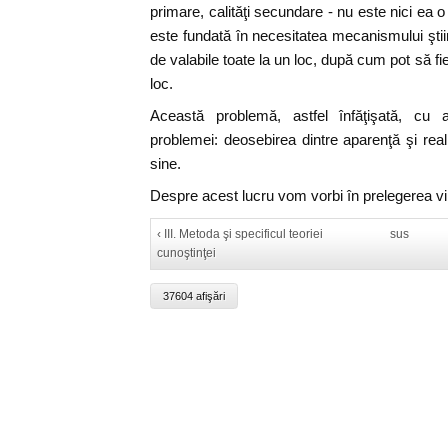
primare, calităţi secundare - nu este nici ea o 
este fundată în necesitatea mecanismului ştiinţi
de valabile toate la un loc, după cum pot să fie
loc.
Această problemă, astfel înfăţişată, cu a
problemei: deosebirea dintre aparenţă şi reali
sine.
Despre acest lucru vom vorbi în prelegerea vi
‹ III. Metoda şi specificul teoriei
sus
cunoştinţei
37604 afişări