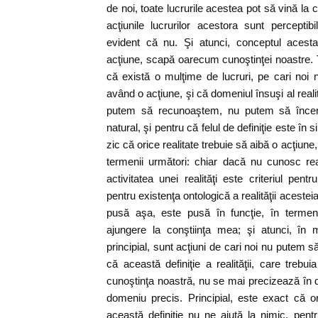
de noi, toate lucrurile acestea pot să vină la 
acţiunile lucrurilor acestora sunt percepti
evident că nu. Şi atunci, conceptul acesta a
acţiune, scapă oarecum cunoştinţei noastre.
că există o mulţime de lucruri, pe cari noi 
având o acţiune, şi că domeniul însuşi al realit
putem să recunoaştem, nu putem să încercu
natural, şi pentru că felul de definiţie este în
zic că orice realitate trebuie să aibă o acţiun
termenii următori: chiar dacă nu cunosc reali
activitatea unei realităţi este criteriul pent
pentru existenţa ontologică a realităţii aceste
pusă aşa, este pusă în funcţie, în termen
ajungere la conştiinţa mea; şi atunci, în
principial, sunt acţiuni de cari noi nu putem 
că această definiţie a realităţii, care trebui
cunoştinţa noastră, nu se mai precizează în 
domeniu precis. Principial, este exact că or
această definiţie nu ne ajută la nimic, pen