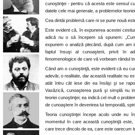
cunoştinţei - pentru că acesta este sensul cur
datele cele mai generale, a problemelor teoriei
Cea dintâi problemă care ni se pune nouă este
Este evident că, în expunerea acestei cestiun
adică nu o să începem să spunem: „Cunoş
expunem o analiză plecând, după cum am ind
faptul însuşi al cunoaşterii, privit în a
fenomenologice de care vă vorbeam rândul tr
Când am o cunoştinţă, este evident că eu cu
adevăr, o realitate, dar această realitate nu est
atât întru cât iese din ea însăşi şi se rap
Vasăzică, cunoaşterea pură şi simplă nu in
teoriei cunoştinţei; ea indică cel mult o probl
de cunoaştere în devenirea lui temporală, spiri
Teoria cunoştinţei începe acolo unde eu î
momentul în care această cunoştinţă este, p
care trece dincolo de ea, care este oarecum t