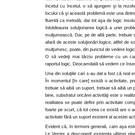
încetul cu încetul, o să ajungem şi la rezolv
locului că şi această problemă este una dintre
fluentă ca metodă, dar tot aşa de logic inso
întotdeauna soluţionarea logică a unei prob
mulţumească. Dar, pe de altă parte, trebuie
afară de aceste soluţionări logice, altfel de so
mulţumesc, poate, din punctul de vedere logic, d
O să vedeţi mai târziu probleme cu un cara
raportul logic. Deocamdată să vedem ce înse
Una din soluţiile cari s-au dat a fost că real e
În momentul [în care] există o activitate, 
trebuie să aibă un suport, trebuie să aibă un 
bine, substratul oricărei activităţi este o reali
realitatea se poate defini prin activitate c
foarte pe scurt, că tot ceea ce există are o a
activitate fără un suport existent al acestei acti
Evident că, în termeni generali, cam aşa este.
Le Verrier a descoperit existenţa ultimei p