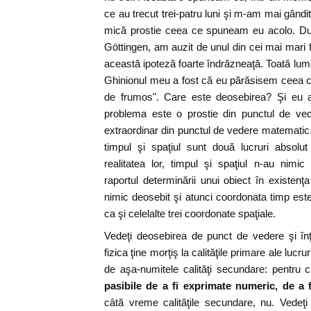
ce au trecut trei-patru luni şi m-am mai gând
mică prostie ceea ce spuneam eu acolo. Du
Göttingen, am auzit de unul din cei mai mari 
această ipoteză foarte îndrăzneaţă. Toată lum
Ghinionul meu a fost că eu părăsisem ceea ce
de frumos". Care este deosebirea? Şi eu am 
problema este o prostie din punctul de vede
extraordinar din punctul de vedere matematic.
timpul şi spaţiul sunt două lucruri absolu
realitatea lor, timpul şi spaţiul n-au nim
raportul determinării unui obiect în existenţa
nimic deosebit şi atunci coordonata timp este
ca şi celelalte trei coordonate spaţiale.
Vedeţi deosebirea de punct de vedere şi în
fizica ţine morţiş la calităţile primare ale lucru
de aşa-numitele calităţi secundare: pentru
pasibile de a fi exprimate numeric, de a f
câtă vreme calităţile secundare, nu. Vedeţi