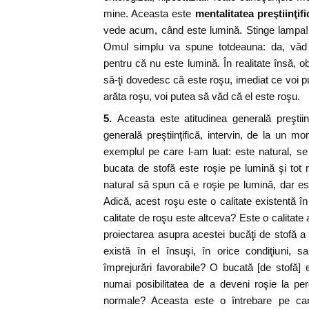
mine. Aceasta este
mentalitatea preştiinţifi
vede acum, când este lumină. Stinge lampa!
Omul simplu va spune totdeauna: da, văd 
pentru că nu este lumină. În realitate însă, o
să-ţi dovedesc că este roşu, imediat ce voi p
arăta roşu, voi putea să văd că el este roşu.
5.
Aceasta este atitudinea generală preştiinţ
generală preştiinţifică, intervin, de la un 
exemplul pe care l-am luat: este natural, s
bucata de stofă este roşie pe lumină şi tot 
natural să spun că e roşie pe lumină, dar e
Adică, acest roşu este o calitate existentă în
calitate de roşu este altceva? Este o calitate 
proiectarea asupra acestei bucăţi de stofă a 
există în el însuşi, în orice condiţiuni, 
împrejurări favorabile? O bucată [de stofă] 
numai posibilitatea de a deveni roşie la per
normale? Aceasta este o întrebare pe car