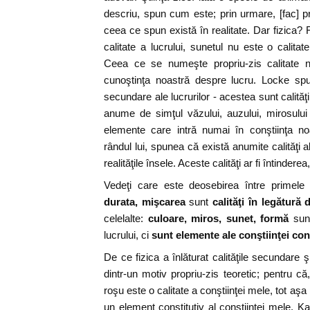
descriu, spun cum este; prin urmare, [fac] pr
ceea ce spun există în realitate. Dar fizica?
calitate a lucrului, sunetul nu este o calita
Ceea ce se numeşte propriu-zis calitate nu
cunoştinţa noastră despre lucru. Locke spun
secundare ale lucrurilor - acestea sunt calită
anume de simţul văzului, auzului, mirosului -
elemente care intră numai în conştiinţa noa
rândul lui, spunea că există anumite calităţi al
realităţile însele. Aceste calităţi ar fi întinder
Vedeţi care este deosebirea între primele ş
durata, mişcarea
sunt
calităţi în legătură 
celelalte:
culoare, miros, sunet, formă
sunt
lucrului, ci
sunt elemente ale conştiinţei cons
De ce fizica a înlăturat calităţile secundare şi
dintr-un motiv propriu-zis teoretic; pentru c
roşu este o calitate a conştiinţei mele, tot aşa
un element constitutiv al conştiinţei mele. Ka