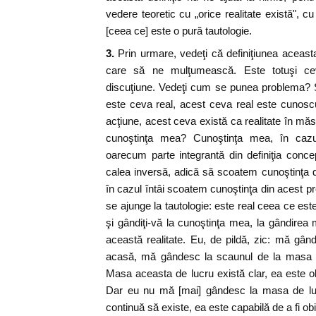
vedere teoretic cu „orice realitate există", cu 
[ceea ce] este o pură tautologie.
3.
Prin urmare, vedeţi că definiţiunea aceasta 
care să ne mulţumească. Este totuşi ce
discuţiune. Vedeţi cum se punea problema? 
este ceva real, acest ceva real este cunosc
acţiune, acest ceva există ca realitate în măs
cunoştinţa mea? Cunoştinţa mea, în caz
oarecum parte integrantă din definiţia conce
calea inversă, adică să scoatem cunoştinţa 
în cazul întâi scoatem cunoştinţa din acest pr
se ajunge la tautologie: este real ceea ce este 
şi gândiţi-vă la cunoştinţa mea, la gândirea
această realitate. Eu, de pildă, zic: mă gâ
acasă, mă gândesc la scaunul de la masa d
Masa aceasta de lucru există clar, ea este o
Dar eu nu mă [mai] gândesc la masa de lu
continuă să existe, ea este capabilă de a fi o