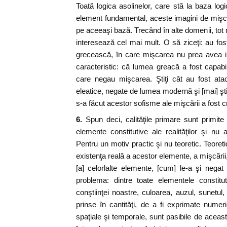
Toată logica asolinelor, care stă la baza log
element fundamental, aceste imagini de mişc
pe aceeaşi bază. Trecând în alte domenii, tot
interesează cel mai mult. O să ziceţi: au fos
grecească, în care mişcarea nu prea avea i
caracteristic: că lumea greacă a fost capab
care negau mişcarea. Ştiţi cât au fost ata
eleatice, negate de lumea modernă şi [mai] şti
s-a făcut acestor sofisme ale mişcării a fost 
6.
Spun deci, calităţile primare sunt primite 
elemente constitutive ale realităţilor şi nu
Pentru un motiv practic şi nu teoretic. Teoret
existenţa reală a acestor elemente, a mişcării, 
[a] celorlalte elemente, [cum] le-a şi nega
problema: dintre toate elementele constitu
conştiinţei noastre, culoarea, auzul, sunetul,
prinse în cantităţi, de a fi exprimate numeri
spaţiale şi temporale, sunt pasibile de aceas