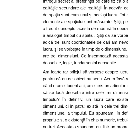
întregul secret al preferinţei pe care fizica o 
calităţile secundare ale realităţii. În adevăr
de spaţiu sunt cam unul şi acelaşi lucru. Tot 
elemente ale spaţiului sunt măsurate. Ştiţi, pe
a trecut conceptul acesta de măsură în operaţ
a analogat timpul cu spaţiul. Ştiţi că se vorbe
adică trei sunt coordonatele de cari am nev
lucru, şi se vorbeşte în timp de o dimensiune.
are trei dimensiuni. Ce însemnează aceasta? 
deosebite, logic, fundamental deosebite.
Am foarte rar prilejul să vorbesc despre lucr
pentru că eu de obicei nu scriu. Acum însă vi
când eram student aci, am scris un articol în
să se facă deosebire între cele trei dimensi
timpului? În definitiv, un lucru care exist
dimensiuni, ci în patru: există în cele trei dim
dimensiune, a timpului. Eu spuneam: în defi
propriu-zis, o existenţă în chip numeric, trebu
nu trei. Aceasta o spuneam eu, într-un momen