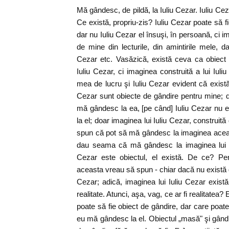
Mă gândesc, de pildă, la Iuliu Cezar. Iuliu Ce
Ce există, propriu-zis? Iuliu Cezar poate să f
dar nu Iuliu Cezar el însuşi, în persoană, ci im
de mine din lecturile, din amintirile mele, d
Cezar etc. Vasăzică, există ceva ca obiect
Iuliu Cezar, ci imaginea construită a lui Iul
mea de lucru şi Iuliu Cezar evident că există
Cezar sunt obiecte de gândire pentru mine; 
mă gândesc la ea, [pe când] Iuliu Cezar nu 
la el; doar imaginea lui Iuliu Cezar, construi
spun că pot să mă gândesc la imaginea aceast
dau seama că mă gândesc la imaginea lui Iu
Cezar este obiectul, el există. De ce? Pe
aceasta vreau să spun - chiar dacă nu există g
Cezar; adică, imaginea lui Iuliu Cezar există
realitate. Atunci, aşa, vag, ce ar fi realitatea?
poate să fie obiect de gândire, dar care poate
eu mă gândesc la el. Obiectul „masă" şi gându