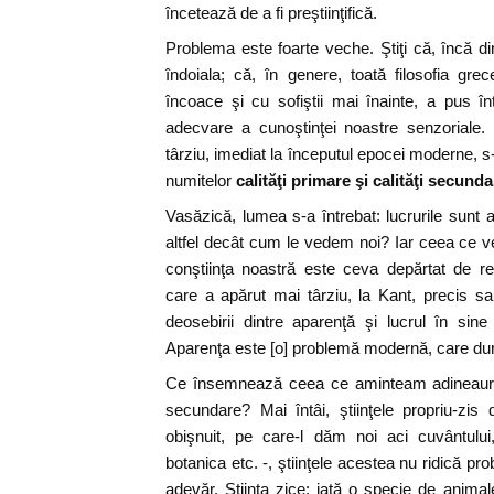
încetează de a fi preştiinţifică.
Problema este foarte veche. Ştiţi că, încă din
îndoiala; că, în genere, toată filosofia gr
încoace şi cu sofiştii mai înainte, a pus î
adecvare a cunoştinţei noastre senzoriale. Ş
târziu, imediat la începutul epocei moderne, 
numitelor
calităţi primare şi calităţi secunda
Vasăzică, lumea s-a întrebat: lucrurile sun
altfel decât cum le vedem noi? Iar ceea ce 
conştiinţa noastră este ceva depărtat de r
care a apărut mai târziu, la Kant, precis sa
deosebirii dintre aparenţă şi lucrul în sine
Aparenţa este [o] problemă modernă, care du
Ce însemnează ceea ce aminteam adineauri: 
secundare? Mai întâi, ştiinţele propriu-zis d
obişnuit, pe care-l dăm noi aci cuvântului
botanica etc. -, ştiinţele acestea nu ridică pr
adevăr. Ştiinţa zice: iată o specie de anim