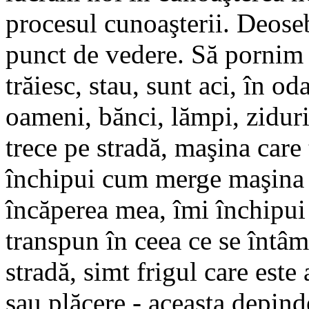
procesul cunoaşterii. Deoseb
punct de vedere. Să pornim 
trăiesc, stau, sunt aci, în o
oameni, bănci, lămpi, ziduri
trece pe stradă, maşina care
închipui cum merge maşina ac
încăperea mea, îmi închipui
transpun în ceea ce se întâm
stradă, simt frigul care este
sau plăcere - aceasta depin