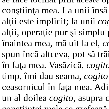
conştiinţa mea. La unii însă
alţii este implicit; la unii
co
alţii, operaţie pur şi simpl
înaintea mea, mă uit la el,
c
spun încă altceva, pot să tră
în faţa mea. Vasăzică,
cogit
timp, îmi dau seama,
cogito
ceasornicul în faţa mea. Adi
un al doilea
cogito,
asupra c
conştiinţei mele se grefează