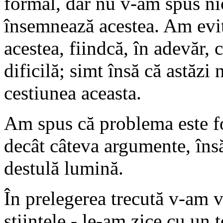
formal, dar nu v-am spus ni
însemnează acestea. Am evit
acestea, fiindcă, în adevăr, 
dificilă; simt însă că astăzi n
cestiunea aceasta.
Am spus că problema este fo
decât câteva argumente, îns
destulă lumină.
În prelegerea trecută v-am v
ştiinţele - le-am zice cu un 