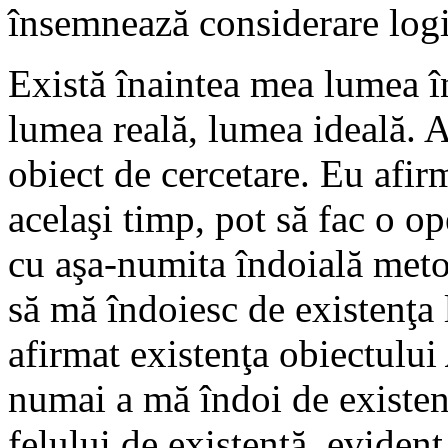
însemnează considerare log
Există înaintea mea lumea în
lumea reală, lumea ideală. 
obiect de cercetare. Eu afirm
acelaşi timp, pot să fac o o
cu aşa-numita îndoială metod
să mă îndoiesc de existenţa 
afirmat existenţa obiectului
numai a mă îndoi de existen
felului de existenţă, evident