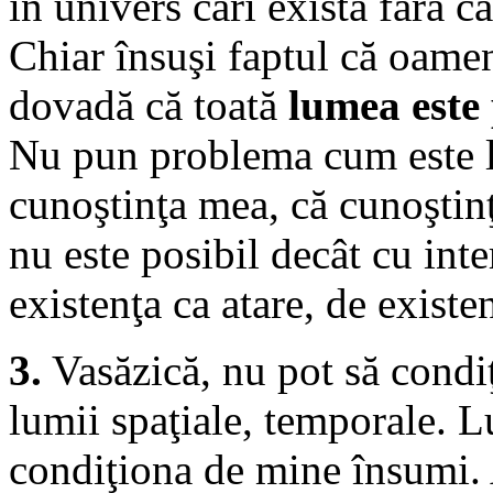
în univers cari există fără c
Chiar însuşi faptul că oamen
dovadă că toată
lumea este 
Nu pun problema cum este lu
cunoştinţa mea, că cunoştin
nu este posibil decât cu int
existenţa ca atare, de existen
3.
Vasăzică, nu pot să condiţ
lumii spaţiale, temporale. L
condiţiona de mine însumi. 