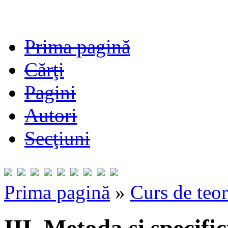
Prima pagină
Cărţi
Pagini
Autori
Secţiuni
Prima pagină
»
Curs de teor