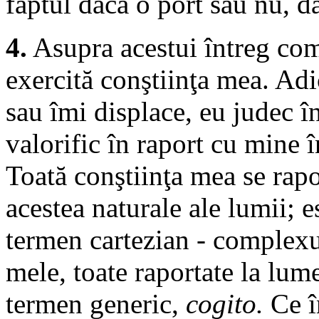
faptul dacă o port sau nu, d
4.
Asupra acestui întreg comp
exercită conştiinţa mea. Adi
sau îmi displace, eu judec în
valorific în raport cu mine 
Toată conştiinţa mea se rapo
acestea naturale ale lumii; 
termen cartezian - complexul
mele, toate raportate la lum
termen generic,
cogito.
Ce 