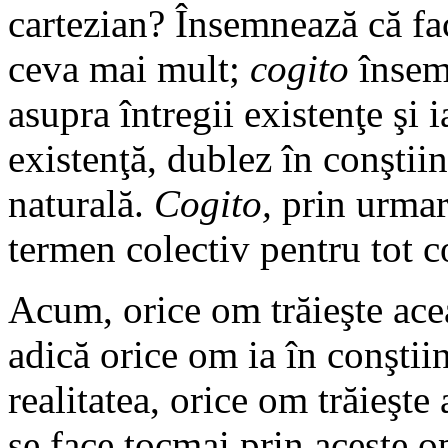
cartezian? Însemnează că f
ceva mai mult;
cogito
însemn
asupra întregii existenţe şi 
existenţă, dublez în conştii
naturală.
Cogito,
prin urmare
termen colectiv pentru tot c
Acum, orice om trăieşte acea
adică orice om ia în conştiin
realitatea, orice om trăieşte a
se face tocmai prin aceste op