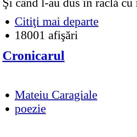
Şi când l-au dus în raclă cu
Citiţi mai departe
18001 afişări
Cronicarul
Mateiu Caragiale
poezie