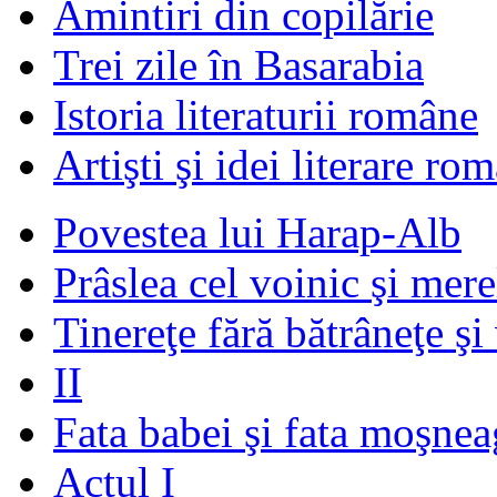
Amintiri din copilărie
Trei zile în Basarabia
Istoria literaturii române
Artişti şi idei literare ro
Povestea lui Harap-Alb
Prâslea cel voinic şi mere
Tinereţe fără bătrâneţe şi
II
Fata babei şi fata moşnea
Actul I