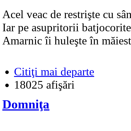
Acel veac de restrişte cu sâ
Iar pe asupritorii batjocoritei
Amarnic îi huleşte în măiest
Citiţi mai departe
18025 afişări
Domniţa