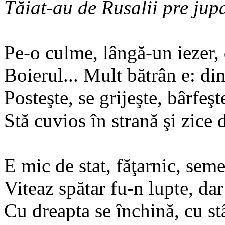
Tăiat-au de Rusalii pre jupa
Pe-o culme, lângă-un iezer,
Boierul... Mult bătrân e: di
Posteşte, se grijeşte, bârfeşt
Stă cuvios în strană şi zice d
E mic de stat, făţarnic, semeţ
Viteaz spătar fu-n lupte, dar
Cu dreapta se închină, cu st