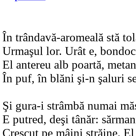
În trândavă-aromeală stă tol
Urmaşul lor. Urât e, bondoc,
El antereu alb poartă, metanii
În puf, în blăni şi-n şaluri 
Şi gura-i strâmbă numai măs
E putred, deşi tânăr: sărman
Crescut pe mâini străine. El