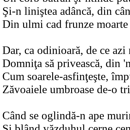
Şi-n liniştea adâncă, din câ
Din ulmi cad frunze moarte r
Dar, ca odinioară, de ce azi
Domniţa să privească, din 'n
Cum soarele-asfinţeşte, îm
Zăvoaiele umbroase de-o tris
Când se oglindă-n ape muri
Şi blând văzduhul cerne cen