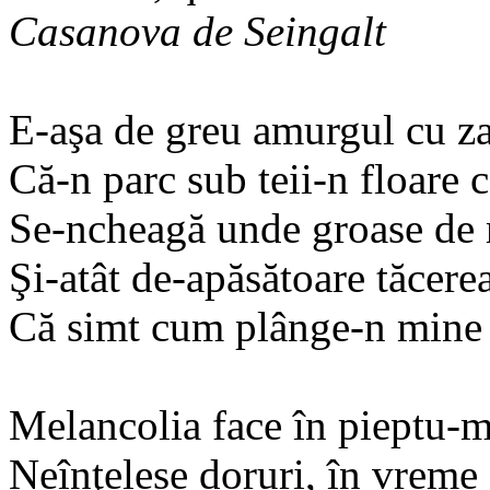
Casanova de Seingalt
E-aşa de greu amurgul cu za
Că-n parc sub teii-n floare 
Se-ncheagă unde groase de
Şi-atât de-apăsătoare tăcer
Că simt cum plânge-n mine 
Melancolia face în pieptu-mi
Neînţelese doruri, în vreme 