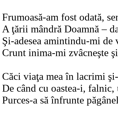
Frumoasă-am fost odată, seni
A ţării mândră Doamnă – da
Şi-adesea amintindu-mi de v
Crunt inima-mi zvâcneşte şi
Căci viaţa mea în lacrimi şi
De când cu oastea-i, falnic,
Purces-a să înfrunte păgânel