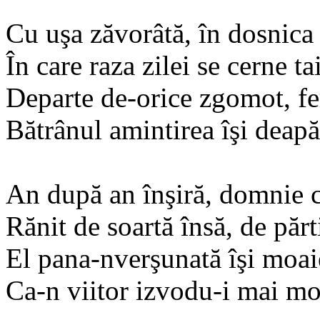
Cu uşa zăvorâtă, în dosnica 
În care raza zilei se cerne tai
Departe de-orice zgomot, fer
Bătrânul amintirea îşi deapă
An după an înşiră, domnie 
Rănit de soartă însă, de părt
El pana-nverşunată îşi moai
Ca-n viitor izvodu-i mai mo