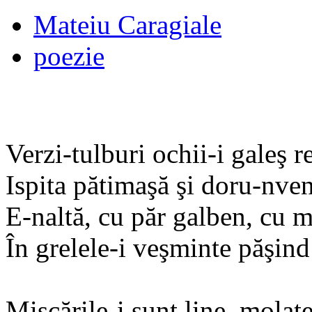
Mateiu Caragiale
poezie
Verzi-tulburi ochii-i galeş 
Ispita pătimaşă şi doru-nven
E-naltă, cu păr galben, cu m
În grelele-i veşminte păşind
Mişcările-i sunt line, molate