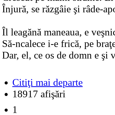
Înjură, se răzgâie şi râde-ap
Îl leagănă maneaua, e veşnic
Să-ncalece i-e frică, pe braţ
Dar, el, ce os de domn e şi 
Citiţi mai departe
18917 afişări
1