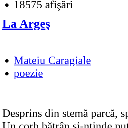
18575 afişări
La Argeş
Mateiu Caragiale
poezie
Desprins din stemă parcă, sp
Un corb bătrân şi-ntinde put