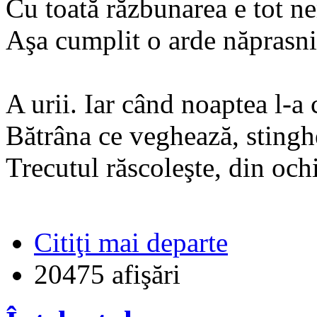
Cu toată răzbunarea e tot n
Aşa cumplit o arde năprasni
A urii. Iar când noaptea l-a
Bătrâna ce veghează, stinghe
Trecutul răscoleşte, din ochi
Citiţi mai departe
20475 afişări