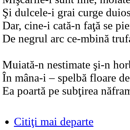
Şi dulcele-i grai curge duios 
Dar, cine-i cată-n faţă se pi
De negrul arc ce-mbină trufa
Muiată-n nestimate şi-n horb
În mâna-i – spelbă floare de
Ea poartă pe subţirea năfra
Citiţi mai departe