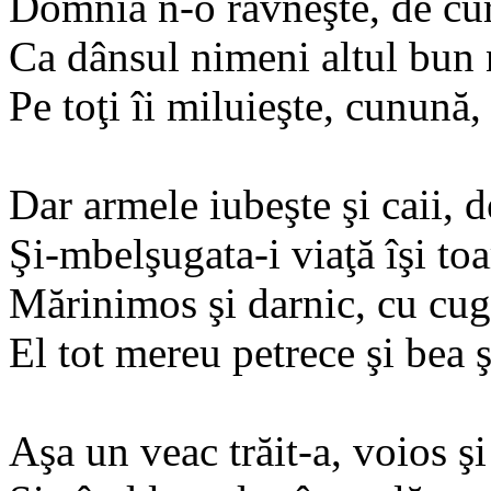
Domnia n-o râvneşte, de curt
Ca dânsul nimeni altul bun n
Pe toţi îi miluieşte, cunună,
Dar armele iubeşte şi caii, 
Şi-mbelşugata-i viaţă îşi toar
Mărinimos şi darnic, cu cug
El tot mereu petrece şi bea 
Aşa un veac trăit-a, voios şi