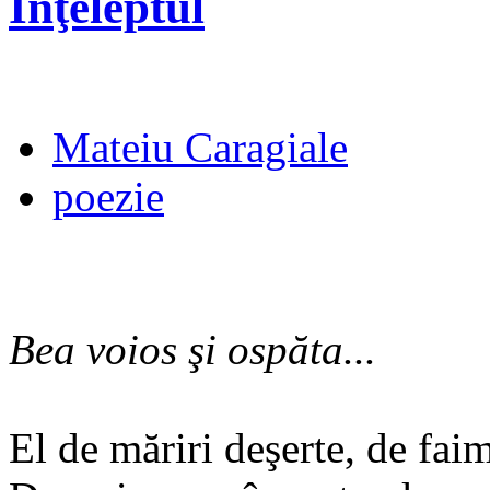
Înţeleptul
Mateiu Caragiale
poezie
Bea voios şi ospăta...
El de măriri deşerte, de fai