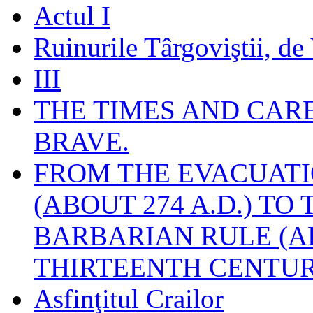
Actul I
Ruinurile Târgoviştii, de
III
THE TIMES AND CAR
BRAVE.
FROM THE EVACUATI
(ABOUT 274 A.D.) TO
BARBARIAN RULE (A
THIRTEENTH CENTUR
Asfinţitul Crailor