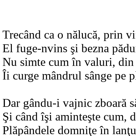
Trecând ca o nălucă, prin vi
El fuge-nvins şi bezna pădur
Nu simte cum în valuri, din 
Îi curge mândrul sânge pe pl
Dar gându-i vajnic zboară să
Şi când îşi aminteşte cum, d
Plăpândele domniţe în lanţur