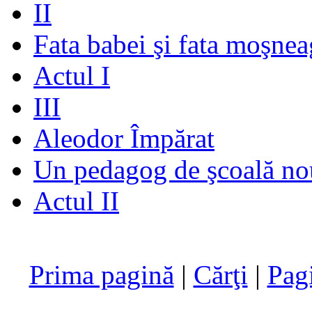
II
Fata babei şi fata moşnea
Actul I
III
Aleodor Împărat
Un pedagog de şcoală no
Actul II
Prima pagină
|
Cărţi
|
Pag