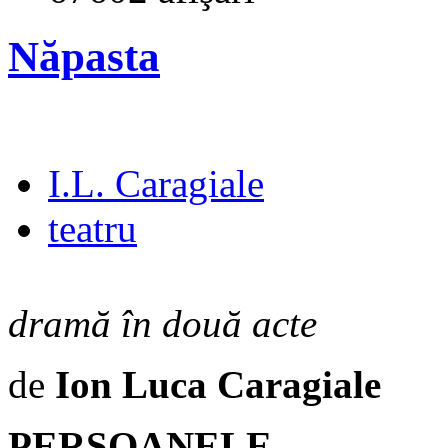
Năpasta
I.L. Caragiale
teatru
dramă în două acte
de
Ion Luca Caragiale
PERSOANELE