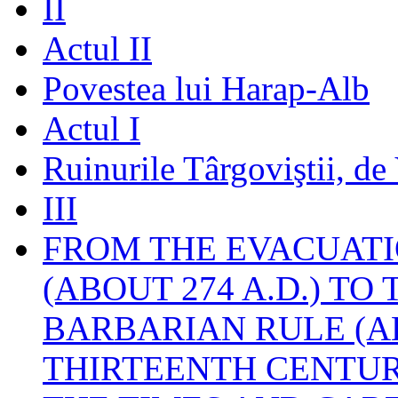
II
Actul II
Povestea lui Harap-Alb
Actul I
Ruinurile Târgoviştii, de
III
FROM THE EVACUATI
(ABOUT 274 A.D.) TO
BARBARIAN RULE (A
THIRTEENTH CENTUR