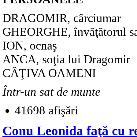
DRAGOMIR, cârciumar
GHEORGHE, învăţătorul sa
ION, ocnaş
ANCA, soţia lui Dragomir
CÂŢIVA OAMENI
Într-un sat de munte
41698 afişări
Conu Leonida faţă cu r