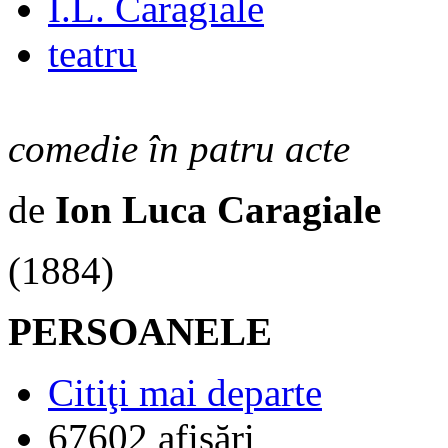
I.L. Caragiale
teatru
comedie în patru acte
de
Ion Luca Caragiale
(1884)
PERSOANELE
Citiţi mai departe
67602 afişări