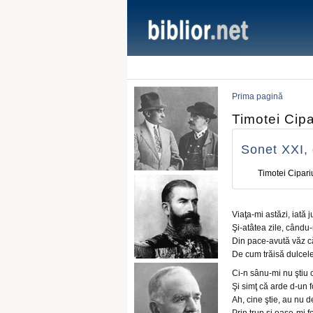
Prima pagină
Timotei Cipa
Sonet XXI, 
Timotei Cipari
Viaţa-mi astăzi, iată 
Şi-atâtea zile, cându
Din pace-avută văz că
De cum trăisă dulcele
Ci-n sânu-mi nu ştiu 
Şi simţ că arde d-un f
Ah, cine ştie, au nu d