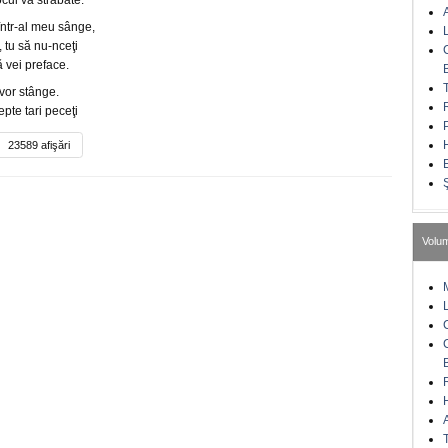
ocul va străbate.
 într-al meu sânge,
 tu să nu-nceţi
vei preface.
vor stânge.
pte tari peceţi
23589 afişări
Volu