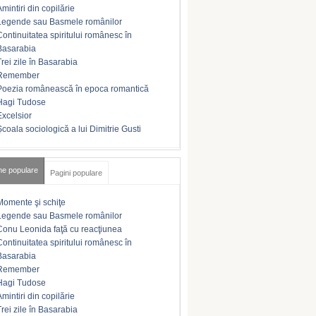
Amintiri din copilărie
Legende sau Basmele românilor
Continuitatea spiritului românesc în
Basarabia
Trei zile în Basarabia
Remember
Poezia românească în epoca romantică
Hagi Tudose
Excelsior
Şcoala sociologică a lui Dimitrie Gusti
me populare
Pagini populare
Momente şi schiţe
Legende sau Basmele românilor
Conu Leonida faţă cu reacţiunea
Continuitatea spiritului românesc în
Basarabia
Remember
Hagi Tudose
Amintiri din copilărie
Trei zile în Basarabia