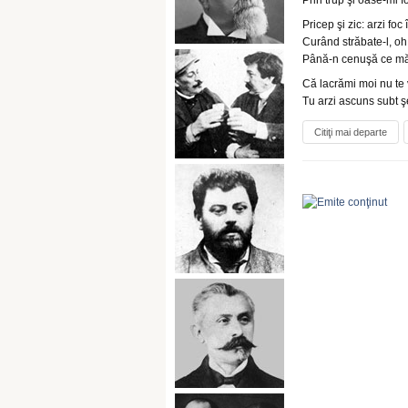
Prin trup şi oase-mi f
Pricep şi zic: arzi foc
Curând străbate-l, oh,
Până-n cenuşă ce mă 
Că lacrămi moi nu te 
Tu arzi ascuns subt şe
Citiţi mai departe