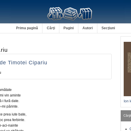
Prima pagină
Cărţi
Pagini
Autori
Secţiuni
riu
de Timotei Cipariu
u
jumătate
-mi vin aminte
-i fură date.
Ion 
-mi părinte.
ce prea iute bate,
Cărţil
oc prea ferbinte.
e-aci-nainte