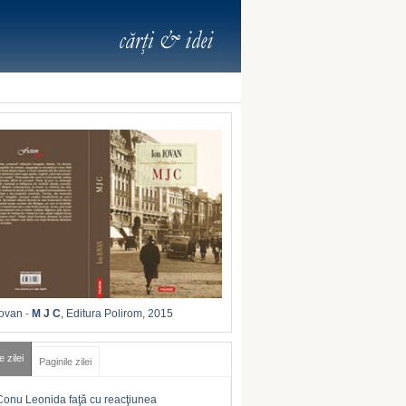
Iovan
-
M J C
, Editura Polirom, 2015
e zilei
Paginile zilei
Conu Leonida faţă cu reacţiunea