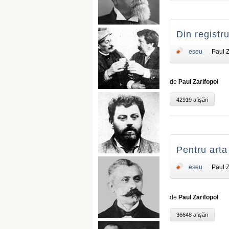
Din registru
eseu
Paul Z
de
Paul Zarifopol
42919 afişări
Pentru arta 
eseu
Paul Z
de
Paul Zarifopol
36648 afişări