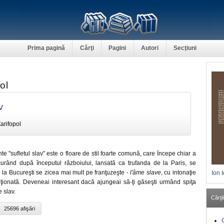
Prima pagină
Cărţi
Pagini
Autori
Secţiuni
ol
v
arifopol
nte "sufletul slav" este o floare de stil foarte comună, care începe chiar a
curând după începutul războiului, lansată ca trufanda de la Paris, se
 la Bucureşti se zicea mai mult pe franţuzeşte -
l'âme slave
, cu intonaţie
Ion 
ţionată. Deveneai interesant dacă ajungeai să-ţi găseşti urmând spiţa
 slav.
Cărţil
25696 afişări