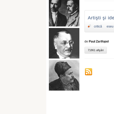
Artişti şi i
critică
eseu
de
Paul Zarifopol
71861 afişări