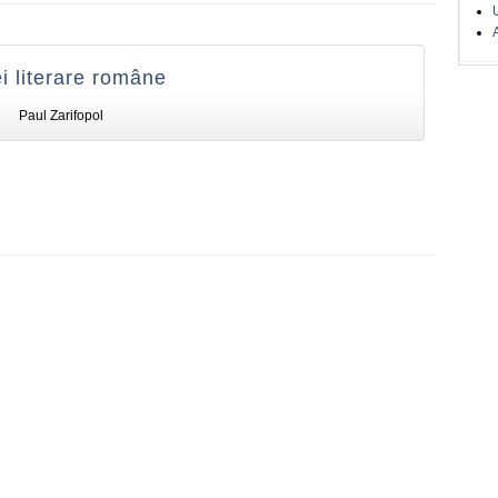
A
dei literare române
Paul Zarifopol