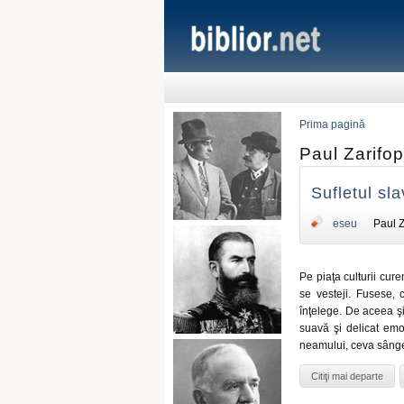
Prima pagină
Paul Zarifop
Sufletul sla
eseu
Paul Z
Pe piaţa culturii cure
se vesteji. Fusese, 
înţelege. De aceea şi
suavă şi delicat emo
neamului, ceva sânge
Citiţi mai departe