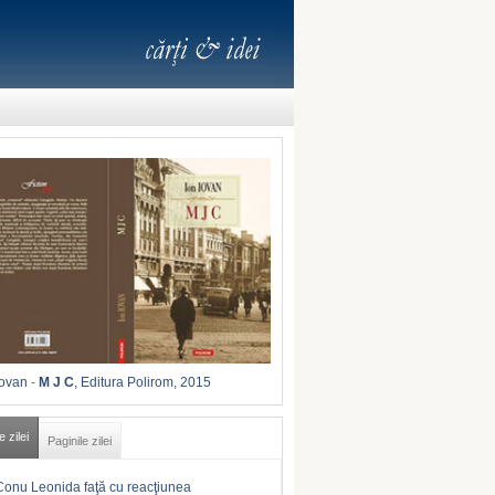
Iovan
-
M J C
, Editura Polirom, 2015
e zilei
Paginile zilei
Conu Leonida faţă cu reacţiunea