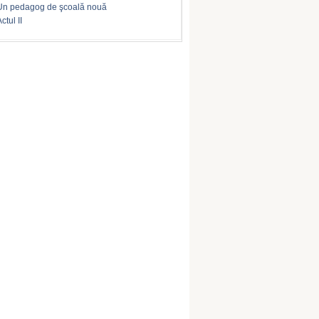
Un pedagog de şcoală nouă
ctul II