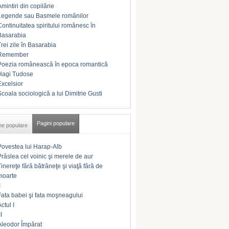
Amintiri din copilărie
Legende sau Basmele românilor
Continuitatea spiritului românesc în
Basarabia
Trei zile în Basarabia
Remember
Poezia românească în epoca romantică
Hagi Tudose
Excelsior
Şcoala sociologică a lui Dimitrie Gusti
Pagini populare
me populare
Povestea lui Harap-Alb
Prâslea cel voinic şi merele de aur
Tinereţe fără bătrâneţe şi viaţă fără de
moarte
I
Fata babei şi fata moşneagului
ctul I
II
Aleodor Împărat