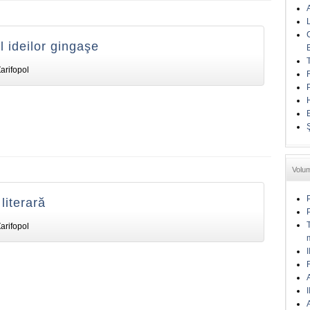
l ideilor gingaşe
arifopol
Volu
literară
arifopol
I
A
I