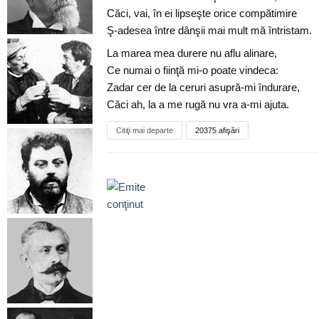
Căci, vai, în ei lipseşte orice compătimire
Ş-adesea între dânşii mai mult mă întristam.
La marea mea durere nu aflu alinare,
Ce numai o fiinţă mi-o poate vindeca:
Zadar cer de la ceruri asupră-mi îndurare,
Căci ah, la a me rugă nu vra a-mi ajuta.
Citiţi mai departe
20375 afişări