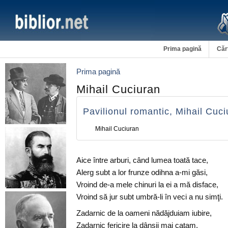
Prima pagină
Căr
Prima pagină
Mihail Cuciuran
Pavilionul romantic, Mihail Cuc
Mihail Cuciuran
Aice între arburi, când lumea toată tace,
Alerg subt a lor frunze odihna a-mi găsi,
Vroind de-a mele chinuri la ei a mă disface,
Vroind să jur subt umbră-li în veci a nu simţi.
Zadarnic de la oameni nădăjduiam iubire,
Zadarnic fericire la dânşii mai catam,