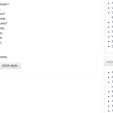
n lume?
,
his?
lume,
 lume?
las,
as.
e,
e,
 lume,
Volu
20206 afişări
I
A
I