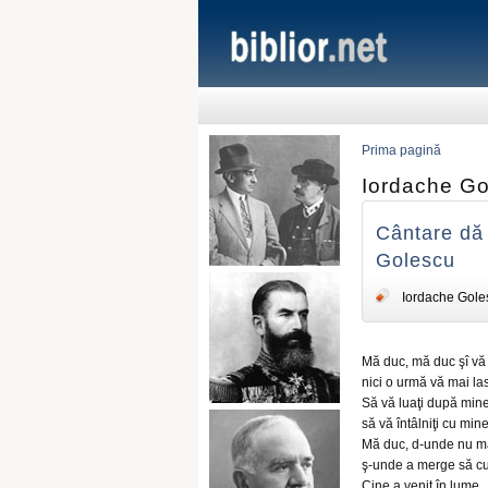
Prima pagină
Iordache G
Cântare dă t
Golescu
Iordache Gole
Mă duc, mă duc şî vă 
nici o urmă vă mai las
Să vă luaţi după mine
să vă întâlniţi cu mine
Mă duc, d-unde nu ma
ş-unde a merge să cu
Cine a venit în lume,