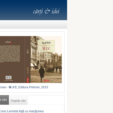
Iovan
-
M J C
, Editura Polirom, 2015
e zilei
Paginile zilei
Conu Leonida faţă cu reacţiunea