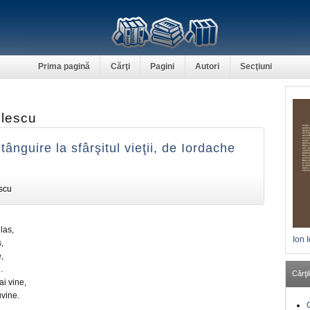
Prima pagină
Cărţi
Pagini
Autori
Secţiuni
olescu
ânguire la sfârşitul vieţii, de Iordache
scu
las,
Ion 
,
,
.
Cărţil
i vine,
vine.