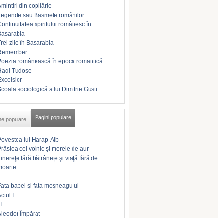
Amintiri din copilărie
Legende sau Basmele românilor
Continuitatea spiritului românesc în
Basarabia
Trei zile în Basarabia
Remember
Poezia românească în epoca romantică
Hagi Tudose
Excelsior
Şcoala sociologică a lui Dimitrie Gusti
Pagini populare
me populare
Povestea lui Harap-Alb
Prâslea cel voinic şi merele de aur
Tinereţe fără bătrâneţe şi viaţă fără de
moarte
I
Fata babei şi fata moşneagului
ctul I
II
Aleodor Împărat