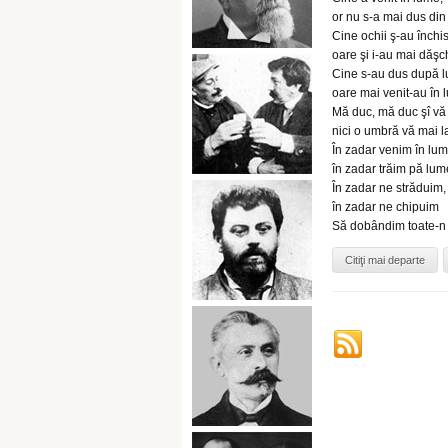
or nu s-a mai dus di
Cine ochii ş-au închis
oare şi i-au mai dăşc
Cine s-au dus după 
oare mai venit-au în
Mă duc, mă duc şî vă 
nici o umbră vă mai l
În zadar venim în lum
în zadar trăim pă lum
În zadar ne străduim,
în zadar ne chipuim
Să dobândim toate-n
Citiţi mai departe