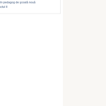
Un pedagog de şcoală nouă
ctul II