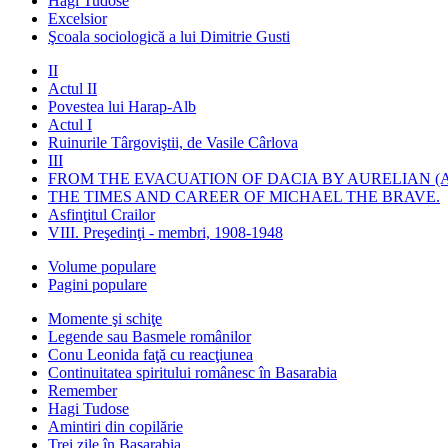
Hagi Tudose
Excelsior
Şcoala sociologică a lui Dimitrie Gusti
II
Actul II
Povestea lui Harap-Alb
Actul I
Ruinurile Târgoviştii, de Vasile Cârlova
III
FROM THE EVACUATION OF DACIA BY AURELIAN (A
THE TIMES AND CAREER OF MICHAEL THE BRAVE.
Asfinţitul Crailor
VIII. Preşedinţi - membri, 1908-1948
Volume populare
Pagini populare
Momente şi schiţe
Legende sau Basmele românilor
Conu Leonida faţă cu reacţiunea
Continuitatea spiritului românesc în Basarabia
Remember
Hagi Tudose
Amintiri din copilărie
Trei zile în Basarabia