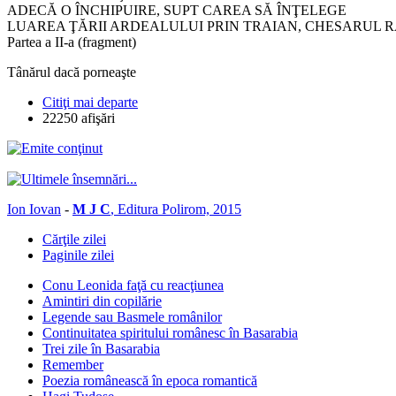
ADECĂ O ÎNCHIPUIRE, SUPT CAREA SĂ ÎNŢELEGE
LUAREA ŢĂRII ARDEALULUI PRIN TRAIAN, CHESARUL 
Partea a II-a (fragment)
Tânărul dacă porneaşte
Citiţi mai departe
22250 afişări
Ion Iovan
-
M J C
, Editura Polirom, 2015
Cărţile zilei
Paginile zilei
Conu Leonida faţă cu reacţiunea
Amintiri din copilărie
Legende sau Basmele românilor
Continuitatea spiritului românesc în Basarabia
Trei zile în Basarabia
Remember
Poezia românească în epoca romantică