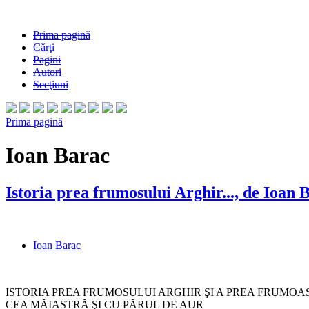
Prima pagină
Cărţi
Pagini
Autori
Secţiuni
Prima pagină
Ioan Barac
Istoria prea frumosului Arghir..., de Ioan 
Ioan Barac
ISTORIA PREA FRUMOSULUI ARGHIR ŞI A PREA FRUMOA
CEA MĂIASTRĂ ŞI CU PĂRUL DE AUR