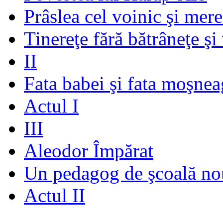
Prâslea cel voinic şi mere
Tinereţe fără bătrâneţe şi
II
Fata babei şi fata moşnea
Actul I
III
Aleodor Împărat
Un pedagog de şcoală no
Actul II