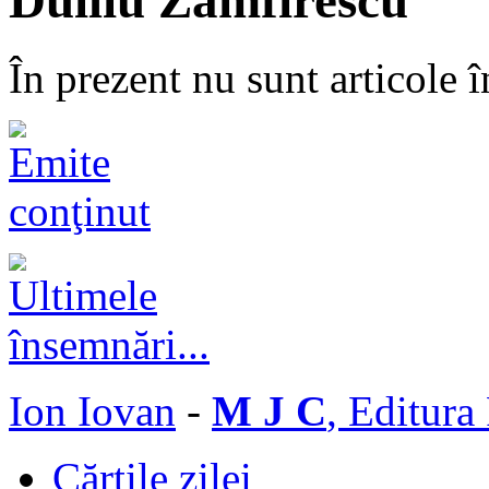
Duiliu Zamfirescu
În prezent nu sunt articole î
Ion Iovan
-
M J C
, Editura
Cărţile zilei