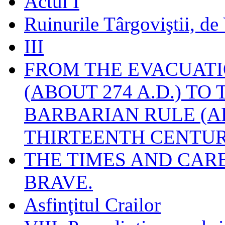
Actul I
Ruinurile Târgoviştii, de
III
FROM THE EVACUATI
(ABOUT 274 A.D.) TO
BARBARIAN RULE (A
THIRTEENTH CENTUR
THE TIMES AND CAR
BRAVE.
Asfinţitul Crailor