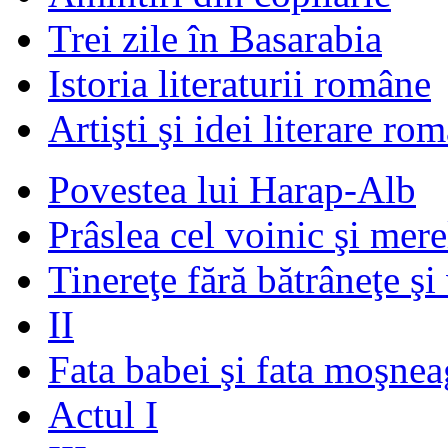
Trei zile în Basarabia
Istoria literaturii române
Artişti şi idei literare ro
Povestea lui Harap-Alb
Prâslea cel voinic şi mere
Tinereţe fără bătrâneţe şi
II
Fata babei şi fata moşnea
Actul I