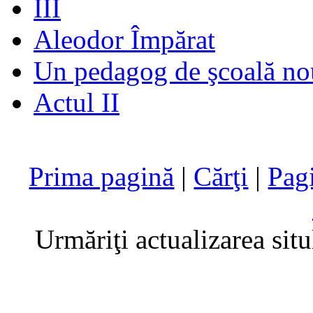
III
Aleodor Împărat
Un pedagog de şcoală no
Actul II
Prima pagină
|
Cărţi
|
Pag
Urmăriţi actualizarea sit