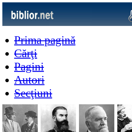
Prima pagină
Cărţi
Pagini
Autori
Secţiuni