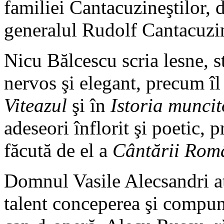
familiei Cantacuzineştilor,
generalul Rudolf Cantacuzi
Nicu Bălcescu scria lesne, st
nervos şi elegant, precum î
Viteazul
şi în
Istoria munci
adeseori înflorit şi poetic, 
făcută de el a
Cântării Rom
Domnul Vasile Alecsandri atr
talent conceperea şi compun