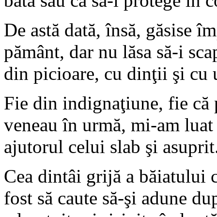
bată sau ca să-i protege în c
De astă dată, însă, găsise împ
pământ, dar nu lăsa să-i sca
din picioare, cu dinţii şi cu 
Fie din indignaţiune, fie că
veneau în urmă, mi-am luat 
ajutorul celui slab şi asuprit
Cea dintâi grijă a băiatului 
fost să caute să-şi adune dup