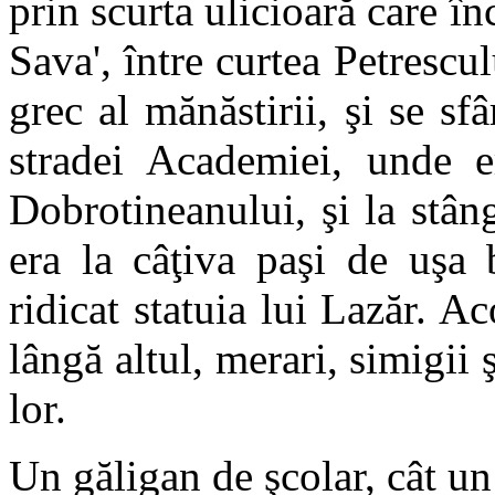
prin scurta ulicioară care î
Sava', între curtea Petrescu
grec al mănăstirii, şi se sf
stradei Academiei, unde e
Dobrotineanului, şi la stân
era la câţiva paşi de uşa 
ridicat statuia lui Lazăr. A
lângă altul, merari, simigii 
lor.
Un găligan de şcolar, cât un