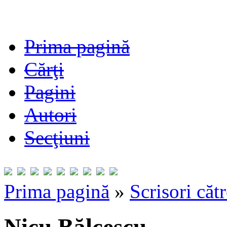
Prima pagină
Cărţi
Pagini
Autori
Secţiuni
Prima pagină
»
Scrisori căt