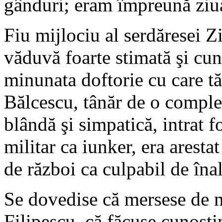
gânduri; eram împreună ziua
Fiu mijlociu al serdăresei 
văduvă foarte stimată şi cun
minunata doftorie cu care t
Bălcescu, tânăr de o comple
blândă şi simpatică, intrat f
militar ca iunker, era aresta
de război ca culpabil de înal
Se dovedise că mersese de m
Filipescu, că făcuse cunoştin