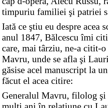
cap d-operă, Alecu Russu, răp
timpuriu familiei şi patriei s
Iată ce ştiu eu despre acea s
anul 1847, Bălcescu îmi cit
care, mai târziu, ne-a citit-
Mavru, unde se afla şi Lauri
găsise acel manuscript la un
făcut el acea citire:
Generalul Mavru, filolog şi
mulţi ani în relaţiune cu La