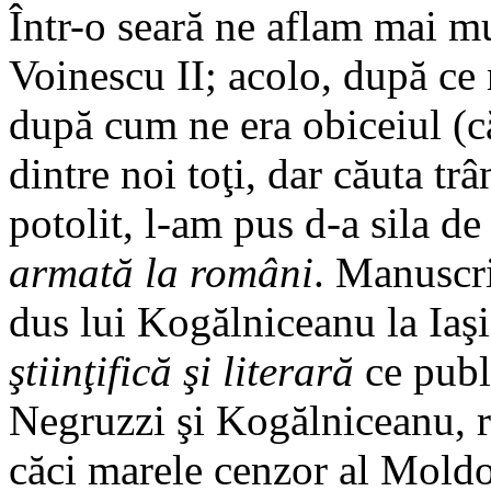
Într-o seară ne aflam mai mu
Voinescu II; acolo, după ce 
după cum ne era obiceiul (că
dintre noi toţi, dar căuta t
potolit, l-am pus d-a sila de
armată la români
. Manuscri
dus lui Kogălniceanu la Iaşi
ştiinţifică şi literară
ce publ
Negruzzi şi Kogălniceanu, 
căci marele cenzor al Moldo