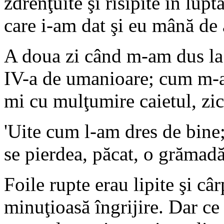
zdrenţuite şi risipite în lupt
care i-am dat şi eu mână de 
A doua zi când m-am dus la ş
IV-a de umanioare; cum m-a 
mi cu mulţumire caietul, zi
'Uite cum l-am dres de bine
se pierdea, păcat, o grămad
Foile rupte erau lipite şi câr
minuţioasă îngrijire. Dar ce