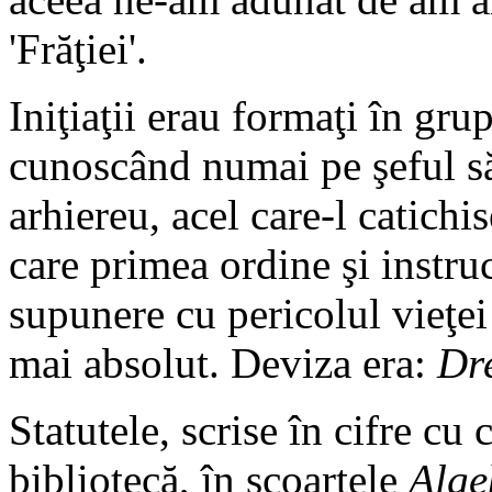
'Frăţiei'.
Iniţiaţii erau formaţi în grup
cunoscând numai pe şeful să
arhiereu, acel care-l catichise
care primea ordine şi instruc
supunere cu pericolul vieţei 
mai absolut. Deviza era:
Dre
Statutele, scrise în cifre cu 
bibliotecă, în scoarţele
Alge