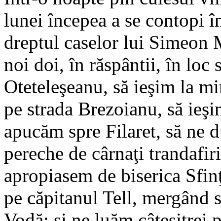
lunei începea a se contopi î
dreptul caselor lui Simeon 
noi doi, în răspântii, în loc 
Oteteleşeanu, să ieşim la m
pe strada Brezoianu, să ieşi
apucăm spre Filaret, să ne 
pereche de cârnaţi trandafir
apropiasem de biserica Sfinţ
pe căpitanul Tell, mergând 
Vodă; şi ne luăm câteşitrei 