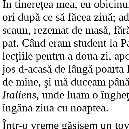
În tinereţea mea, eu obicinu
ori după ce să făcea ziuă; 
scaun, rezemat de masă, făr
pat. Când eram student la P
lecţiile pentru a doua zi, a
jos d-acasă de lângă poarta
de mine, şi mă duceam până
Italiens
, unde luam o îngheţ
îngâna ziua cu noaptea.
Într-o vreme găsisem un tov