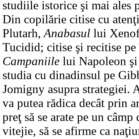
studiile istorice şi mai ales 
Din copilărie citise cu aten
Plutarh,
Anabasul
lui Xeno
Tucidid; citise şi recitise pe
Campaniile
lui Napoleon şi 
studia cu dinadinsul pe Gibb
Jomigny asupra strategiei. 
va putea rădica decât prin a
preţ să se arate pe un câmp 
vitejie, să se afirme ca naţ