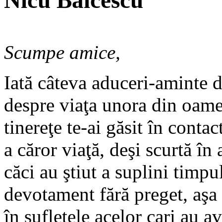
Nicu Bălcescu
Scumpe amice,
Iată câteva aduceri-aminte di
despre viaţa unora din oamen
tinereţe te-ai găsit în contac
a căror viaţă, deşi scurtă în 
căci au ştiut a suplini timpul
devotament fără preget, aşa
în sufletele acelor cari au a