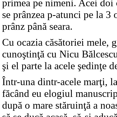
primea pe nimeni. Acei doi 
se prânzea p-atunci pe la 3 
prânz până seara.
Cu ocazia căsătoriei mele, 
cunoştinţă cu Nicu Bălcescu,
şi el parte la acele şedinţe de
Într-una dintr-acele marţi, l
făcând eu elogiul manuscript
după o mare stăruinţă a noas
să se ducă acasă, să-şi aducă 