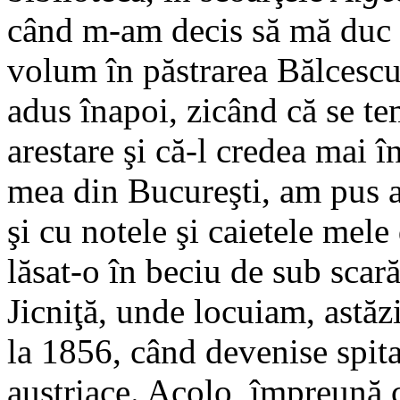
când m-am decis să mă duc 
volum în păstrarea Bălcescul
adus înapoi, zicând că se t
arestare şi că-l credea mai î
mea din Bucureşti, am pus a
şi cu notele şi caietele mele
lăsat-o în beciu de sub scar
Jicniţă, unde locuiam, astăzi
la 1856, când devenise spita
austriace. Acolo, împreună c