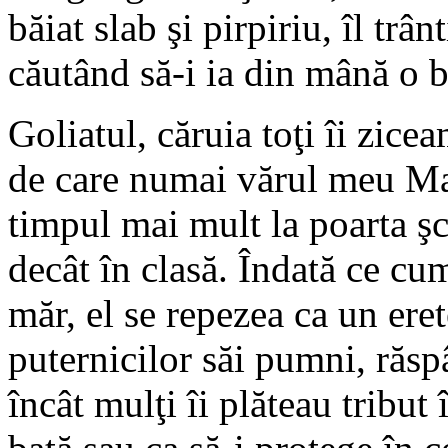
băiat slab şi pirpiriu, îl trâ
căutând să-i ia din mână o b
Goliatul, căruia toţi îi zice
de care numai vărul meu Mav
timpul mai mult la poarta şco
decât în clasă. Îndată ce c
măr, el se repezea ca un ere
puternicilor săi pumni, răsp
încât mulţi îi plăteau tribut 