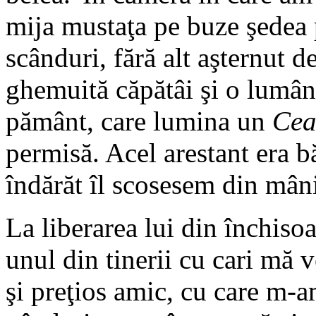
mija mustaţa pe buze şedea
scânduri, fără alt aşternut 
ghemuită căpătâi şi o lumâna
pământ, care lumina un
Cea
permisă. Acel arestant era bă
îndărăt îl scosesem din mâni
La liberarea lui din închisoa
unul din tinerii cu cari mă
şi preţios amic, cu care m-a