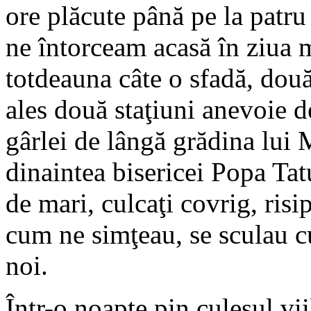
ore plăcute până pe la patru
ne întorceam acasă în ziua
totdeauna câte o sfadă, dou
ales două staţiuni anevoie d
gârlei de lângă grădina lui 
dinaintea bisericei Popa Tatu
de mari, culcaţi covrig, risi
cum ne simţeau, se sculau cu 
noi.
Într-o noapte pin culesul vi