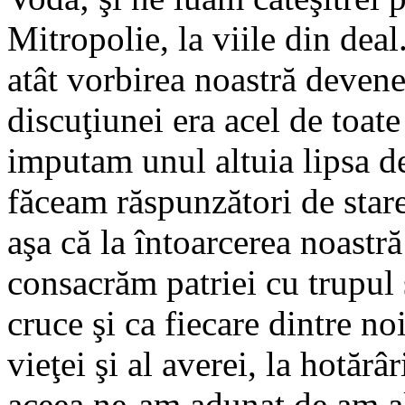
Mitropolie, la viile din dea
atât vorbirea noastră deven
discuţiunei era acel de toate 
imputam unul altuia lipsa de
făceam răspunzători de stare
aşa că la întoarcerea noastră
consacrăm patriei cu trupul ş
cruce şi ca fiecare dintre noi
vieţei şi al averei, la hotărâr
aceea ne-am adunat de am al