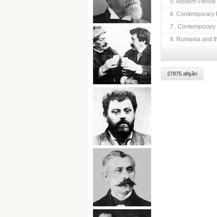
5. Modern Period
6. Contemporary 
7 . Contemporary 
8. Rumania and t
27875 afişări