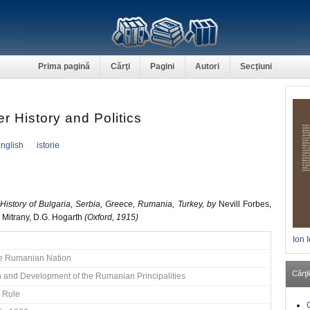
Prima pagină
Cărţi
Pagini
Autori
Secţiuni
r History and Politics
nglish
istorie
History of Bulgaria, Serbia, Greece, Rumania, Turkey, by
Nevill Forbes,
 Mitrany, D.G. Hogarth
(Oxford, 1915)
Ion 
the Rumanian Nation
Cărţil
 and Development of the Rumanian Principalities
e Rule