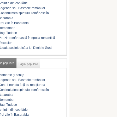
Amintiri din copilărie
Legende sau Basmele românilor
Continuitatea spiritului românesc în
Basarabia
Trei zile în Basarabia
Remember
Hagi Tudose
Poezia românească în epoca romantică
Excelsior
Şcoala sociologică a lui Dimitrie Gusti
me populare
Pagini populare
Momente şi schiţe
Legende sau Basmele românilor
Conu Leonida faţă cu reacţiunea
Continuitatea spiritului românesc în
Basarabia
Remember
Hagi Tudose
Amintiri din copilărie
Trei zile în Basarabia