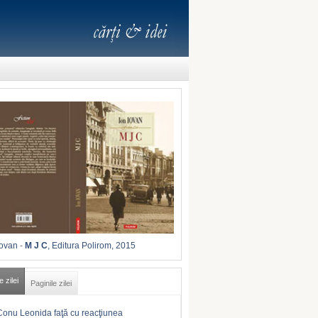
Iovan
-
M J C
, Editura Polirom, 2015
e zilei
Paginile zilei
Conu Leonida faţă cu reacţiunea