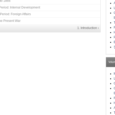
 to 1866
Period: Internal Development
Period: Foreign Affairs
he Present War
1. Introduction ›
Volu