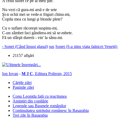
A celui suflet ce pe al meu ştie.
Nu vezi că gura-mi arsă e de sete
Şi-n ochii mei se vede-n friguri chinu-mi,
Copila mea cu lungi şi blonde plete?
Cu o suflare răcoreşti suspinu-mi,
C-un zâmbet faci gândirea-mi să se-mbete.
Fă un sfârşit durerii - vin' la sânu-mi.
‹ Sonet (Când însuşi glasul)
sus
Sonet (S-a stins viaţa falnicei Veneţii)
21157 afişări
Ion Iovan
-
M J C
, Editura Polirom, 2015
Cărţile zilei
Paginile zilei
Conu Leonida faţă cu reacţiunea
Amintiri din copilărie
Legende sau Basmele românilor
Continuitatea spiritului românesc în Basarabia
Trei zile în Basarabia