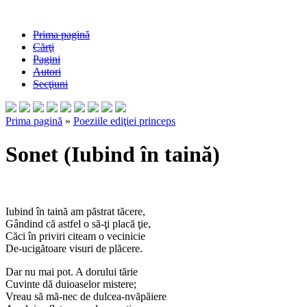
Prima pagină
Cărţi
Pagini
Autori
Secţiuni
Prima pagină
»
Poeziile ediţiei princeps
Sonet (Iubind în taină)
Iubind în taină am păstrat tăcere,
Gândind că astfel o să-ţi placă ţie,
Căci în priviri citeam o vecinicie
De-ucigătoare visuri de plăcere.
Dar nu mai pot. A dorului tărie
Cuvinte dă duioaselor mistere;
Vreau să mă-nec de dulcea-nvăpăiere