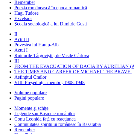
Remember
Poezia românească în epoca romantică
Hagi Tudose
Excelsior
Şcoala sociologică a lui Dimitrie Gusti
II
Actul II
Povestea lui Harap-Alb
Actul I
Ruinurile Târgoviştii, de Vasile Cârlova
III
FROM THE EVACUATION OF DACIA BY AURELIAN (A
THE TIMES AND CAREER OF MICHAEL THE BRAVE.
Asfinţitul Crailor
VIII. Preşedinţi - membri, 1908-1948
Volume populare
Pagini populare
Momente şi schiţe
Legende sau Basmele românilor
Conu Leonida faţă cu reacţiunea
Continuitatea spiritului românesc în Basarabia
Remember