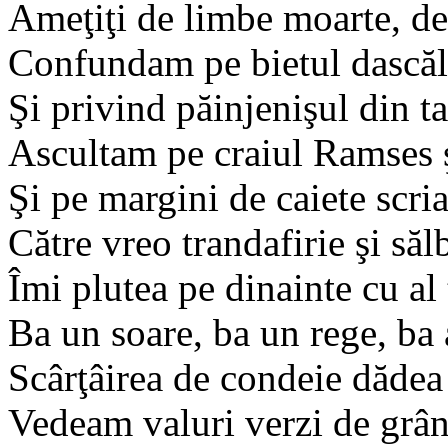
Ameţiţi de limbe moarte, de 
Confundam pe bietul dascăl
Şi privind păinjenişul din ta
Ascultam pe craiul Ramses ş
Şi pe margini de caiete scri
Către vreo trandafirie şi săl
Îmi plutea pe dinainte cu al
Ba un soare, ba un rege, ba 
Scârţâirea de condeie dădea f
Vedeam valuri verzi de grâne