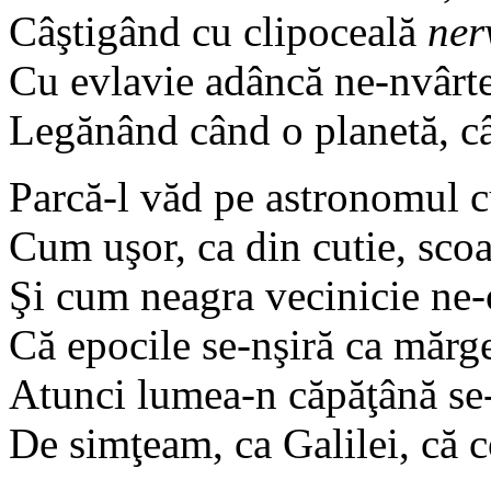
Câştigând cu clipoceală
ner
Cu evlavie adâncă ne-nvârtea
Legănând când o planetă, câ
Parcă-l văd pe astronomul c
Cum uşor, ca din cutie, sco
Şi cum neagra vecinicie ne-
Că epocile se-nşiră ca mărge
Atunci lumea-n căpăţână se
De simţeam, ca Galilei, că 