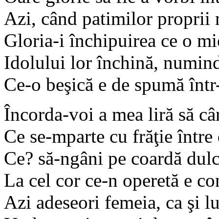
Azi, când patimilor proprii m
Gloria-i închipuirea ce o m
Idolului lor închină, numin
Ce-o beşică e de spumă într
Încorda-voi a mea liră să câ
Ce se-mparte cu frăţie între 
Ce? să-ngâni pe coardă dulce
La cel cor ce-n operetă e c
Azi adeseori femeia, ca şi l