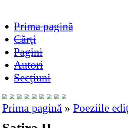
Prima pagină
Cărţi
Pagini
Autori
Secţiuni
Prima pagină
»
Poeziile edi