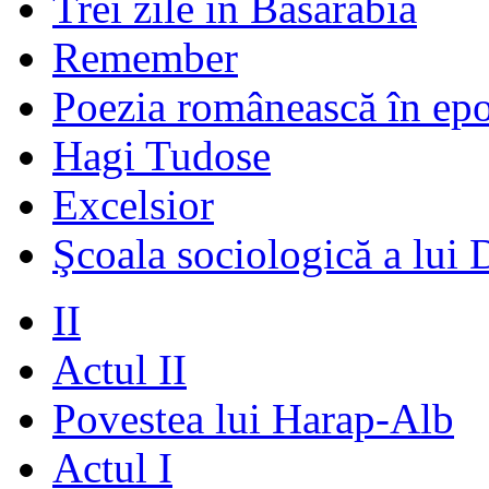
Trei zile în Basarabia
Remember
Poezia românească în ep
Hagi Tudose
Excelsior
Şcoala sociologică a lui 
II
Actul II
Povestea lui Harap-Alb
Actul I