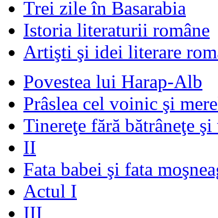
Trei zile în Basarabia
Istoria literaturii române
Artişti şi idei literare ro
Povestea lui Harap-Alb
Prâslea cel voinic şi mere
Tinereţe fără bătrâneţe şi
II
Fata babei şi fata moşnea
Actul I
III