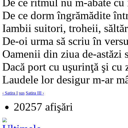
De ce ritmul nu m-abate cu i
De ce dorm îngrămădite într
Iambii suitori, troheii, săltăr
De-oi urma să scriu în vers
Oamenii din ziua de-astăzi 
Dacă port cu uşurinţă şi cu 
Laudele lor desigur m-ar m
‹ Satira I
sus
Satira III ›
20257 afişări