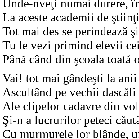
Unde-nveţi numai durere, înj
La aceste academii de ştiinţ
Tot mai des se perindează şi 
Tu le vezi primind elevii cei
Până când din şcoala toată o
Vai! tot mai gândeşti la ani
Ascultând pe vechii dascăli
Ale clipelor cadavre din vo
Şi-n a lucrurilor peteci cău
Cu murmurele lor blânde, u