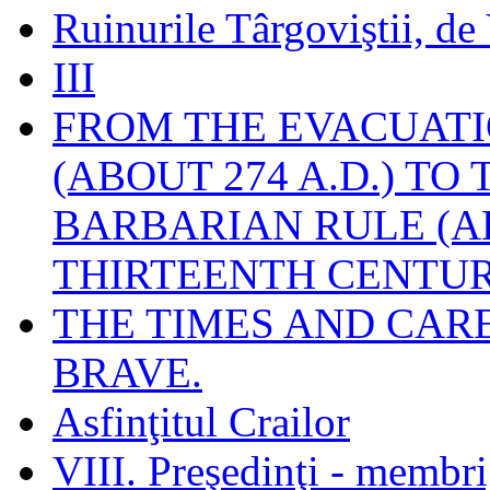
Ruinurile Târgoviştii, de
III
FROM THE EVACUATI
(ABOUT 274 A.D.) TO
BARBARIAN RULE (A
THIRTEENTH CENTUR
THE TIMES AND CAR
BRAVE.
Asfinţitul Crailor
VIII. Preşedinţi - membr