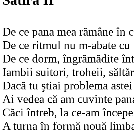
Satira II
De ce pana mea rămâne în ce
De ce ritmul nu m-abate cu i
De ce dorm, îngrămădite într
Iambii suitori, troheii, săltă
Dacă tu ştiai problema astei 
Ai vedea că am cuvinte pana 
Căci întreb, la ce-am începe
A turna în formă nouă limba