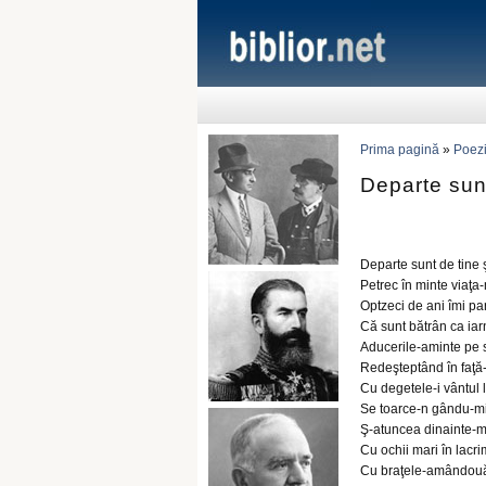
Prima pagină
»
Poezi
Departe sunt
Departe sunt de tine ş
Petrec în minte viaţa-
Optzeci de ani îmi par
Că sunt bătrân ca iarna
Aducerile-aminte pe su
Redeşteptând în faţă-
Cu degetele-i vântul l
Se toarce-n gându-mi 
Ş-atuncea dinainte-mi
Cu ochii mari în lacrim
Cu braţele-amândouă