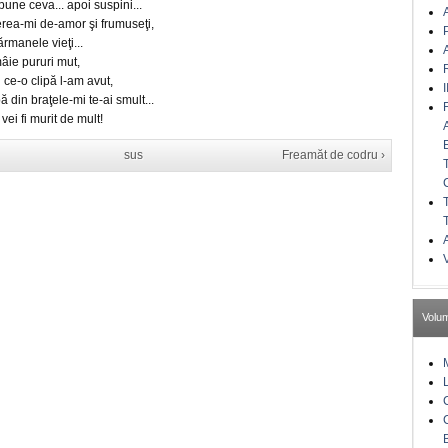
pune ceva... apoi suspini...
A
erea-mi de-amor şi frumuseţi,
ărmanele vieţi...
A
mâie pururi mut,
 ce-o clipă l-am avut,
I
ă din braţele-mi te-ai smult...
 vei fi murit de mult!
sus
Freamăt de codru ›
A
Volu