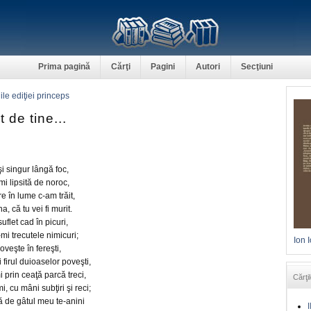
Prima pagină
Cărţi
Pagini
Autori
Secţiuni
ile ediţiei princeps
 de tine...
i singur lângă foc,
mi lipsită de noroc,
e în lume c-am trăit,
, că tu vei fi murit.
flet cad în picuri,
mi trecutele nimicuri;
Ion 
oveşte în fereşti,
firul duioaselor poveşti,
 prin ceaţă parcă treci,
Cărţil
i, cu mâni subţiri şi reci;
 de gâtul meu te-anini
I