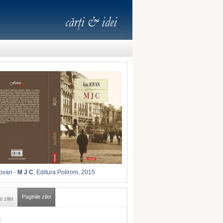
Iovan
-
M J C
, Editura Polirom, 2015
Paginile zilei
e zilei
I