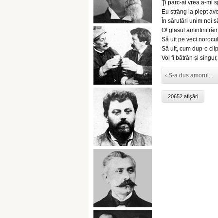
Ţi parc-ai vrea a-mi s
Eu strâng la piept av
În sărutări unim noi s
O! glasul amintirii ră
Să uit pe veci norocul
Să uit, cum dup-o clip
Voi fi bătrân şi singur,
‹ S-a dus amorul...
20652 afişări