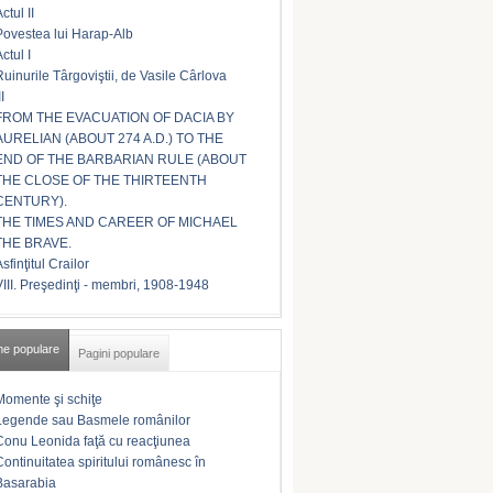
ctul II
Povestea lui Harap-Alb
ctul I
Ruinurile Târgoviştii, de Vasile Cârlova
II
FROM THE EVACUATION OF DACIA BY
AURELIAN (ABOUT 274 A.D.) TO THE
END OF THE BARBARIAN RULE (ABOUT
THE CLOSE OF THE THIRTEENTH
CENTURY).
THE TIMES AND CAREER OF MICHAEL
THE BRAVE.
sfinţitul Crailor
VIII. Preşedinţi - membri, 1908-1948
me populare
Pagini populare
Momente şi schiţe
Legende sau Basmele românilor
Conu Leonida faţă cu reacţiunea
Continuitatea spiritului românesc în
Basarabia