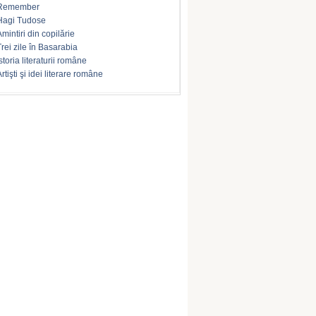
Remember
Hagi Tudose
Amintiri din copilărie
Trei zile în Basarabia
storia literaturii române
rtişti şi idei literare române