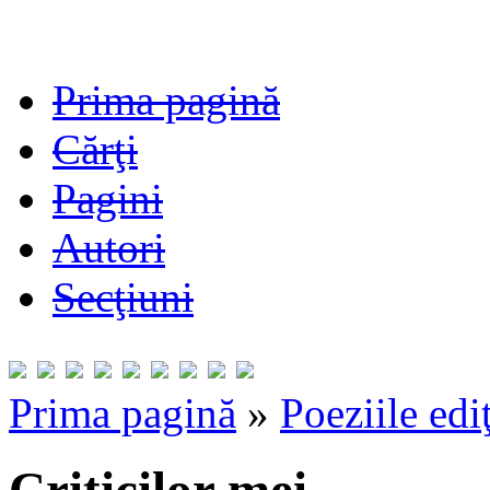
Prima pagină
Cărţi
Pagini
Autori
Secţiuni
Prima pagină
»
Poeziile edi