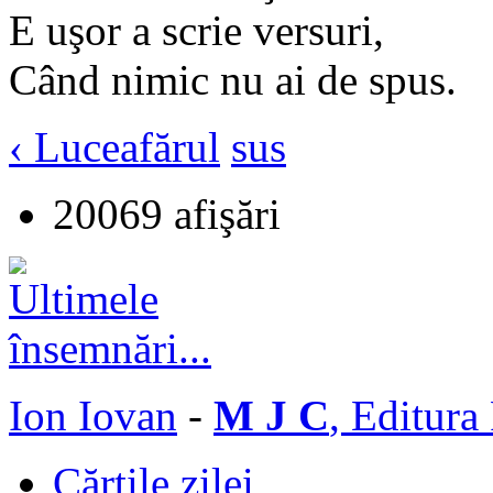
E uşor a scrie versuri,
Când nimic nu ai de spus.
‹ Luceafărul
sus
20069 afişări
Ion Iovan
-
M J C
, Editura
Cărţile zilei