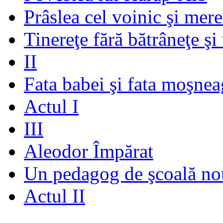
Prâslea cel voinic şi mere
Tinereţe fără bătrâneţe şi
II
Fata babei şi fata moşnea
Actul I
III
Aleodor Împărat
Un pedagog de şcoală no
Actul II