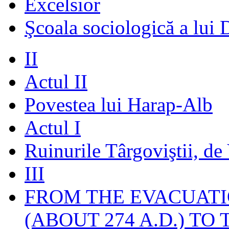
Excelsior
Şcoala sociologică a lui 
II
Actul II
Povestea lui Harap-Alb
Actul I
Ruinurile Târgoviştii, de
III
FROM THE EVACUATI
(ABOUT 274 A.D.) TO