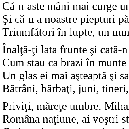
Că-n aste mâni mai curge u
Şi că-n a noastre piepturi 
Triumfători în lupte, un nu
Înalţă-ţi lata frunte şi cată-n
Cum stau ca brazi în munte 
Un glas ei mai aşteaptă şi sa
Bătrâni, bărbaţi, juni, tiner
Priviţi, măreţe umbre, Miha
Româna naţiune, ai voştri st