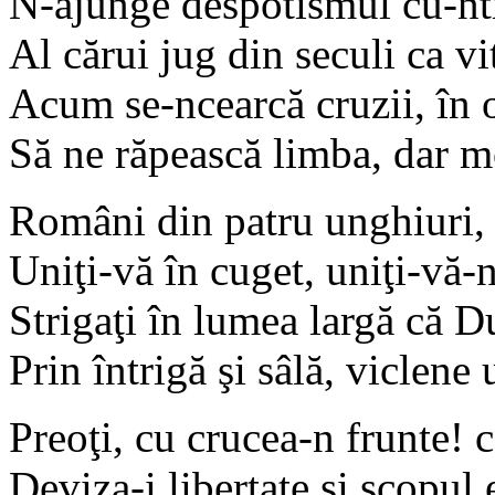
N-ajunge despotismul cu-ntr
Al cărui jug din seculi ca vi
Acum se-ncearcă cruzii, în o
Să ne răpească limba, dar 
Români din patru unghiuri, 
Uniţi-vă în cuget, uniţi-vă-n
Strigaţi în lumea largă că D
Prin întrigă şi sâlă, viclene 
Preoţi, cu crucea-n frunte! c
Deviza-i libertate şi scopul 