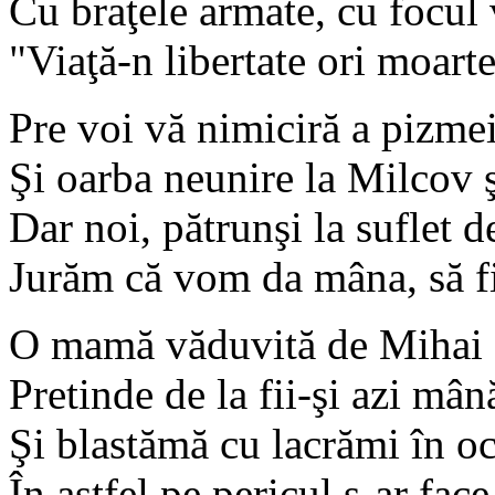
Cu braţele armate, cu focul 
"Viaţă-n libertate ori moarte!
Pre voi vă nimiciră a pizmei
Şi oarba neunire la Milcov ş
Dar noi, pătrunşi la suflet de
Jurăm că vom da mâna, să fi
O mamă văduvită de Mihai 
Pretinde de la fii-şi azi mân
Şi blastămă cu lacrămi în oc
În astfel pe pericul s-ar fac