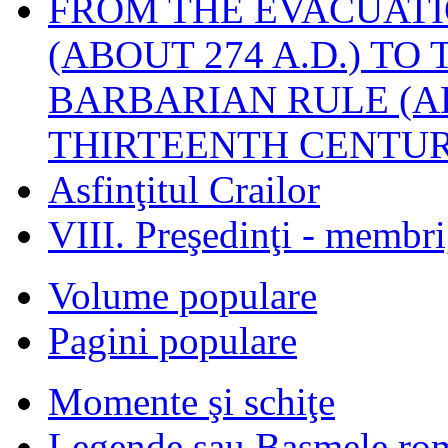
FROM THE EVACUATI
(ABOUT 274 A.D.) TO
BARBARIAN RULE (A
THIRTEENTH CENTUR
Asfinţitul Crailor
VIII. Preşedinţi - membr
Volume populare
Pagini populare
Momente şi schiţe
Legende sau Basmele ro