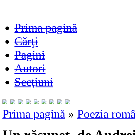
Prima pagină
Cărţi
Pagini
Autori
Secţiuni
Prima pagină
»
Poezia româ