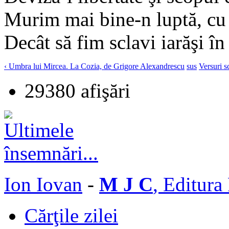
Murim mai bine-n luptă, cu 
Decât să fim sclavi iarăşi î
‹ Umbra lui Mircea. La Cozia, de Grigore Alexandrescu
sus
Versuri s
29380 afişări
Ion Iovan
-
M J C
, Editura
Cărţile zilei