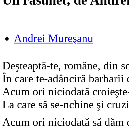
Un răsunet, de Andr
Andrei Mureşanu
Deşteaptă-te, române, din s
În care te-adânciră barbarii 
Acum ori niciodată croieşte-ţ
La care să se-nchine şi cruz
Acum ori niciodată să dăm 