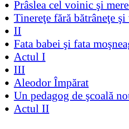
Prâslea cel voinic şi mere
Tinereţe fără bătrâneţe şi
II
Fata babei şi fata moşnea
Actul I
III
Aleodor Împărat
Un pedagog de şcoală no
Actul II