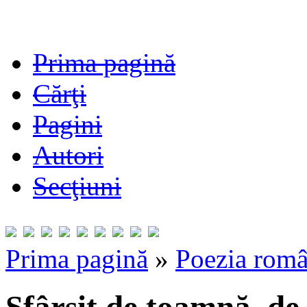
Prima pagină
Cărţi
Pagini
Autori
Secţiuni
Prima pagină
»
Poezia româ