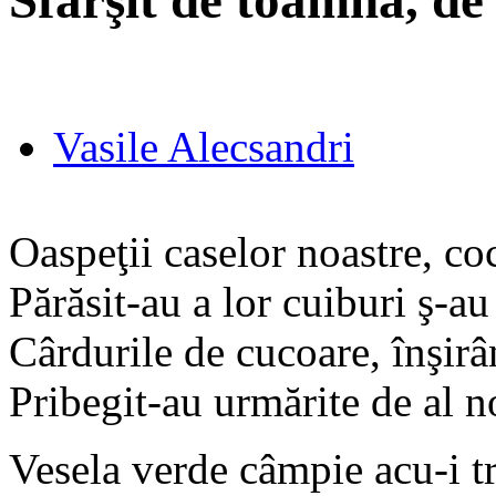
Sfârşit de toamnă, de
Vasile Alecsandri
Oaspeţii caselor noastre, co
Părăsit-au a lor cuiburi ş-au 
Cârdurile de cucoare, înşir
Pribegit-au urmărite de al no
Vesela verde câmpie acu-i tri