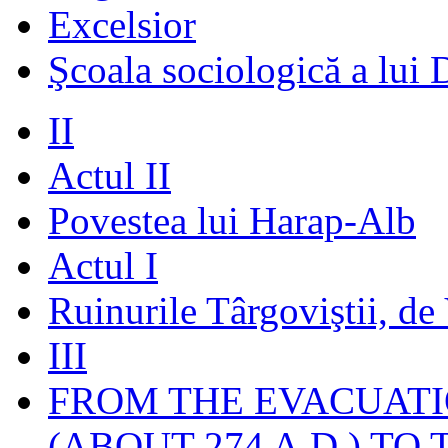
Excelsior
Şcoala sociologică a lui 
II
Actul II
Povestea lui Harap-Alb
Actul I
Ruinurile Târgoviştii, de
III
FROM THE EVACUATI
(ABOUT 274 A.D.) TO