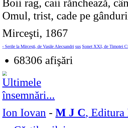
Boii rag, caii rănchează, câni
Omul, trist, cade pe gânduri
Mirceşti, 1867
‹ Serile la Mirceşti, de Vasile Alecsandri
sus
Sonet XXI, de Timotei Ci
68306 afişări
Ion Iovan
-
M J C
, Editura