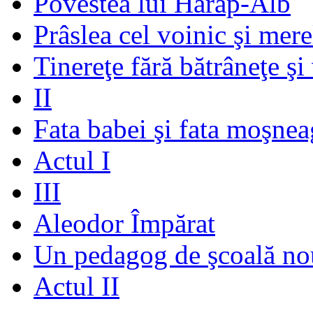
Povestea lui Harap-Alb
Prâslea cel voinic şi mere
Tinereţe fără bătrâneţe şi
II
Fata babei şi fata moşnea
Actul I
III
Aleodor Împărat
Un pedagog de şcoală no
Actul II