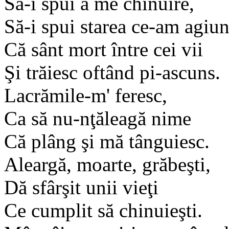
Să-i spui a me chinuire,
Să-i spui starea ce-am agiun
Că sânt mort între cei vii
Şi trăiesc oftând pi-ascuns.
Lacrămile-m' feresc,
Ca să nu-nţăleagă nime
Că plâng şi mă tânguiesc.
Aleargă, moarte, grăbeşti,
Dă sfârşit unii vieţi
Ce cumplit să chinuieşti.