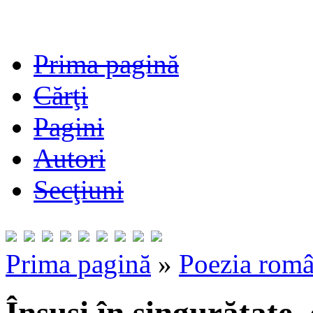
Prima pagină
Cărţi
Pagini
Autori
Secţiuni
Prima pagină
»
Poezia româ