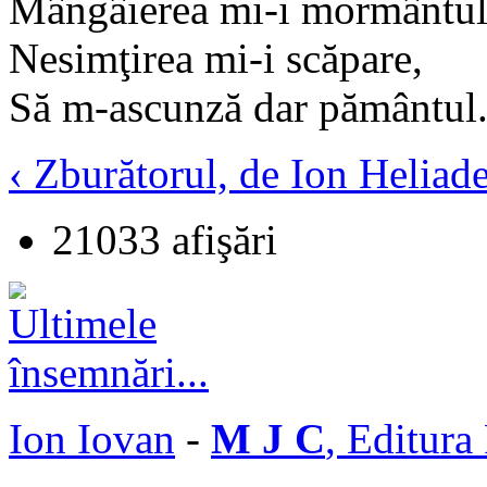
Mângâierea mi-i mormântul
Nesimţirea mi-i scăpare,
Să m-ascunză dar pământul
‹ Zburătorul, de Ion Heliad
21033 afişări
Ion Iovan
-
M J C
, Editura