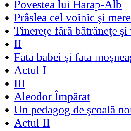
Povestea lui Harap-Alb
Prâslea cel voinic şi mere
Tinereţe fără bătrâneţe şi
II
Fata babei şi fata moşnea
Actul I
III
Aleodor Împărat
Un pedagog de şcoală no
Actul II