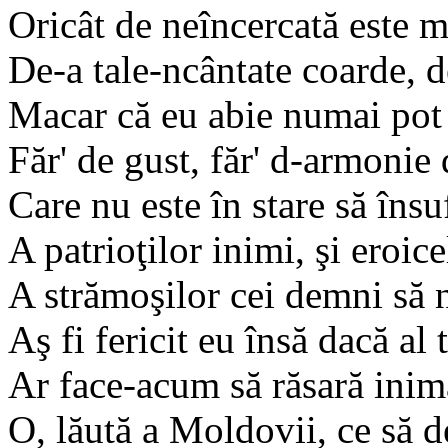
Oricât de neîncercată este m
De-a tale-ncântate coarde, de
Macar că eu abie numai pot 
Făr' de gust, făr' d-armonie 
Care nu este în stare să însu
A patrioţilor inimi, şi eroice
A strămoşilor cei demni să n
Aş fi fericit eu însă dacă al 
Ar face-acum să răsară inima
O, lăută a Moldovii, ce să d