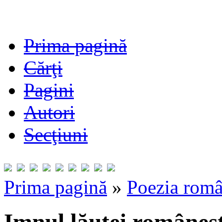
Prima pagină
Cărţi
Pagini
Autori
Secţiuni
Prima pagină
»
Poezia româ