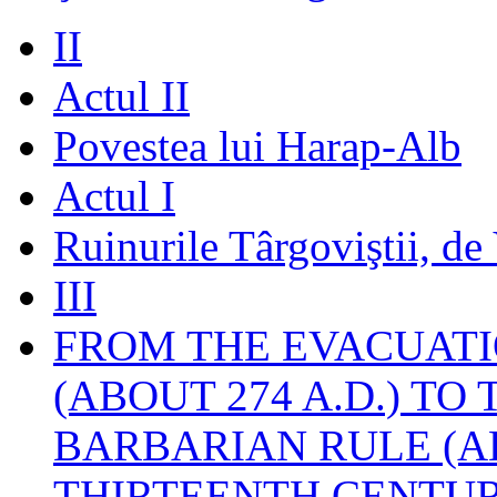
II
Actul II
Povestea lui Harap-Alb
Actul I
Ruinurile Târgoviştii, de
III
FROM THE EVACUATI
(ABOUT 274 A.D.) TO
BARBARIAN RULE (A
THIRTEENTH CENTUR