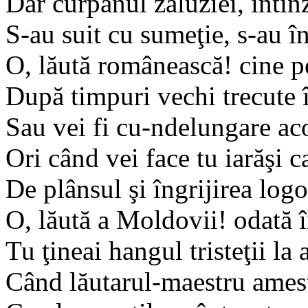
Dar curpănul zaluziei, întinz
S-au suit cu sumeţie, s-au înc
O, lăută românească! cine p
După timpuri vechi trecute î
Sau vei fi cu-ndelungare ac
Ori când vei face tu iarăşi 
De plânsul şi îngrijirea logo
O, lăută a Moldovii! odată î
Tu ţineai hangul tristeţii la
Când lăutarul-maestru amest