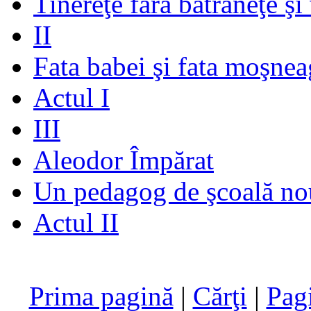
Tinereţe fără bătrâneţe şi
II
Fata babei şi fata moşnea
Actul I
III
Aleodor Împărat
Un pedagog de şcoală no
Actul II
Prima pagină
|
Cărţi
|
Pag