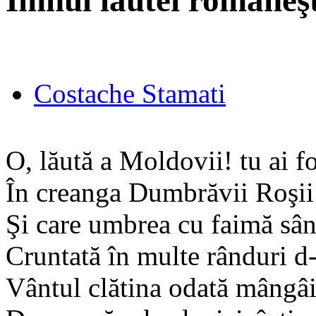
Imnul lăutei româneşt
Costache Stamati
O, lăută a Moldovii! tu ai fo
În creanga Dumbrăvii Roşii
Şi care umbrea cu faimă sân
Cruntată în multe rânduri d-
Vântul clătina odată mângâi