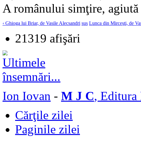
A românului simţire, agiută
‹ Ghioga lui Briar, de Vasile Alecsandri
sus
Lunca din Mirceşti, de Vas
21319 afişări
Ion Iovan
-
M J C
, Editura
Cărţile zilei
Paginile zilei