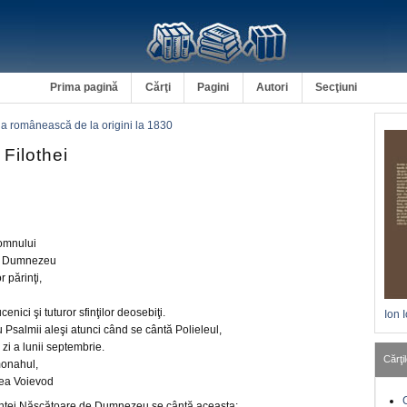
Prima pagină
Cărţi
Pagini
Autori
Secţiuni
a românească de la origini la 1830
 Filothei
Domnului
de Dumnezeu
r părinţi,
cenici şi tuturor sfinţilor deosebiţi.
Ion 
Psalmii aleşi atunci când se cântă Polieleul,
zi a lunii septembrie.
Cărţil
monahul,
rcea Voievod
fintei Născătoare de Dumnezeu se cântă aceasta: