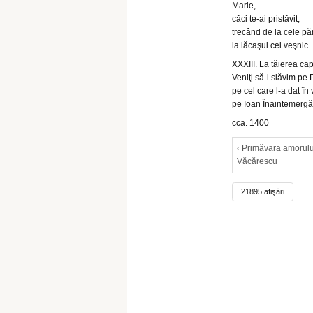
Marie,
căci te-ai pristăvit,
trecând de la cele pă
la lăcaşul cel veşnic.
XXXIII. La tăierea cap
Veniţi să-l slăvim pe 
pe cel care l-a dat în 
pe Ioan Înaintemergă
cca. 1400
‹ Primăvara amorulu
Văcărescu
21895 afişări