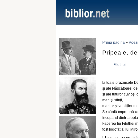
Prima pagină
»
Poezi
Pripeale, de
Filothei
la toate praznicele 
şi ale Născătoarei 
şi ale tuturor cuvioşilo
mari şi sfinţi,
marilor şi vestiţilor mu
Se cântă împreună cu 
începând dintr-a opta 
Facerea lui Filothei 
fost logofăt al lui Mi
I. La naşterea preas