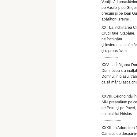
Veniţi să-i preaslăvim
pe Vasile şi pe Grigor
precum şi pe Ioan Gu
apărătorii Treimii.
XXI. La închinarea Cr
Crucii tale, Stăpâne,
ne închinăm
şi învierea ta o cânt
şi o preaslăvim.
..................
XXV. La Înălţarea Do
Dumnezeu s-a înălţat î
Domnul în glasul trâm
ca să mântuiască chi
.....................................
XXVIII. Celor dintâi în
Să-i preamărim pe cet
pe Petru şi pe Pavel,
ucenicii lui Hristos.
.....................
XXXII. La Adormirea
Cântece de despărţir