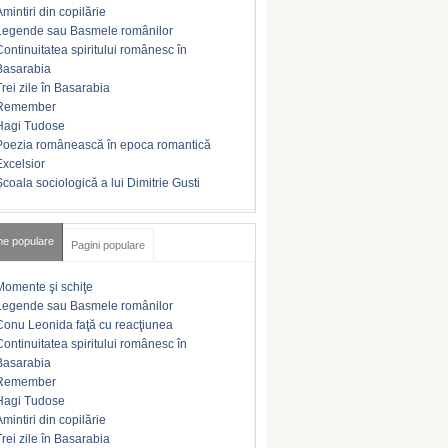
Amintiri din copilărie
Legende sau Basmele românilor
Continuitatea spiritului românesc în
Basarabia
Trei zile în Basarabia
Remember
Hagi Tudose
Poezia românească în epoca romantică
Excelsior
Şcoala sociologică a lui Dimitrie Gusti
me populare
Pagini populare
Momente şi schiţe
Legende sau Basmele românilor
Conu Leonida faţă cu reacţiunea
Continuitatea spiritului românesc în
Basarabia
Remember
Hagi Tudose
Amintiri din copilărie
Trei zile în Basarabia