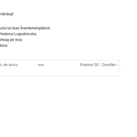
mânteşti
ului lui Ioan Înaintemergătorul:
Prietenul Logodnicului,
vileag pe Irod,
torul
i, de Iancu
sus
Psalmul 50 - Dosoftei ›