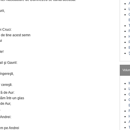
rii,
ei Cruci:
m de tine acest semn
ui
e!
l şi Gavril:
Volu
ngereşti,
r cereşti.
ră de Aur:
udăm într-un glas
 de Aur,
.
 Andrei:
vim pe Andrei