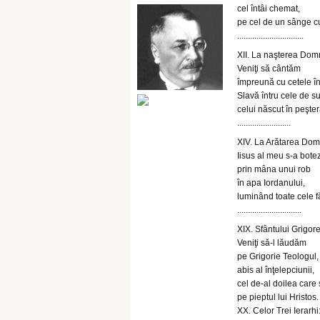
cel întâi chemat,
pe cel de un sânge c
...............................
XII. La naşterea Domn
Veniţi să cântăm
împreună cu cetele în
Slavă întru cele de 
celui născut în peşter
.........................
XIV. La Arătarea Dom
Iisus al meu s-a bote
prin mâna unui rob
în apa Iordanului,
luminând toate cele f
..............................
XIX. Sfântului Grigor
Veniţi să-l lăudăm
pe Grigorie Teologul,
abis al înţelepciunii,
cel de-al doilea care ş
pe pieptul lui Hristos.
XX. Celor Trei Ierarhi