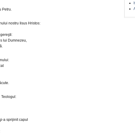
I
A
u Petru.
ului nostru Iisus Hristos:
gereşti:
sus lui Dumnezeu,
ă.
nului:
zat
ăcute.
e Teologul:
i-a sprijinit capul
: