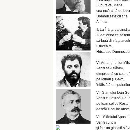
Bucură-te, Marie,
cea încărcată de bucu
Domnul este cu tine
Aleluia!
II. La Înălţarea cinstit
Ai dat celor ce se te
să fugă din faţa arcul
Crucea ta,
Hristoase Dumnezeul
...........................
VI. Arhanghelilor Mihai
Veniţi să-i slăvim,
dimpreună cu cetele î
pe Mihail şi Gavril
întâistătătorii puterilo
VII. Sfântului Ioan Gu
Veniţi cu toţii să-l lă
pe Ioan cel cu Rostul
dascălul cel de obşte
VIII. Sfântului Apostol
Veniţi cu toţii
şi într-un glas să slă