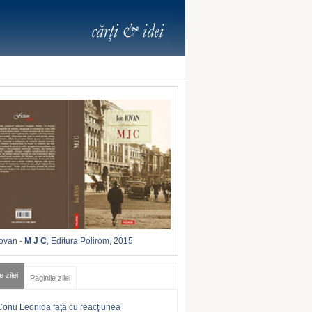
Iovan
-
M J C
, Editura Polirom, 2015
e zilei
Paginile zilei
Conu Leonida faţă cu reacţiunea