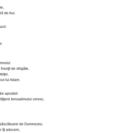
ie,
ră de Aur,
ucii:
ăm
mnului:
nsoţit de strigăte,
biţei,
pul lui Adam.
tre apostoli:
ăţenii Ierusalimului ceresc,
 Născătoarei de Dumnezeu:
e îţi aducem,